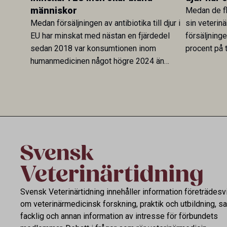
människor
Medan de fl
Medan försäljningen av antibiotika till djur i
sin veterinä
EU har minskat med nästan en fjärdedel
försäljning
sedan 2018 var konsumtionen inom
procent på t
humanmedicinen något högre 2024 än
Veterinary 
2019. En ny studie i Antibiotics sätter
mot lågförb
utvecklingen inom de båda sektorerna sida
fortsatt stor
vid sida och pekar på en obalans i EU:s One
Health-arbete.
Svensk Veterinärtidning innehåller information företrädesv
om veterinärmedicinsk forskning, praktik och utbildning, s
facklig och annan information av intresse för förbundets