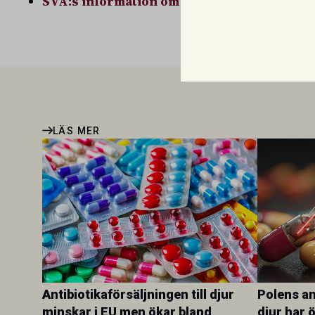
SVA:s information om fågelinfluensa
LÄS MER
Antibiotikaförsäljningen till djur
Polens ant
minskar i EU men ökar bland
djur har 