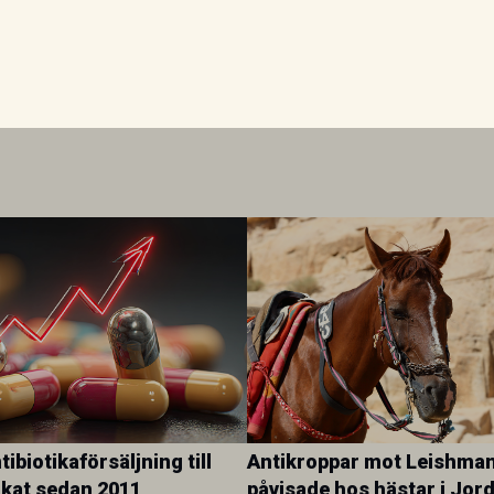
ibiotikaförsäljning till
Antikroppar mot Leishman
ökat sedan 2011
påvisade hos hästar i Jor