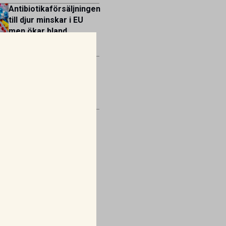
Antibiotikaförsäljningen
till djur minskar i EU
men ökar bland
människor
Mirtazapin – en
växande roll inom
veterinär
gastroenterologi