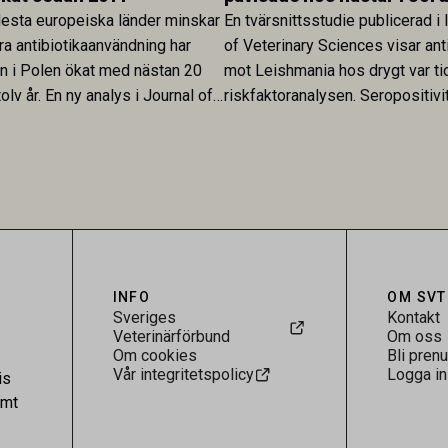
esta europeiska länder minskar
En tvärsnittsstudie publicerad i 
ra antibiotikaanvändning har
of Veterinary Sciences visar ant
en i Polen ökat med nästan 20
mot Leishmania hos drygt var ti
olv år. En ny analys i Journal of
riskfaktoranalysen. Seropositivi
Research visar att skillnaden
särskilt hög i Zarqa och statisti
rukarländer som Sverige är
till bland annat stallhållning. Re
.
visar att hästarna har exponerats
parasiten – men inte att de fun
reservoarer eller bidrar till smit
INFO
OM SVT
Sveriges
Kontakt
Veterinärförbund
Om oss
Om cookies
Bli pren
Vår integritetspolicy
Logga in
is
amt