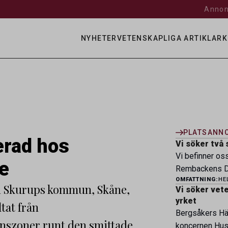
Annon
NYHETER
VETENSKAPLIGA ARTIKLAR
K
PLATSANN
erad hos
Vi söker två 
Vi befinner os
e
Rembackens Dj
OMFATTNING:
HE
ledande djursj
i Skurups kommun, Skåne,
Vi söker veter
specialistver
yrket
ltat från
legitimerade v
Bergsåkers Häs
specialistkom
onszoner runt den smittade
koncernen Husa