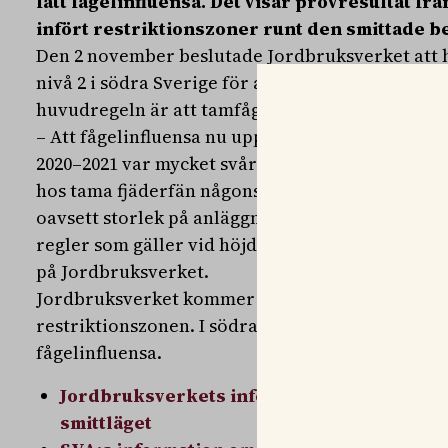
fått
fågelinfluensa. Det visar provresultat fr
infört restriktionszoner runt den smittade b
Den 2 november beslutade Jordbruksverket att hö
nivå 2 i södra Sverige för att skydda svenska fåg
huvudregeln är att tamfåglar ska hållas inomhus
– Att fågelinfluensa nu upptäcks på tamfågel i S
2020–2021 var mycket svår och vi hade då det stör
hos tama fjäderfän någonsin i Sverige. Det är ext
oavsett storlek på anläggning, förstärker sina 
regler som gäller vid höjd skyddsnivå, säger Ka
på Jordbruksverket.
Jordbruksverket kommer öka övervakningen av f
restriktionszonen. I södra Sverige är risken just
fågelinfluensa.
Jordbruksverkets information om fågelinfl
smittläget