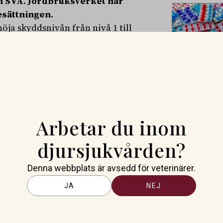
ån SVA. Jordbruksverket har
esättningen.
ja skyddsnivån från nivå 1 till
elbesättningar. Det innebär att
.
verige är inte oväntat. Säsongen
sta antalet fågelinfluensafall
ra viktigt att djurägare,
hygienrutiner och beaktar de
Arbetar du inom
tharina Gielen, smittskyddschef
djursjukvården?
jäderfäbesättningar i
 nu extra stor för
Denna webbplats är avsedd för veterinärer.
JA
NEJ
uensa och det aktuella