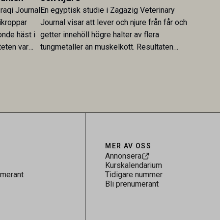
Iraqi Journal
En egyptisk studie i Zagazig Veterinary
ikroppar
Journal visar att lever och njure från får och
onde häst i
getter innehöll högre halter av flera
teten var
tungmetaller än muskelkött. Resultaten
skt kopplad
understryker betydelsen av riktad
sultaten
provtagning och laboratorieanalys i
 för
kontrollen av kemiska föroreningar i
gerar som
livsmedel.
tspridning.
MER AV OSS
Annonsera
Kurskalendarium
umerant
Tidigare nummer
Bli prenumerant