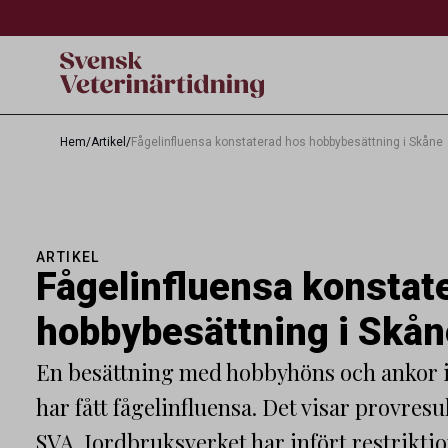
Hem
/
Artikel
/
Fågelinfluensa konstaterad hos hobbybesättning i Skåne
ARTIKEL
Fågelinfluensa konstat
hobbybesättning i Skån
En besättning med hobbyhöns och ankor 
har fått fågelinfluensa. Det visar provresu
SVA. Jordbruksverket har infört restrikti