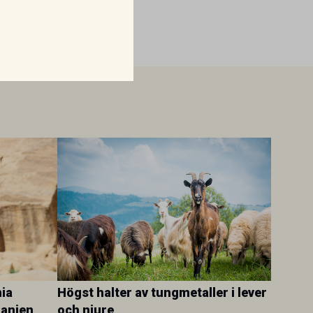
ia
Högst halter av tungmetaller i lever
danien
och njure