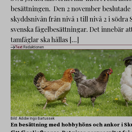
besättningen. Den 2 november beslutade 
skyddsnivån från nivå 1 till nivå 2 i södra 
svenska fågelbesättningar. Det innebär at
tamfåglar ska hållas […]
Text
Redaktionen
Bild: Adobe Ingo Bartussek
En besättning med hobbyhöns och ankor i S