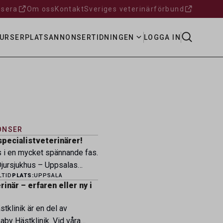
sera
Om oss
Kontakt
Sveriges veterinärförbund
URSER
PLATSANNONSER
TIDNINGEN
LOGGA IN
ONSER
specialistveterinärer!
s i en mycket spännande fas.
ursjukhus – Uppsalas
LTID
PLATS:
UPPSALA
ukhus – expanderar nu sin
inär – erfaren eller ny i
ksamhet och söker
eterinärer med
tklinik är en del av
petens som vill vara med
by Hästklinik. Vid våra