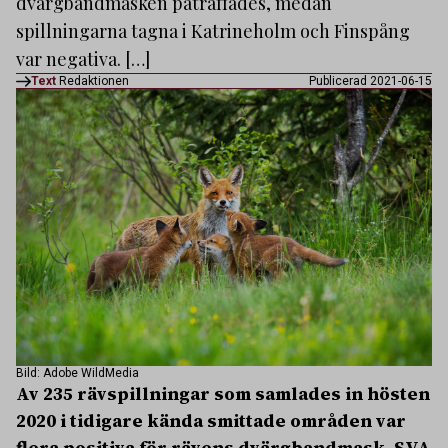
dvärgbandmasken påträffades, medan
spillningarna tagna i Katrineholm och Finspång
var negativa. […]
Text
Redaktionen
Publicerad 2021-06-15
Bild: Adobe WildMedia
Av 235 rävspillningar som samlades in hösten
2020 i tidigare kända smittade områden var
flera positiva för rävens dvärgbandmask. SVA