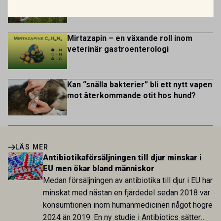
dermatit hos hund
Mirtazapin – en växande roll inom
veterinär gastroenterologi
Kan “snälla bakterier” bli ett nytt vapen
mot återkommande otit hos hund?
LÄS MER
Antibiotikaförsäljningen till djur minskar i
EU men ökar bland människor
Medan försäljningen av antibiotika till djur i EU har
minskat med nästan en fjärdedel sedan 2018 var
konsumtionen inom humanmedicinen något högre
2024 än 2019. En ny studie i Antibiotics sätter