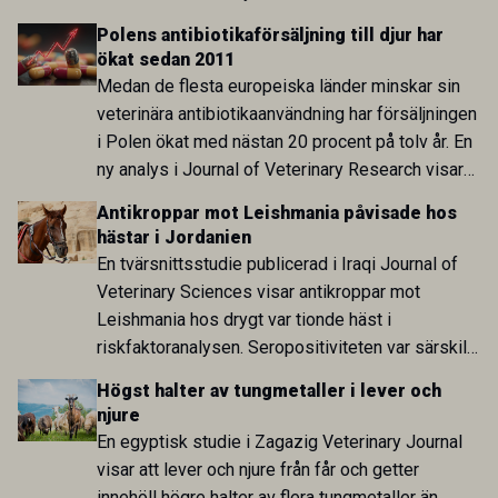
utvecklingen inom de båda sektorerna sida vid
Polens antibiotikaförsäljning till djur har
sida och pekar på en obalans i EU:s One Health-
ökat sedan 2011
arbete.
Medan de flesta europeiska länder minskar sin
veterinära antibiotikaanvändning har försäljningen
i Polen ökat med nästan 20 procent på tolv år. En
ny analys i Journal of Veterinary Research visar
att skillnaden mot lågförbrukarländer som
Antikroppar mot Leishmania påvisade hos
Sverige är fortsatt stor.
hästar i Jordanien
En tvärsnittsstudie publicerad i Iraqi Journal of
Veterinary Sciences visar antikroppar mot
Leishmania hos drygt var tionde häst i
riskfaktoranalysen. Seropositiviteten var särskilt
hög i Zarqa och statistiskt kopplad till bland
Högst halter av tungmetaller i lever och
annat stallhållning. Resultaten visar att hästarna
njure
har exponerats för parasiten – men inte att de
En egyptisk studie i Zagazig Veterinary Journal
fungerar som reservoarer eller bidrar till
visar att lever och njure från får och getter
smittspridning.
innehöll högre halter av flera tungmetaller än