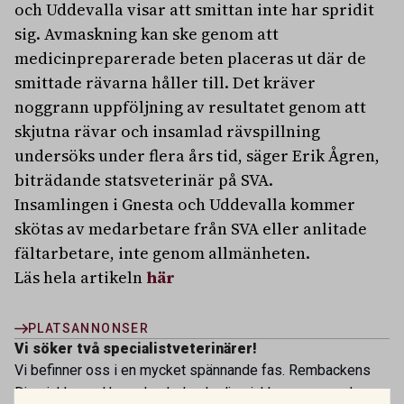
och Uddevalla visar att smittan inte har spridit
sig. Avmaskning kan ske genom att
medicinpreparerade beten placeras ut där de
smittade rävarna håller till. Det kräver
noggrann uppföljning av resultatet genom att
skjutna rävar och insamlad rävspillning
undersöks under flera års tid, säger Erik Ågren,
biträdande statsveterinär på SVA.
Insamlingen i Gnesta och Uddevalla kommer
skötas av medarbetare från SVA eller anlitade
fältarbetare, inte genom allmänheten.
Läs hela artikeln
här
PLATSANNONSER
Vi söker två specialistveterinärer!
Vi befinner oss i en mycket spännande fas. Rembackens
Djursjukhus – Uppsalas ledande djursjukhus – expanderar