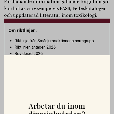
Fördjupande information gällande förgiftningar
kan hittas via exempelvis FASS, Felleskatalogen
och uppdaterad litteratur inom toxikologi.
Om riktlinjen
.
Riktlinje från Smådjurssektionens normgrupp
Riktlinjen antagen 2026
Reviderad 2026
Granskad senast 2026
Kontaktperson för riktlinjen: Sammankallande för
Normgruppen
Kontaktuppgift:
normgruppen.smadjur@svf.se
PLATSANNONSER
Vi söker två specialistveterinärer!
Arbetar du inom
Vi befinner oss i en mycket spännande fas. Rembackens