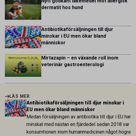
Nytt godkänt läkemedel mot allergisk
dermatit hos hund
Antibiotikaförsäljningen till djur
minskar i EU men ökar bland
människor
Mirtazapin – en växande roll inom
veterinär gastroenterologi
LÄS MER
Antibiotikaförsäljningen till djur minskar i
EU men ökar bland människor
Medan försäljningen av antibiotika till djur i EU har
minskat med nästan en fjärdedel sedan 2018 var
konsumtionen inom humanmedicinen något högre