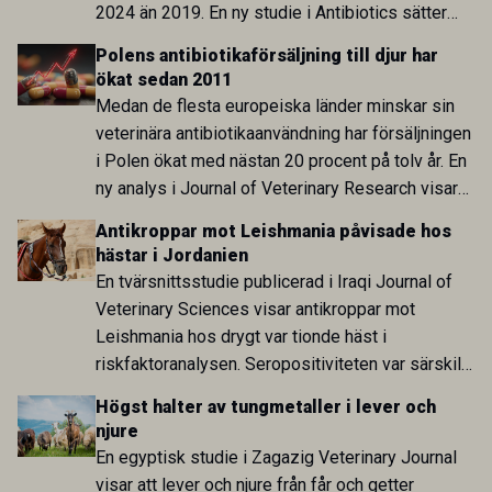
2024 än 2019. En ny studie i Antibiotics sätter
utvecklingen inom de båda sektorerna sida vid
Polens antibiotikaförsäljning till djur har
sida och pekar på en obalans i EU:s One Health-
ökat sedan 2011
arbete.
Medan de flesta europeiska länder minskar sin
veterinära antibiotikaanvändning har försäljningen
i Polen ökat med nästan 20 procent på tolv år. En
ny analys i Journal of Veterinary Research visar
att skillnaden mot lågförbrukarländer som
Antikroppar mot Leishmania påvisade hos
Sverige är fortsatt stor.
hästar i Jordanien
En tvärsnittsstudie publicerad i Iraqi Journal of
Veterinary Sciences visar antikroppar mot
Leishmania hos drygt var tionde häst i
riskfaktoranalysen. Seropositiviteten var särskilt
hög i Zarqa och statistiskt kopplad till bland
Högst halter av tungmetaller i lever och
annat stallhållning. Resultaten visar att hästarna
njure
har exponerats för parasiten – men inte att de
En egyptisk studie i Zagazig Veterinary Journal
fungerar som reservoarer eller bidrar till
visar att lever och njure från får och getter