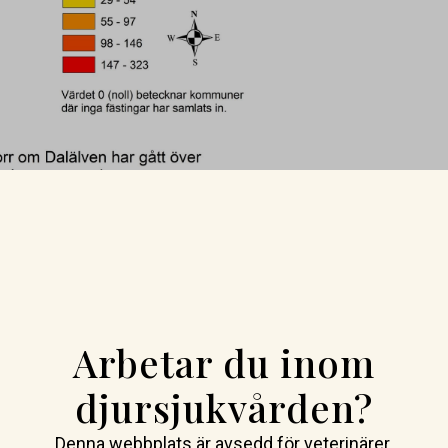
na fästingar av arten
rinärmedicinska anstalt
v vuxna Hyalommafästingar,
har ytterligare en ny art dykt
Arbetar du inom
djursjukvården?
alomma marginatum
, är vanlig i
kan överföra smittämnen som
Denna webbplats är avsedd för veterinärer.