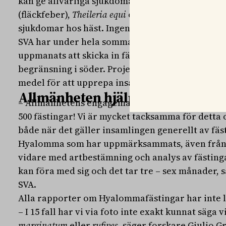
kan ge allvarliga sjukdomar som Krim-Kongo blö
(fläckfeber),
Theileria equi
och
Babesia caballi
. De 
sjukdomar hos häst. Ingen av dessa sjukdomar f
SVA har under hela sommaren drivit ett forskni
uppmanats att skicka in fästingar från norra Sv
begränsning i söder. Projektet avslutas 31 oktob
medel för att upprepa insamlingen nästa somma
Allmänheten hjälper till
– Allmänhetens engagemang har varit fantastiskt
500 fästingar! Vi är mycket tacksamma för detta
både när det gäller insamlingen generellt av fäst
Hyalomma som har uppmärksammats, även från a
vidare med artbestämning och analys av fästingar
kan föra med sig och det tar tre – sex månader,
SVA.
Alla rapporter om Hyalommafästingar har inte le
– I 15 fall har vi via foto inte exakt kunnat säga v
marginatum
eller
rufipes
, säger forskare Giulio G