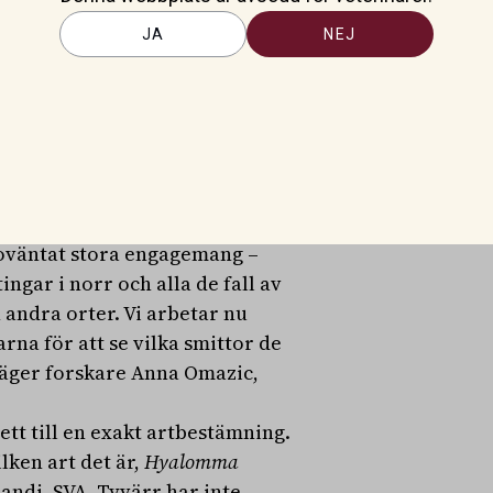
darfeber, Rickettsia
två sistnämnda är allvarliga
JA
NEJ
örekommer normalt i landet.
ngsprojekt där allmänheten
erige, med Dalälven som
er, men forskarna har sökt
r.
 och vi har fått in omkring 4
 oväntat stora engagemang –
ingar i norr och alla de fall av
ndra orter. Vi arbetar nu
na för att se vilka smittor de
 säger forskare Anna Omazic,
tt till en exakt artbestämning.
ilken art det är,
Hyalomma
randi, SVA. Tyvärr har inte