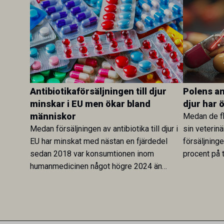
Antibiotikaförsäljningen till djur
Polens ant
minskar i EU men ökar bland
djur har 
människor
Medan de fl
Medan försäljningen av antibiotika till djur i
sin veterinä
EU har minskat med nästan en fjärdedel
försäljning
sedan 2018 var konsumtionen inom
procent på t
humanmedicinen något högre 2024 än
Veterinary 
2019. En ny studie i Antibiotics sätter
mot lågförb
utvecklingen inom de båda sektorerna sida
fortsatt stor
vid sida och pekar på en obalans i EU:s One
Health-arbete.