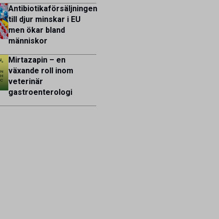
Antibiotikaförsäljningen
till djur minskar i EU
men ökar bland
människor
Mirtazapin – en
växande roll inom
veterinär
gastroenterologi