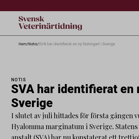
Hem
/
Notis
/
SVA har identifierat en ny fästingart i Sverige
NOTIS
SVA har identifierat en 
Sverige
I slutet av juli hittades för första gången 
Hyalomma marginatum i Sverige. Statens
anstalt (SVA) har nu konstaterat ett trettiot