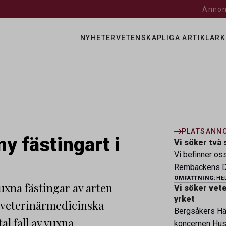
Annon
NYHETER
VETENSKAPLIGA ARTIKLAR
K
PLATSANN
ny fästingart i
Vi söker två 
Vi befinner os
Rembackens Dj
OMFATTNING:
HE
ledande djursj
vuxna fästingar av arten
Vi söker veter
specialistver
yrket
 veterinärmedicinska
legitimerade v
Bergsåkers Häs
specialistkom
al fall av vuxna
koncernen Husa