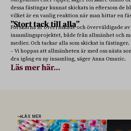
dessa fästingar kunnat skickats in eftersom de bl
vilket är en vanlig reaktion när man hittar en fäst
”Stort tack till alla”
Forskarna är överraskade och överväldigade av d
insamlingsprojektet, både från allmänhet och me
medier. Och tackar alla som skickat in fästinger.
– Vi hoppas att allmänheten är med oss nästa s
dra igång en ny insamling, säger Anna Omazic.
Läs mer här…
LÄS MER