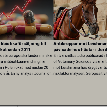
ibiotikaförsäljning till
Antikroppar mot Leishman
ökat sedan 2011
påvisade hos hästar i Jor
esta europeiska länder minskar
En tvärsnittsstudie publicerad i 
ra antibiotikaanvändning har
of Veterinary Sciences visar ant
en i Polen ökat med nästan 20
mot Leishmania hos drygt var ti
olv år. En ny analys i Journal of
riskfaktoranalysen. Seropositivi
Research visar att skillnaden
särskilt hög i Zarqa och statisti
rukarländer som Sverige är
till bland annat stallhållning. Re
.
visar att hästarna har exponerats
parasiten – men inte att de fun
reservoarer eller bidrar till smit