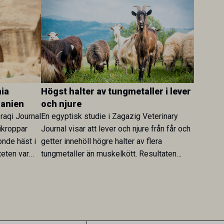
ia
Högst halter av tungmetaller i lever
danien
och njure
Iraqi Journal
En egyptisk studie i Zagazig Veterinary
ikroppar
Journal visar att lever och njure från får och
onde häst i
getter innehöll högre halter av flera
teten var
tungmetaller än muskelkött. Resultaten
skt kopplad
understryker betydelsen av riktad
sultaten
provtagning och laboratorieanalys i
 för
kontrollen av kemiska föroreningar i
gerar som
livsmedel.
tspridning.