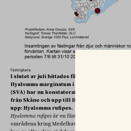
Fästingkarta
I slutet av juli hittades för första gången vux
Hyalomma marginatum i Sverige. Statens vete
(SVA) har nu konstaterat ett trettiotal fall a
från Skåne och upp till Dalarna. Bland dessa 
upp: Hyalomma rufipes.
Hyalomma rufipes
är en fästingart, som liksom
Hy
områdena kring Medelhavet. Båda fästingarna 