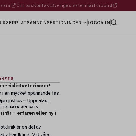
sera
Om oss
Kontakt
Sveriges veterinärförbund
URSER
PLATSANNONSER
TIDNINGEN
LOGGA IN
ONSER
specialistveterinärer!
s i en mycket spännande fas.
ursjukhus – Uppsalas
LTID
PLATS:
UPPSALA
ukhus – expanderar nu sin
inär – erfaren eller ny i
ksamhet och söker
eterinärer med
tklinik är en del av
petens som vill vara med
by Hästklinik. Vid våra