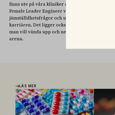
finns ute på våra kliniker och djursjukhus.
Female Leader Engineer verkar för att skapa m
jämställdhetsfrågor och utmana strukturella fö
karriären. Det ligger också helt i linje med Led
man vill vända upp och ner på föreställningen 
arena.
LÄS MER