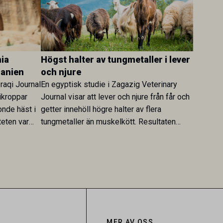
ia
Högst halter av tungmetaller i lever
danien
och njure
Iraqi Journal
En egyptisk studie i Zagazig Veterinary
ikroppar
Journal visar att lever och njure från får och
onde häst i
getter innehöll högre halter av flera
teten var
tungmetaller än muskelkött. Resultaten
skt kopplad
understryker betydelsen av riktad
sultaten
provtagning och laboratorieanalys i
 för
kontrollen av kemiska föroreningar i
gerar som
livsmedel.
tspridning.
MER AV OSS