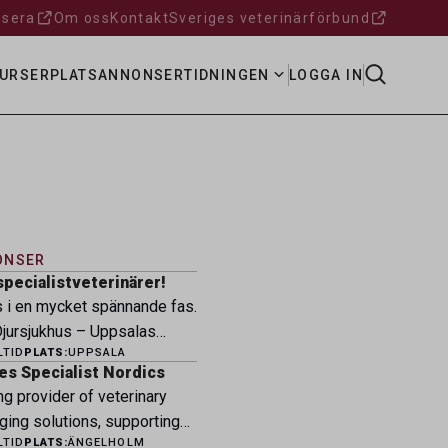
sera
Om oss
Kontakt
Sveriges veterinärförbund
URSER
PLATSANNONSER
TIDNINGEN
LOGGA IN
ONSER
specialistveterinärer!
s i en mycket spännande fas.
ursjukhus – Uppsalas
LTID
PLATS:
UPPSALA
ukhus – expanderar nu sin
es Specialist Nordics
ksamhet och söker
ng provider of veterinary
eterinärer med
ging solutions, supporting
petens som vill vara med
LTID
PLATS:
ÄNGELHOLM
fessionals across the Nordic