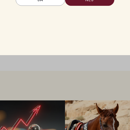
edvetenhet kring
rväntningar på kvinnor i
arnas vision med rankingen, där
om ledarskap som en manlig