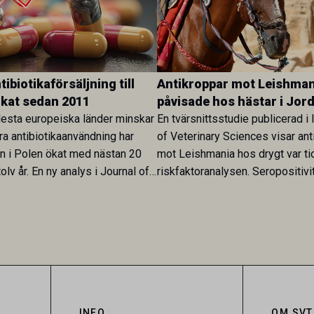
ibiotikaförsäljning till
Antikroppar mot Leishman
ökat sedan 2011
påvisade hos hästar i Jor
esta europeiska länder minskar
En tvärsnittsstudie publicerad i 
ra antibiotikaanvändning har
of Veterinary Sciences visar ant
en i Polen ökat med nästan 20
mot Leishmania hos drygt var ti
olv år. En ny analys i Journal of
riskfaktoranalysen. Seropositivi
Research visar att skillnaden
särskilt hög i Zarqa och statisti
rukarländer som Sverige är
till bland annat stallhållning. Re
.
visar att hästarna har exponerats
parasiten – men inte att de fun
reservoarer eller bidrar till smit
INFO
OM SVT