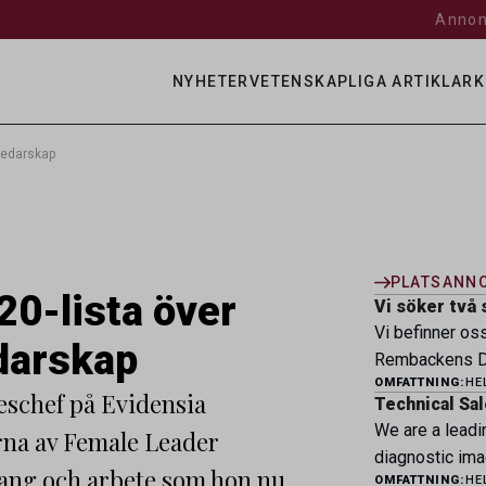
Annon
NYHETER
VETENSKAPLIGA ARTIKLAR
K
 ledarskap
PLATSANN
20-lista över
Vi söker två 
Vi befinner os
edarskap
Rembackens Dj
OMFATTNING:
HE
ledande djursj
eschef på Evidensia
Technical Sal
specialistver
We are a leadi
rna av Female Leader
legitimerade v
diagnostic ima
specialistkom
ang och arbete som hon nu
OMFATTNING:
HE
veterinary pro