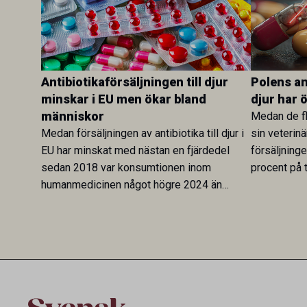
Antibiotikaförsäljningen till djur
Polens ant
minskar i EU men ökar bland
djur har 
människor
Medan de fl
Medan försäljningen av antibiotika till djur i
sin veterinä
EU har minskat med nästan en fjärdedel
försäljning
sedan 2018 var konsumtionen inom
procent på t
humanmedicinen något högre 2024 än
Veterinary 
2019. En ny studie i Antibiotics sätter
mot lågförb
utvecklingen inom de båda sektorerna sida
fortsatt stor
vid sida och pekar på en obalans i EU:s One
Health-arbete.