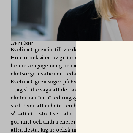
Evelina Ögren
Evelina Ögren är till vardags affärsområdeschef
Hon är också en av grundarna av Female Leader 
hennes engagemang och arbete som hon nu rank
chefsorganisationen Ledarna som en av framtide
Evelina Ögren säger på Evidensias hemsida att de
– Jag skulle säga att det som ger mig energi är a
cheferna i ”min” ledningsgrupp, det är verkligen
stolt över att arbeta i en bransch som utifrån m
så sätt att i stort sett alla medarbetare brinner 
gör mitt och andra chefers jobb enklare, att den
allra flesta. Jag är också imponerad och stolt 