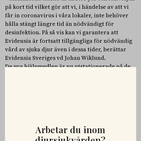
på kort tid vilket gör att vi, i händelse av att vi
får in coronavirus i våra lokaler, inte behöver
hålla stängt längre tid än nödvändigt för
desinfektion. På så vis kan vi garantera att
Evidensia är fortsatt tillgängliga för nödvändig
vård av sjuka djur även i dessa tider, berättar
Evidensia Sveriges vd Johan Wiklund.
De nya hjälpmedlen är nu utstationerade på de
största svenska djursjukhusen inom kedjan. Där
kan de enkelt användas på plats eller snabbt
skickas ut vid behov av storskalig desinficering
på Evidensias samtliga enheter.
PLATSANNONSER
Vi söker två specialistveterinärer!
Arbetar du inom
Vi befinner oss i en mycket spännande fas. Rembackens
djursjukvården?
Djursjukhus – Uppsalas ledande djursjukhus – expanderar