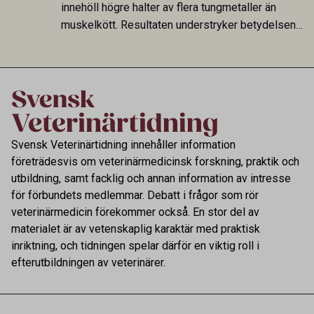
smittspridning.
innehöll högre halter av flera tungmetaller än
muskelkött. Resultaten understryker betydelsen
av riktad provtagning och laboratorieanalys i
kontrollen av kemiska föroreningar i livsmedel.
Svensk Veterinärtidning innehåller information
företrädesvis om veterinärmedicinsk forskning, praktik och
utbildning, samt facklig och annan information av intresse
för förbundets medlemmar. Debatt i frågor som rör
veterinärmedicin förekommer också. En stor del av
materialet är av vetenskaplig karaktär med praktisk
inriktning, och tidningen spelar därför en viktig roll i
efterutbildningen av veterinärer.