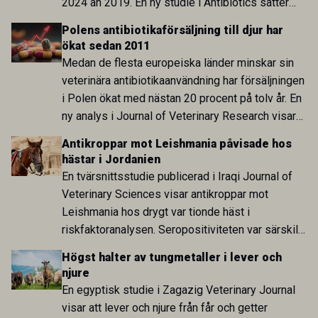
2024 än 2019. En ny studie i Antibiotics sätter
utvecklingen inom de båda sektorerna sida vid
Polens antibiotikaförsäljning till djur har
sida och pekar på en obalans i EU:s One Health-
ökat sedan 2011
arbete.
Medan de flesta europeiska länder minskar sin
veterinära antibiotikaanvändning har försäljningen
i Polen ökat med nästan 20 procent på tolv år. En
ny analys i Journal of Veterinary Research visar
att skillnaden mot lågförbrukarländer som
Antikroppar mot Leishmania påvisade hos
Sverige är fortsatt stor.
hästar i Jordanien
En tvärsnittsstudie publicerad i Iraqi Journal of
Veterinary Sciences visar antikroppar mot
Leishmania hos drygt var tionde häst i
riskfaktoranalysen. Seropositiviteten var särskilt
hög i Zarqa och statistiskt kopplad till bland
Högst halter av tungmetaller i lever och
annat stallhållning. Resultaten visar att hästarna
njure
har exponerats för parasiten – men inte att de
En egyptisk studie i Zagazig Veterinary Journal
fungerar som reservoarer eller bidrar till
visar att lever och njure från får och getter