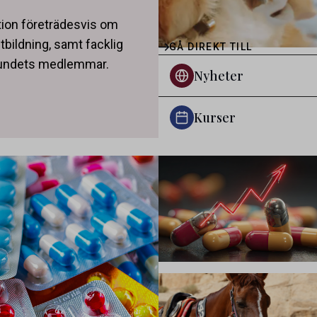
tion företrädesvis om
tbildning, samt facklig
GÅ DIREKT TILL
rbundets medlemmar.
Nyheter
Kurser