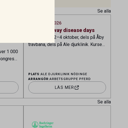
Se alla
2 oktober 2026
–
Equine airway disease days
bunds
Kursen hålls 2–4 oktober, dels på Åby
travbana, dels på Ale djurklinik. Kursen
ver 1 000
innehåller såväl teori som praktik av
 Congress
medicinska undersökningar och
s
arbetsendoskopi av luftvägsproblem
 största
liksom teoretiska och praktiska
PLATS:
ALE DJURKLINIK NÖDINGE
ARRANGÖR:
ARBETSGRUPPE PFERD
er.
demonstrationer av stående
halsoperationer. Kontakt:
LÄS MER
t,
contact@agpferd.com
r inom
Se alla
et,
liniken.
ill