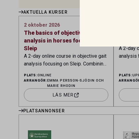
AKTUELLA KURSER
2 oktober 2026
25 sept
The basics of objective gait
The bas
analysis in horses focusing on
analysi
Sleip
A 2-day c
A 2-day online course in objective gait
analysis 
analysis focusing on Sleip. Combining
lectures,
lectures, case discussions, and hands-
on traini
PLATS:
ONLINE
PLATS:
UP
on training, the course provides the
knowledg
ARRANGÖR:
EMMA PERSSON-SJÖDIN OCH
ARRANGÖ
MARIE RHODIN
knowledge and practical skills needed
to implem
to implement Sleip in clinical practice
LÄS MER
PLATSANNONSER