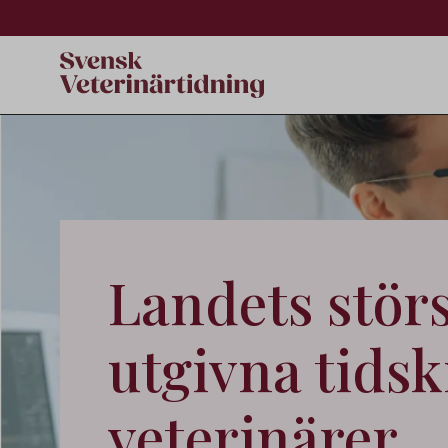
Landets stör
utgivna tidskr
veterinärer