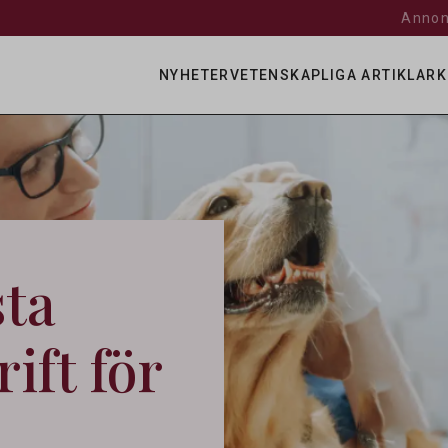
Annon
NYHETER
VETENSKAPLIGA ARTIKLAR
K
sta
ift för