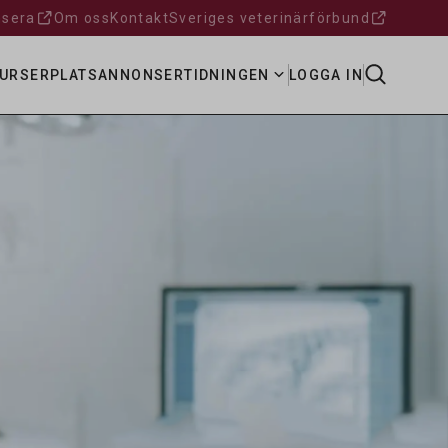
sera
Om oss
Kontakt
Sveriges veterinärförbund
URSER
PLATSANNONSER
TIDNINGEN
LOGGA IN