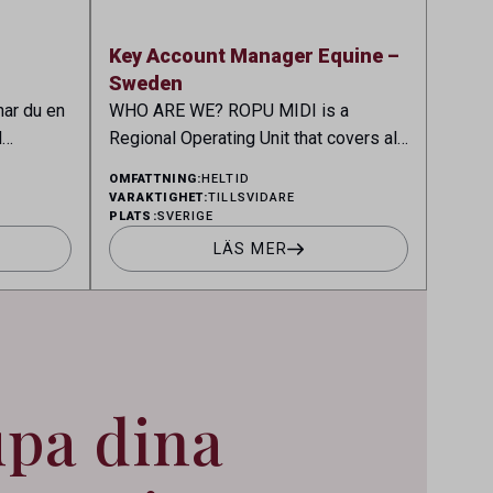
ull […]
l
Key Account Manager Equine –
Sweden
har du en
WHO ARE WE? ROPU MIDI is a
d
Regional Operating Unit that covers all
stabil
local Human Pharma and Animal Health
OMFATTNING:
HELTID
edjan.
Operating Units across Belgium,
VARAKTIGHET:
TILLSVIDARE
PLATS:
SVERIGE
erade
Denmark, Norway, Finland, Greece,
med
Portugal, Sweden, and The
LÄS MER
keri,
Netherlands. MIDI has a multicultural
las av
and diverse work environment. More
ning och
than 1.800 employees are striving to
bidrar till
work together to improve lives for
duktion –
patients and […]
upa dina