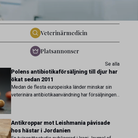
Veterinärmedicin
Platsannonser
Se alla
Polens antibiotikaförsäljning till djur har
ökat sedan 2011
Medan de flesta europeiska länder minskar sin
veterinära antibiotikaanvändning har försäljningen i
Polen ökat med nästan 20 procent på tolv år. En ny
analys i Journal of Veterinary Research visar att
skillnaden mot lågförbrukarländer som Sverige är
Antikroppar mot Leishmania påvisade
fortsatt stor.
hos hästar i Jordanien