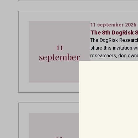
11 september 2026
The 8th DogRisk S
The DogRisk Research 
11
share this invitation 
september
researchers, dog owner
PLATS:
HELSINGFORS
ARR
12 september 2026
BEVA Congress 2
BEVA-kongressen 2026 