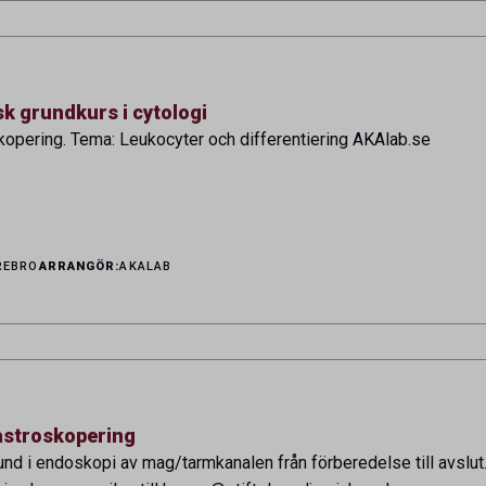
k grundkurs i cytologi
skopering. Tema: Leukocyter och differentiering AKAlab.se
REBRO
ARRANGÖR:
AKALAB
stroskopering
nd i endoskopi av mag/tarmkanalen från förberedelse till avslut.