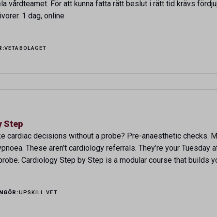
ela vårdteamet. För att kunna fatta rätt beslut i rätt tid krävs f
vorer. 1 dag, online
R:
VETABOLAGET
y Step
 cardiac decisions without a probe? Pre-anaesthetic checks. Mu
ypnoea. These aren’t cardiology referrals. They’re your Tuesday 
robe. Cardiology Step by Step is a modular course that builds yo
NGÖR:
UPSKILL.VET