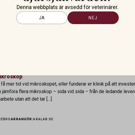
ing, nätverkande och oförglömliga upplevelser i världsklass.
Denna webbplats är avsedd för veterinärer.
JA
NEJ
ANGÖR:
BEVA
ikroskop
l få mer tid vid mikroskopet, eller funderar er klinik på att invest
h jämföra flera mikroskop – sida vid sida – från de ledande leveran
rbete utan att det tar […]
REBRO
ARRANGÖR:
AKALAB.SE