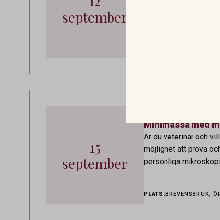
12
tre dagar av fortbildn
september
PLATS:
BIRMINGHAM
ARR
15 september 2026
Minimässa med m
Är du veterinär och vil
15
möjlighet att pröva oc
september
personliga mikroskopia
PLATS:
BREVENSBRUK, Ö