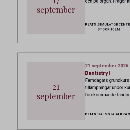
och på organ. Frågor k
september
PLATS:
SIMULATORCENTR
STOCKHOLM
21 september 2026
Dentistry I
Femdagars grundkurs so
21
tillämpningar under ku
september
förekommande tandpro
PLATS:
HALMSTAD
ARRAN