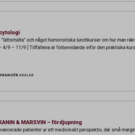
cytologi
e ”lättsmälta” och något humoristiska lunchkurser om hur man räk
– 4/9 – 11/9 ] Tillfällena är förberedande inför den praktiska ku
RRANGÖR:
AKALAB
NIN & MARSVIN – fördjupning
avancerade patienter ur ett medicinskt perspektiv, där små margi