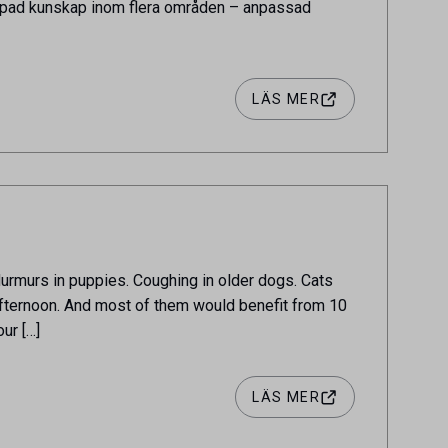
ördjupad kunskap inom flera områden – anpassad
LÄS MER
rmurs in puppies. Coughing in older dogs. Cats
afternoon. And most of them would benefit from 10
ur […]
LÄS MER