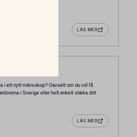
LÄS MER
era i ett nytt mikroskop? Oavsett om du vill få
törerna i Sverige eller helt enkelt stärka ditt
LÄS MER