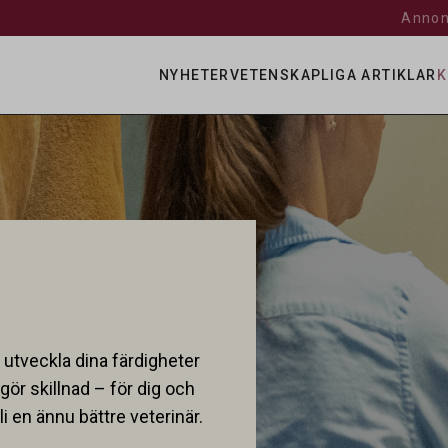
Annon
NYHETER
VETENSKAPLIGA ARTIKLAR
K
t utveckla dina färdigheter
gör skillnad – för dig och
i en ännu bättre veterinär.