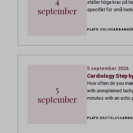
4
ställer höga krav på h
september
specifikt för små herbi
PLATS:
ONLINE
ARRANGÖ
5 september 2026
Cardiology Step b
How often do you make
5
with unexplained tach
september
minutes with an echo p
PLATS:
BRATISLAVA
ARRA