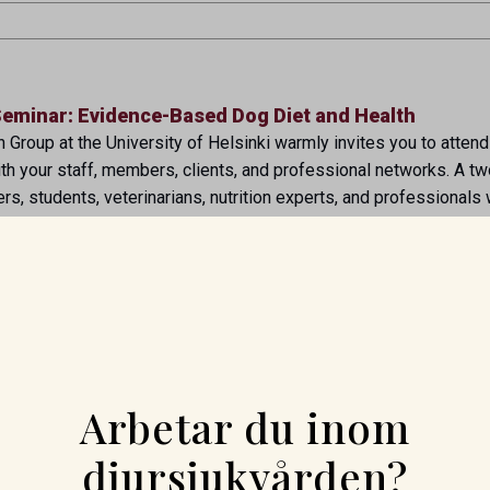
eminar: Evidence-Based Dog Diet and Health
Group at the University of Helsinki warmly invites you to attend
with your staff, members, clients, and professional networks. A t
s, students, veterinarians, nutrition experts, and professionals 
ANGÖR:
HE DOGRISK RESEARCH GROUP AT THE UNIVERSITY OF HELSINK
Arbetar du inom
026
djursjukvården?
är den största sammankomsten av hästveterinärer, djursjuksköt