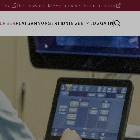
sera
Om oss
Kontakt
Sveriges veterinärförbund
URSER
PLATSANNONSER
TIDNINGEN
LOGGA IN