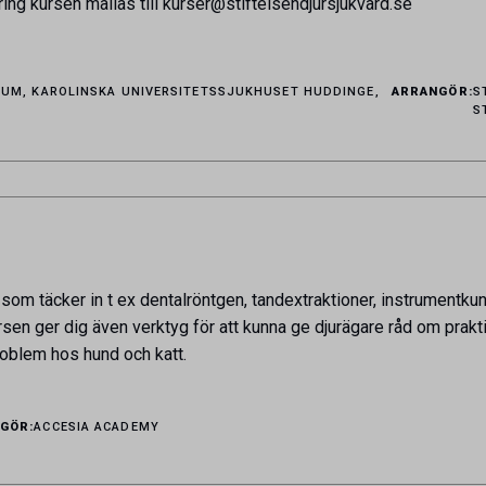
ring kursen mailas till kurser@stiftelsendjursjukvard.se
UM, KAROLINSKA UNIVERSITETSSJUKHUSET HUDDINGE,
ARRANGÖR:
S
S
m täcker in t ex dentalröntgen, tandextraktioner, instrumentkuns
rsen ger dig även verktyg för att kunna ge djurägare råd om pra
blem hos hund och katt.
GÖR:
ACCESIA ACADEMY