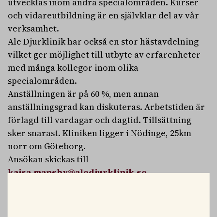
utvecklas inom andra specialområden. Kurser
och vidareutbildning är en självklar del av vår
verksamhet.
Ale Djurklinik har också en stor hästavdelning
vilket ger möjlighet till utbyte av erfarenheter
med många kollegor inom olika
specialområden.
Anställningen är på 60 %, men annan
anställningsgrad kan diskuteras. Arbetstiden är
förlagd till vardagar och dagtid. Tillsättning
sker snarast. Kliniken ligger i Nödinge, 25km
norr om Göteborg.
Ansökan skickas till
kajsa.mansby@aledjurklinik.se
Vid frågor angående smådjursavdelningen
kontakta veterinär Kristina Ghosal; 070-341 52 53
Läs mer om oss på
www.aledjurklinik.se