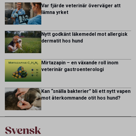
multicultural and diverse work environment. More than
Var fjärde veterinär överväger att
1.800 employees are striving to work together to improve
lämna yrket
lives for patients and […]
Nytt godkänt läkemedel mot allergisk
dermatit hos hund
Mirtazapin – en växande roll inom
veterinär gastroenterologi
Kan “snälla bakterier” bli ett nytt vapen
mot återkommande otit hos hund?