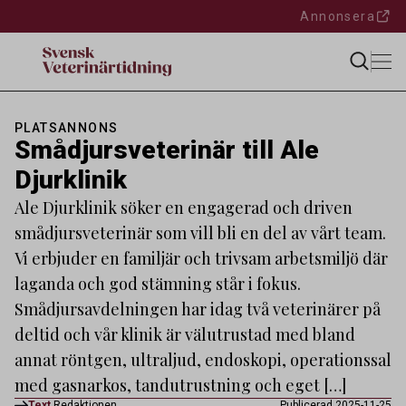
Annonsera
PLATSANNONS
Smådjursveterinär till Ale
Djurklinik
Ale Djurklinik söker en engagerad och driven
smådjursveterinär som vill bli en del av vårt team.
Vi erbjuder en familjär och trivsam arbetsmiljö där
laganda och god stämning står i fokus.
Smådjursavdelningen har idag två veterinärer på
deltid och vår klinik är välutrustad med bland
annat röntgen, ultraljud, endoskopi, operationssal
med gasnarkos, tandutrustning och eget […]
Text
Redaktionen
Publicerad 2025-11-25