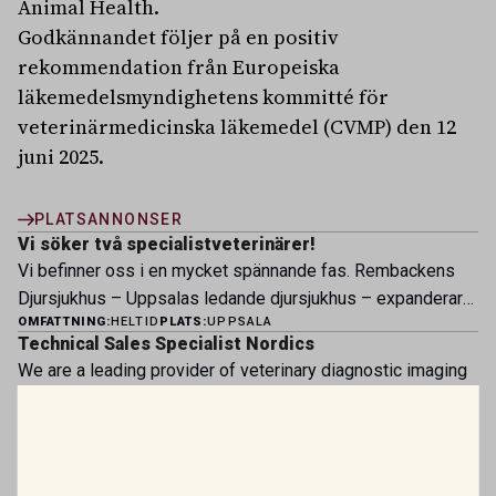
Animal Health.
Godkännandet följer på en positiv
rekommendation från Europeiska
läkemedelsmyndighetens kommitté för
veterinärmedicinska läkemedel (CVMP) den 12
juni 2025.
PLATSANNONSER
Vi söker två specialistveterinärer!
Vi befinner oss i en mycket spännande fas. Rembackens
Djursjukhus – Uppsalas ledande djursjukhus – expanderar
OMFATTNING:
HELTID
PLATS:
UPPSALA
nu sin specialistverksamhet och söker legitimerade
Technical Sales Specialist Nordics
veterinärer med specialistkompetens som vill vara med
We are a leading provider of veterinary diagnostic imaging
och forma vårt nästa kapitel. Hos oss möter du ett
solutions, supporting veterinary professionals across the
engagerat team, moderna faciliteter och verkliga
OMFATTNING:
HELTID
PLATS:
ÄNGELHOLM
Nordic region with innovative technology, expert advice, and
möjligheter att bedriva avancerad djursjukvård. Vad vi
Vi söker veterinär – erfaren eller ny i yrket
dedicated customer service. Business context Our mission
erbjuder Särskilt meriterande: […]
Bergsåkers Hästklinik är en del av koncernen Husaby
is to help veterinarians deliver the highest standard of care