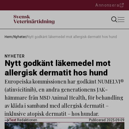
Annonsera
Hem
/
Nyheter
/
Nytt godkänt läkemedel mot allergisk dermatit hos hund
NYHETER
Nytt godkänt läkemedel mot
allergisk dermatit hos hund
Europeiska kommissionen har godkänt NUMELVI®
(atinvicitinib), en andra generationens JAK-
hämmare från MSD Animal Health, för behandling
av klåda i samband med allergisk dermatit –
inklusive atopisk dermatit – hos hundar.
Text
Redaktionen
Publicerad 2025-09-09