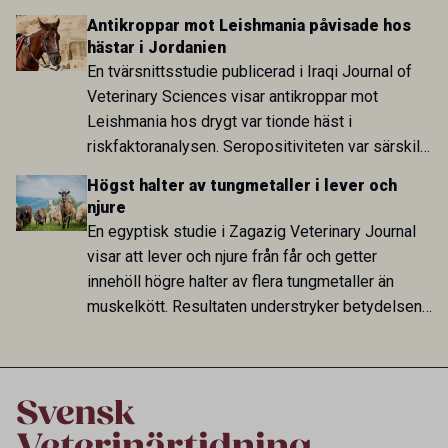
att skillnaden mot lågförbrukarländer som
Antikroppar mot Leishmania påvisade hos
Sverige är fortsatt stor.
hästar i Jordanien
En tvärsnittsstudie publicerad i Iraqi Journal of
Veterinary Sciences visar antikroppar mot
Leishmania hos drygt var tionde häst i
riskfaktoranalysen. Seropositiviteten var särskilt
hög i Zarqa och statistiskt kopplad till bland
Högst halter av tungmetaller i lever och
annat stallhållning. Resultaten visar att hästarna
njure
har exponerats för parasiten – men inte att de
En egyptisk studie i Zagazig Veterinary Journal
fungerar som reservoarer eller bidrar till
visar att lever och njure från får och getter
smittspridning.
innehöll högre halter av flera tungmetaller än
muskelkött. Resultaten understryker betydelsen
av riktad provtagning och laboratorieanalys i
kontrollen av kemiska föroreningar i livsmedel.