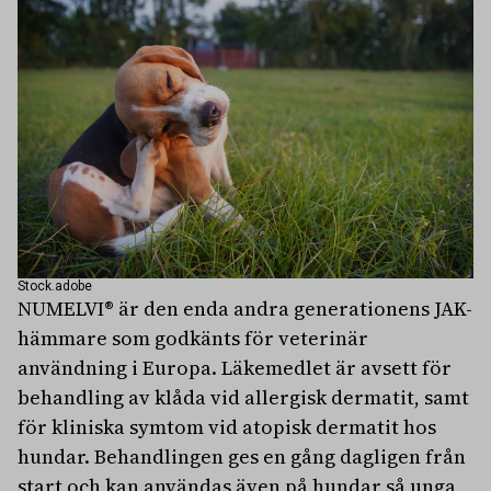
Stock.adobe
NUMELVI® är den enda andra generationens JAK-
hämmare som godkänts för veterinär
användning i Europa. Läkemedlet är avsett för
behandling av klåda vid allergisk dermatit, samt
för kliniska symtom vid atopisk dermatit hos
hundar. Behandlingen ges en gång dagligen från
start och kan användas även på hundar så unga