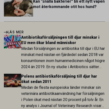
Kan “snälla bakterier” bli ett nytt vapen
mot återkommande otit hos hund?
LÄS MER
Antibiotikaförsäljningen till djur minskar i
EU men ökar bland människor
Medan försäljningen av antibiotika till djur i EU har
minskat med nästan en fjärdedel sedan 2018 var
konsumtionen inom humanmedicinen något högre
2024 än 2019. En ny studie i Antibiotics sätter
utvecklingen inom de båda sektorerna sida vid
Polens antibiotikaförsäljning till djur har
sida och pekar på en obalans i EU:s One Health-
ökat sedan 2011
arbete.
Medan de flesta europeiska länder minskar sin
veterinära antibiotikaanvändning har försäljningen
i Polen ökat med nästan 20 procent på tolv år. En
ny analys i Journal of Veterinary Research visar