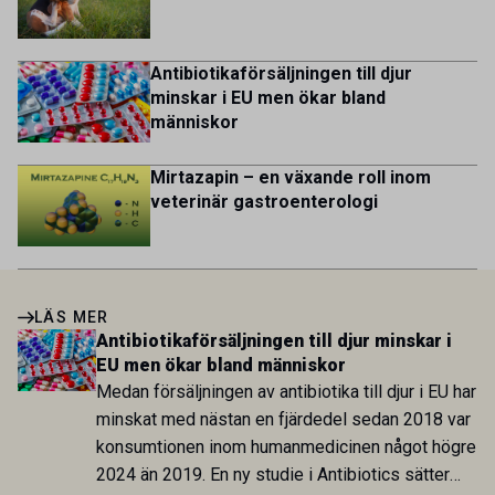
Antibiotikaförsäljningen till djur
minskar i EU men ökar bland
människor
Mirtazapin – en växande roll inom
veterinär gastroenterologi
LÄS MER
Antibiotikaförsäljningen till djur minskar i
EU men ökar bland människor
Medan försäljningen av antibiotika till djur i EU har
minskat med nästan en fjärdedel sedan 2018 var
konsumtionen inom humanmedicinen något högre
2024 än 2019. En ny studie i Antibiotics sätter