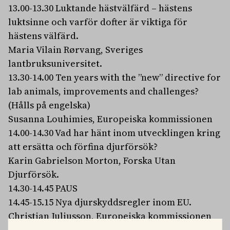
13.00-13.30 Luktande hästvälfärd – hästens
luktsinne och varför dofter är viktiga för
hästens välfärd.
Maria Vilain Rørvang, Sveriges
lantbruksuniversitet.
13.30-14.00 Ten years with the ”new” directive for
lab animals, improvements and challenges?
(Hålls på engelska)
Susanna Louhimies, Europeiska kommissionen
14.00-14.30 Vad har hänt inom utvecklingen kring
att ersätta och förfina djurförsök?
Karin Gabrielson Morton, Forska Utan
Djurförsök.
14.30-14.45 PAUS
14.45-15.15 Nya djurskyddsregler inom EU.
Christian Juliusson, Europeiska kommissionen
15.15-15.45 Vad säger forskningen som reglerna