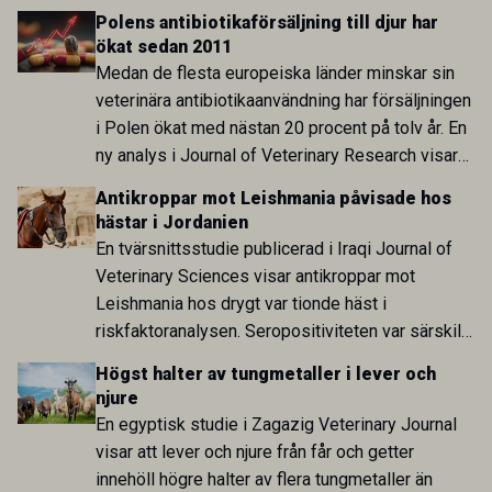
utvecklingen inom de båda sektorerna sida vid
Polens antibiotikaförsäljning till djur har
sida och pekar på en obalans i EU:s One Health-
ökat sedan 2011
arbete.
Medan de flesta europeiska länder minskar sin
veterinära antibiotikaanvändning har försäljningen
i Polen ökat med nästan 20 procent på tolv år. En
ny analys i Journal of Veterinary Research visar
att skillnaden mot lågförbrukarländer som
Antikroppar mot Leishmania påvisade hos
Sverige är fortsatt stor.
hästar i Jordanien
En tvärsnittsstudie publicerad i Iraqi Journal of
Veterinary Sciences visar antikroppar mot
Leishmania hos drygt var tionde häst i
riskfaktoranalysen. Seropositiviteten var särskilt
hög i Zarqa och statistiskt kopplad till bland
Högst halter av tungmetaller i lever och
annat stallhållning. Resultaten visar att hästarna
njure
har exponerats för parasiten – men inte att de
En egyptisk studie i Zagazig Veterinary Journal
fungerar som reservoarer eller bidrar till
visar att lever och njure från får och getter
smittspridning.
innehöll högre halter av flera tungmetaller än