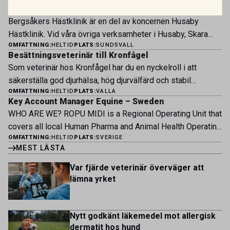
nu sin specialistverksamhet och söker legitimerade
Vi söker veterinär – erfaren eller ny i yrket
veterinärer med specialistkompetens som vill vara med
Bergsåkers Hästklinik är en del av koncernen Husaby
och forma vårt nästa kapitel. Hos oss möter du ett
Hästklinik. Vid våra övriga verksamheter i Husaby, Skara
engagerat team, moderna faciliteter och verkliga
OMFATTNING:
HELTID
PLATS:
SUNDSVALL
och Bjertorp jobbar idag ett 60-tal medarbetare. Om kliniken
möjligheter att bedriva avancerad djursjukvård. Vad vi
Besättningsveterinär till Kronfågel
Bergsåkers Hästklinik bedriver veterinärverksamhet i en
erbjuder Särskilt meriterande: […]
Som veterinär hos Kronfågel har du en nyckelroll i att
modern klinik vid Bergsåkers travbana, Sundsvall. Vi
säkerställa god djurhälsa, hög djurvälfärd och stabil
erbjuder ett mångfasetterat utbud av undersökningar och
OMFATTNING:
HELTID
PLATS:
VALLA
produktion genom hela värdekedjan. Du arbetar nära våra
behandlingar i välutrustade lokaler. Vi har cirka 7 500
Key Account Manager Equine – Sweden
kontrakterade uppfödare och tillsammans med kollegor
patienter […]
WHO ARE WE? ROPU MIDI is a Regional Operating Unit that
inom produktion, kläckeri, slakt och kvalitet. Rollen präglas
covers all local Human Pharma and Animal Health Operating
av proaktivt arbete, kunskapsdelning och kontinuerlig
OMFATTNING:
HELTID
PLATS:
SVERIGE
Units across Belgium, Denmark, Norway, Finland, Greece,
utveckling, där du bidrar till att stärka svensk
MEST LÄSTA
Portugal, Sweden, and The Netherlands. MIDI has a
kycklingproduktion – […]
multicultural and diverse work environment. More than
Var fjärde veterinär överväger att
1.800 employees are striving to work together to improve
lämna yrket
lives for patients and […]
Nytt godkänt läkemedel mot allergisk
dermatit hos hund