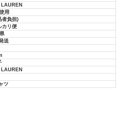
 LAUREN
使用
品者負担)
ルカリ便
県
で発送
m
子
 LAUREN
ャツ