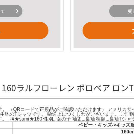
いて
受
る
L 160ラルフローレン ポロベア ロ
。 （QRコードで正規品がご確認いただけます） アメリカサ
のTシャツです。 輸送上につくしわがございます。 ご理解のほどお
す。→#★sumi★160 性別...女の子 袖丈...長袖 種類...長袖Tシャ
ベビー・キッズ->キッズ服(
160c