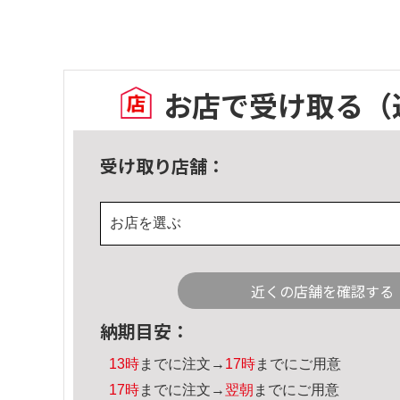
お店で受け取る
（
受け取り店舗：
お店を選ぶ
近くの店舗を確認する
納期目安：
13時
までに注文→
17時
までにご用意
17時
までに注文→
翌朝
までにご用意