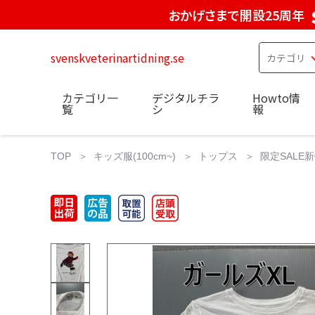
おかげさまで開設25周年
svenskveterinartidning.se
カテゴリ一
デジタルチラ
Howto情
覧
シ
報
TOP
キッズ服(100cm~)
トップス
限定SALE