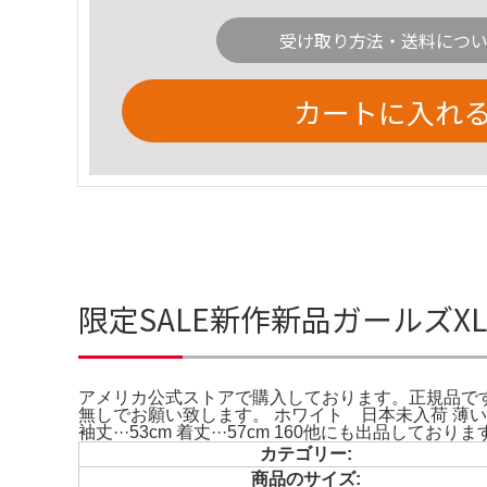
受け取り方法・送料につ
カートに入れ
限定SALE新作新品ガールズX
アメリカ公式ストアで購入しております。正規品です
無しでお願い致します。 ホワイト 日本未入荷 薄い生地
袖丈···53cm 着丈···57cm 160他にも出品しておりま
カテゴリー:
商品のサイズ: