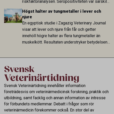
riskfaktoranalysen. Seropositiviteten var särskilt
hög i Zarqa och statistiskt kopplad till bland
Högst halter av tungmetaller i lever och
annat stallhållning. Resultaten visar att hästarna
njure
har exponerats för parasiten – men inte att de
En egyptisk studie i Zagazig Veterinary Journal
fungerar som reservoarer eller bidrar till
visar att lever och njure från får och getter
smittspridning.
innehöll högre halter av flera tungmetaller än
muskelkött. Resultaten understryker betydelsen
av riktad provtagning och laboratorieanalys i
kontrollen av kemiska föroreningar i livsmedel.
Svensk Veterinärtidning innehåller information
företrädesvis om veterinärmedicinsk forskning, praktik och
utbildning, samt facklig och annan information av intresse
för förbundets medlemmar. Debatt i frågor som rör
veterinärmedicin förekommer också. En stor del av