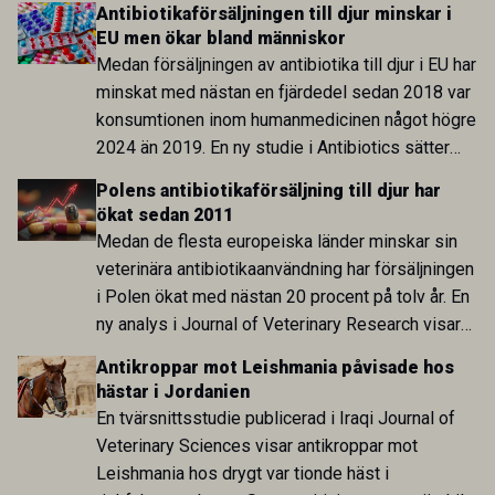
Antibiotikaförsäljningen till djur minskar i
EU men ökar bland människor
Medan försäljningen av antibiotika till djur i EU har
minskat med nästan en fjärdedel sedan 2018 var
konsumtionen inom humanmedicinen något högre
2024 än 2019. En ny studie i Antibiotics sätter
utvecklingen inom de båda sektorerna sida vid
Polens antibiotikaförsäljning till djur har
sida och pekar på en obalans i EU:s One Health-
ökat sedan 2011
arbete.
Medan de flesta europeiska länder minskar sin
veterinära antibiotikaanvändning har försäljningen
i Polen ökat med nästan 20 procent på tolv år. En
ny analys i Journal of Veterinary Research visar
att skillnaden mot lågförbrukarländer som
Antikroppar mot Leishmania påvisade hos
Sverige är fortsatt stor.
hästar i Jordanien
En tvärsnittsstudie publicerad i Iraqi Journal of
Veterinary Sciences visar antikroppar mot
Leishmania hos drygt var tionde häst i