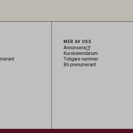
 för
kontrollen av kemiska föroreningar i
gerar som
livsmedel.
tspridning.
MER AV OSS
Annonsera
Kurskalendarium
umerant
Tidigare nummer
Bli prenumerant