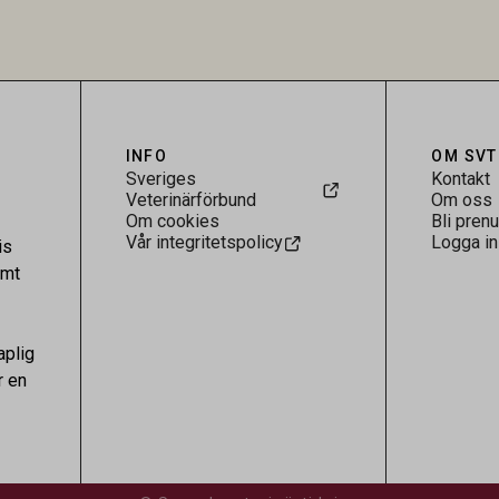
.
visar att hästarna har exponerats
parasiten – men inte att de fun
reservoarer eller bidrar till smit
INFO
OM SVT
Sveriges
Kontakt
Veterinärförbund
Om oss
Om cookies
Bli pren
Vår integritetspolicy
Logga in
is
amt
aplig
r en