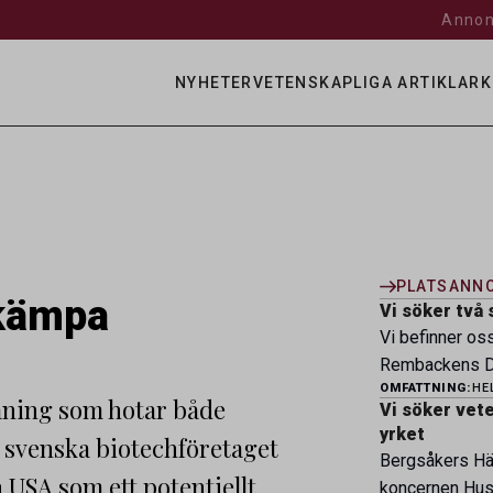
Annon
NYHETER
VETENSKAPLIGA ARTIKLAR
K
PLATSANN
ekämpa
Vi söker två 
Vi befinner os
Rembackens Dj
OMFATTNING:
HE
ledande djursj
aning som hotar både
Vi söker veter
specialistver
yrket
 svenska biotechföretaget
legitimerade v
Bergsåkers Häs
specialistkom
 USA som ett potentiellt
koncernen Husa