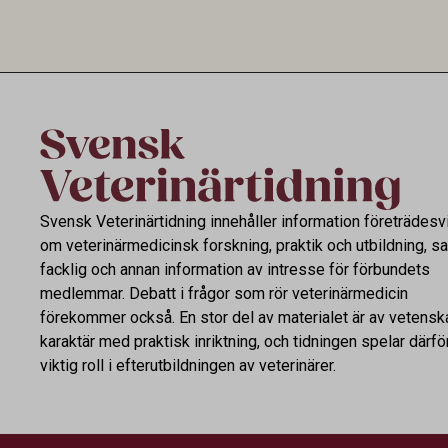
utvecklingen inom de båda sektorerna sida
fortsatt stor
vid sida och pekar på en obalans i EU:s One
Health-arbete.
Svensk Veterinärtidning innehåller information företrädesv
om veterinärmedicinsk forskning, praktik och utbildning, s
facklig och annan information av intresse för förbundets
medlemmar. Debatt i frågor som rör veterinärmedicin
förekommer också. En stor del av materialet är av vetensk
karaktär med praktisk inriktning, och tidningen spelar därfö
viktig roll i efterutbildningen av veterinärer.