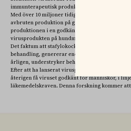
immunterapeutisk produkt.
Med över 10 miljoner tidigare doser administrer
avbruten produktion på grund av FDA-krav, plan
produktionen i en godkänd anläggning. Tanken ä
virusprodukten på hundmarknaden i Asien och 
Det faktum att stafylokockinfektioner i USA, som
behandling, genererar enorma sjukvårdskostnad
årligen, understryker behovet av alternativa ter
Efter att ha lanserat virusprodukten för hundar 
återigen få viruset godkänt för människor, i li
läkemedelskraven. Denna forskning kommer att fö