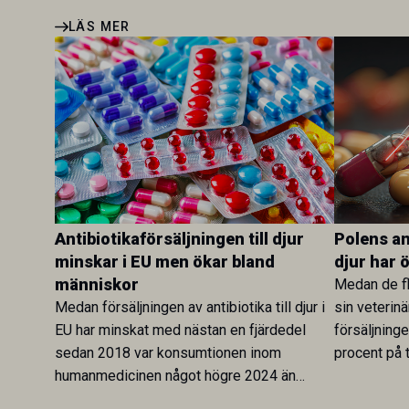
LÄS MER
Antibiotikaförsäljningen till djur
Polens ant
minskar i EU men ökar bland
djur har 
människor
Medan de fl
Medan försäljningen av antibiotika till djur i
sin veterinä
EU har minskat med nästan en fjärdedel
försäljning
sedan 2018 var konsumtionen inom
procent på t
humanmedicinen något högre 2024 än
Veterinary 
2019. En ny studie i Antibiotics sätter
mot lågförb