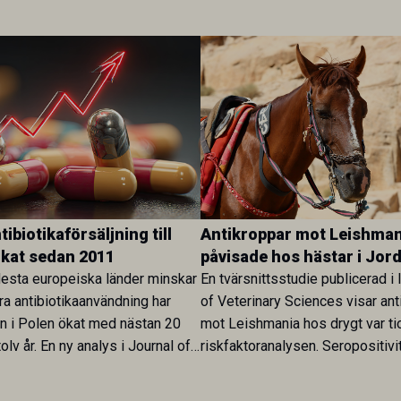
ibiotikaförsäljning till
Antikroppar mot Leishman
ökat sedan 2011
påvisade hos hästar i Jor
esta europeiska länder minskar
En tvärsnittsstudie publicerad i 
ra antibiotikaanvändning har
of Veterinary Sciences visar ant
en i Polen ökat med nästan 20
mot Leishmania hos drygt var ti
olv år. En ny analys i Journal of
riskfaktoranalysen. Seropositivi
Research visar att skillnaden
särskilt hög i Zarqa och statisti
rukarländer som Sverige är
till bland annat stallhållning. Re