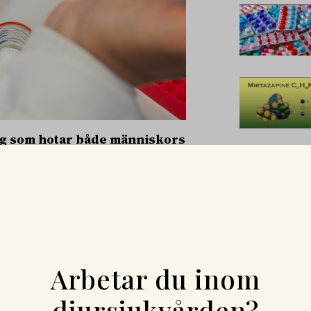
ng som hotar både människors
hföretaget Zymiq på ett
entiellt verktyg i striden mot
tt unikt, men sedan länge
för människor. Viruset är en
ripa specifika bakterier.
Arbetar du inom
ett spektrum bakterier, inklusive
et minskar risken för oönskade
djursjukvården?
ändning hos hundar som en