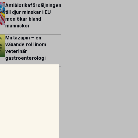
Antibiotikaförsäljningen
till djur minskar i EU
men ökar bland
människor
Mirtazapin – en
växande roll inom
veterinär
gastroenterologi