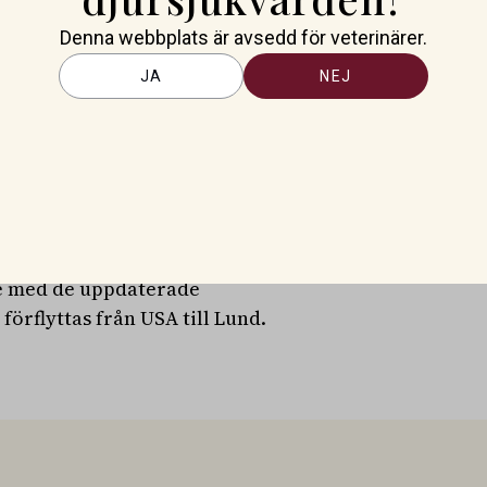
Denna webbplats är avsedd för veterinärer.
ade till människor och en
JA
NEJ
erar Zymiq nu att återuppta
r att introducera
Europa.
 är resistenta mot befintlig
er på 13 miljarder dollar
apier.
är Zymiqs nästa mål att
nje med de uppdaterade
rflyttas från USA till Lund.