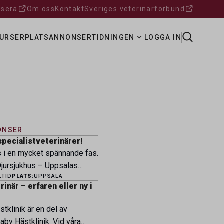
sera
Om oss
Kontakt
Sveriges veterinärförbund
URSER
PLATSANNONSER
TIDNINGEN
LOGGA IN
ONSER
specialistveterinärer!
s i en mycket spännande fas.
ursjukhus – Uppsalas
LTID
PLATS:
UPPSALA
ukhus – expanderar nu sin
inär – erfaren eller ny i
ksamhet och söker
eterinärer med
tklinik är en del av
petens som vill vara med
by Hästklinik. Vid våra