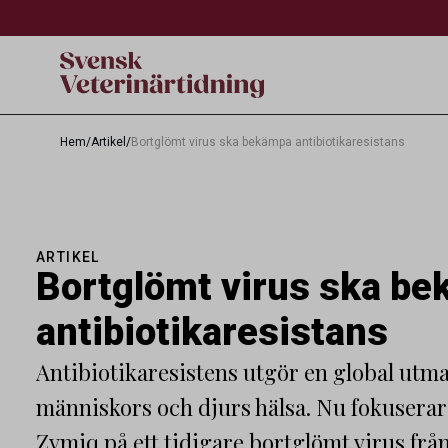
Hem
/
Artikel
/
Bortglömt virus ska bekämpa antibiotikaresistans
ARTIKEL
Bortglömt virus ska b
antibiotikaresistans
Antibiotikaresistens utgör en global utm
människors och djurs hälsa. Nu fokuserar
Zymiq på ett tidigare bortglömt virus från