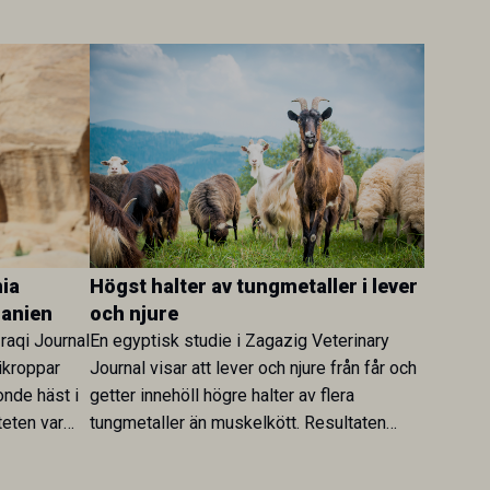
ia
Högst halter av tungmetaller i lever
danien
och njure
Iraqi Journal
En egyptisk studie i Zagazig Veterinary
ikroppar
Journal visar att lever och njure från får och
onde häst i
getter innehöll högre halter av flera
teten var
tungmetaller än muskelkött. Resultaten
skt kopplad
understryker betydelsen av riktad
sultaten
provtagning och laboratorieanalys i