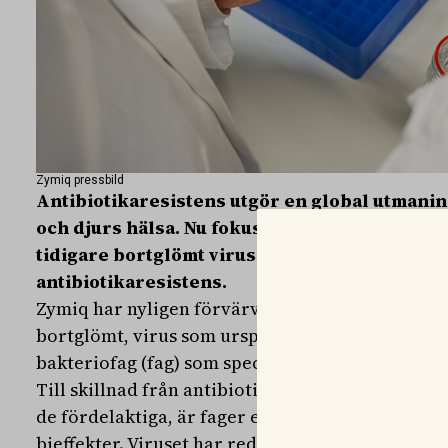
Zymiq pressbild
Antibiotikaresistens utgör en global utmani
och djurs hälsa. Nu fokuserar svenska biotec
tidigare bortglömt virus från USA som ett pot
antibiotikaresistens.
Zymiq har nyligen förvärvat rättigheterna till e
bortglömt, virus som ursprungligen utvecklades 
bakteriofag (fag) som specialiserat sig på att ang
Till skillnad från antibiotika, som slår ut ett br
de fördelaktiga, är fager extremt specifika vilk
bieffekter. Viruset har redan godkänts för anv