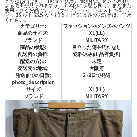
まったお品です。 【商品の状態】 使用状況 :多少の擦れに
よる毛玉が見られますが、全体的に状態も良く、まだまだ
使用できるお品です。 【サイズ】 ［-］ ウエスト 〜51 ワ
タリ 36 股上 33.5 股下 81.5 裾幅 21.5 多少の誤差はご了承
ください。
カテゴリー:
ファッション->メンズ->パンツ
商品のサイズ:
XL(LL)
ブランド:
MILITARY
商品の状態:
目立った傷や汚れなし
配送料の負担:
送料込み(出品者負担)
配送の方法:
未定
発送元の地域:
大阪府
発送までの日数:
2~3日で発送
photo_description
サイズ
XL(LL)
ブランド
MILITARY