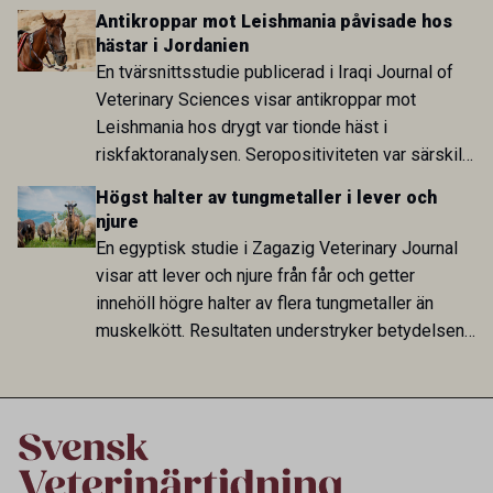
att skillnaden mot lågförbrukarländer som
Antikroppar mot Leishmania påvisade hos
Sverige är fortsatt stor.
hästar i Jordanien
En tvärsnittsstudie publicerad i Iraqi Journal of
Veterinary Sciences visar antikroppar mot
Leishmania hos drygt var tionde häst i
riskfaktoranalysen. Seropositiviteten var särskilt
hög i Zarqa och statistiskt kopplad till bland
Högst halter av tungmetaller i lever och
annat stallhållning. Resultaten visar att hästarna
njure
har exponerats för parasiten – men inte att de
En egyptisk studie i Zagazig Veterinary Journal
fungerar som reservoarer eller bidrar till
visar att lever och njure från får och getter
smittspridning.
innehöll högre halter av flera tungmetaller än
muskelkött. Resultaten understryker betydelsen
av riktad provtagning och laboratorieanalys i
kontrollen av kemiska föroreningar i livsmedel.