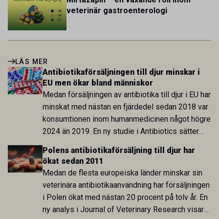
veterinär gastroenterologi
LÄS MER
Antibiotikaförsäljningen till djur minskar i
EU men ökar bland människor
Medan försäljningen av antibiotika till djur i EU har
minskat med nästan en fjärdedel sedan 2018 var
konsumtionen inom humanmedicinen något högre
2024 än 2019. En ny studie i Antibiotics sätter
utvecklingen inom de båda sektorerna sida vid
Polens antibiotikaförsäljning till djur har
sida och pekar på en obalans i EU:s One Health-
ökat sedan 2011
arbete.
Medan de flesta europeiska länder minskar sin
veterinära antibiotikaanvändning har försäljningen
i Polen ökat med nästan 20 procent på tolv år. En
ny analys i Journal of Veterinary Research visar