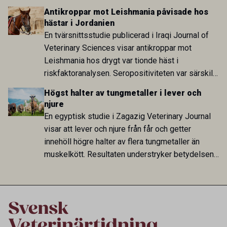
att skillnaden mot lågförbrukarländer som
Antikroppar mot Leishmania påvisade hos
Sverige är fortsatt stor.
hästar i Jordanien
En tvärsnittsstudie publicerad i Iraqi Journal of
Veterinary Sciences visar antikroppar mot
Leishmania hos drygt var tionde häst i
riskfaktoranalysen. Seropositiviteten var särskilt
hög i Zarqa och statistiskt kopplad till bland
Högst halter av tungmetaller i lever och
annat stallhållning. Resultaten visar att hästarna
njure
har exponerats för parasiten – men inte att de
En egyptisk studie i Zagazig Veterinary Journal
fungerar som reservoarer eller bidrar till
visar att lever och njure från får och getter
smittspridning.
innehöll högre halter av flera tungmetaller än
muskelkött. Resultaten understryker betydelsen
av riktad provtagning och laboratorieanalys i
kontrollen av kemiska föroreningar i livsmedel.