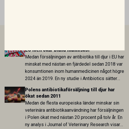
Mirtazapin – en växande roll inom
veterinär gastroenterologi
LÄS MER
Antibiotikaförsäljningen till djur minskar i
EU men ökar bland människor
Medan försäljningen av antibiotika till djur i EU har
minskat med nästan en fjärdedel sedan 2018 var
konsumtionen inom humanmedicinen något högre
2024 än 2019. En ny studie i Antibiotics sätter
utvecklingen inom de båda sektorerna sida vid
Polens antibiotikaförsäljning till djur har
sida och pekar på en obalans i EU:s One Health-
ökat sedan 2011
arbete.
Medan de flesta europeiska länder minskar sin
veterinära antibiotikaanvändning har försäljningen
i Polen ökat med nästan 20 procent på tolv år. En
ny analys i Journal of Veterinary Research visar