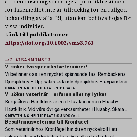
att den dosering som anges i produktresumén
för läkemedlet inte är tillräcklig för en fullgod
behandling av alla föl, utan kan behöva höjas för
vissa individer.
Länk till publikationen
https://doi.org/10.1002/vms3.763
PLATSANNONSER
Vi söker två specialistveterinärer!
Vi befinner oss i en mycket spännande fas. Rembackens
Djursjukhus – Uppsalas ledande djursjukhus – expanderar
OMFATTNING:
HELTID
PLATS:
UPPSALA
nu sin specialistverksamhet och söker legitimerade
Vi söker veterinär – erfaren eller ny i yrket
veterinärer med specialistkompetens som vill vara med
Bergsåkers Hästklinik är en del av koncernen Husaby
och forma vårt nästa kapitel. Hos oss möter du ett
Hästklinik. Vid våra övriga verksamheter i Husaby, Skara
engagerat team, moderna faciliteter och verkliga
OMFATTNING:
HELTID
PLATS:
SUNDSVALL
och Bjertorp jobbar idag ett 60-tal medarbetare. Om kliniken
möjligheter att bedriva avancerad djursjukvård. Vad vi
Besättningsveterinär till Kronfågel
Bergsåkers Hästklinik bedriver veterinärverksamhet i en
erbjuder Särskilt meriterande: […]
Som veterinär hos Kronfågel har du en nyckelroll i att
modern klinik vid Bergsåkers travbana, Sundsvall. Vi
säkerställa god djurhälsa, hög djurvälfärd och stabil