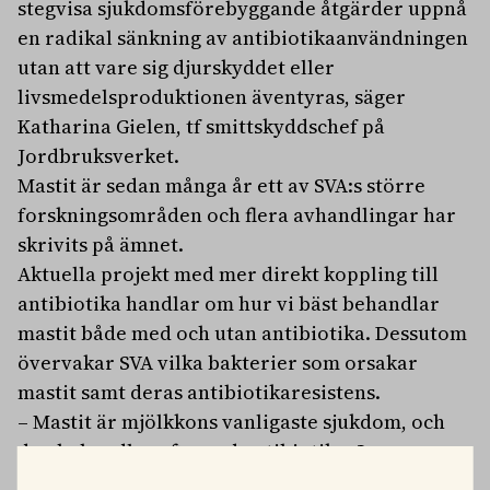
stegvisa sjukdomsförebyggande åtgärder uppnå
en radikal sänkning av antibiotikaanvändningen
utan att vare sig djurskyddet eller
livsmedelsproduktionen äventyras, säger
Katharina Gielen, tf smittskyddschef på
Jordbruksverket.
Mastit är sedan många år ett av SVA:s större
forskningsområden och flera avhandlingar har
skrivits på ämnet.
Aktuella projekt med mer direkt koppling till
antibiotika handlar om hur vi bäst behandlar
mastit både med och utan antibiotika. Dessutom
övervakar SVA vilka bakterier som orsakar
mastit samt deras antibiotikaresistens.
– Mastit är mjölkkons vanligaste sjukdom, och
den behandlas ofta med antibiotika. Ju
effektivare man kan undvika mastit desto