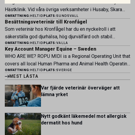
Bergsåkers Hästklinik är en del av koncernen Husaby
och forma vårt nästa kapitel. Hos oss möter du ett
Hästklinik. Vid våra övriga verksamheter i Husaby, Skara
engagerat team, moderna faciliteter och verkliga
OMFATTNING:
HELTID
PLATS:
SUNDSVALL
och Bjertorp jobbar idag ett 60-tal medarbetare. Om kliniken
möjligheter att bedriva avancerad djursjukvård. Vad vi
Besättningsveterinär till Kronfågel
Bergsåkers Hästklinik bedriver veterinärverksamhet i en
erbjuder Särskilt meriterande: […]
Som veterinär hos Kronfågel har du en nyckelroll i att
modern klinik vid Bergsåkers travbana, Sundsvall. Vi
säkerställa god djurhälsa, hög djurvälfärd och stabil
erbjuder ett mångfasetterat utbud av undersökningar och
OMFATTNING:
HELTID
PLATS:
VALLA
produktion genom hela värdekedjan. Du arbetar nära våra
behandlingar i välutrustade lokaler. Vi har cirka 7 500
Key Account Manager Equine – Sweden
kontrakterade uppfödare och tillsammans med kollegor
patienter […]
WHO ARE WE? ROPU MIDI is a Regional Operating Unit that
inom produktion, kläckeri, slakt och kvalitet. Rollen präglas
covers all local Human Pharma and Animal Health Operating
av proaktivt arbete, kunskapsdelning och kontinuerlig
OMFATTNING:
HELTID
PLATS:
SVERIGE
Units across Belgium, Denmark, Norway, Finland, Greece,
utveckling, där du bidrar till att stärka svensk
MEST LÄSTA
Portugal, Sweden, and The Netherlands. MIDI has a
kycklingproduktion – […]
multicultural and diverse work environment. More than
Var fjärde veterinär överväger att
1.800 employees are striving to work together to improve
lämna yrket
lives for patients and […]
Nytt godkänt läkemedel mot allergisk
dermatit hos hund