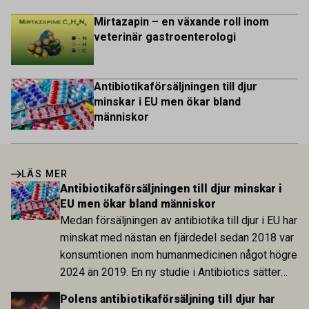
Mirtazapin – en växande roll inom
veterinär gastroenterologi
Antibiotikaförsäljningen till djur
minskar i EU men ökar bland
människor
LÄS MER
Antibiotikaförsäljningen till djur minskar i
EU men ökar bland människor
Medan försäljningen av antibiotika till djur i EU har
minskat med nästan en fjärdedel sedan 2018 var
konsumtionen inom humanmedicinen något högre
2024 än 2019. En ny studie i Antibiotics sätter
utvecklingen inom de båda sektorerna sida vid
Polens antibiotikaförsäljning till djur har
sida och pekar på en obalans i EU:s One Health-