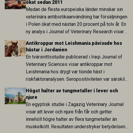
ökat sedan 2011
arbete.
Medan de flesta europeiska länder minskar sin
veterinära antibiotikaanvändning har försäljningen
i Polen ökat med nästan 20 procent på tolv år. En
ny analys i Journal of Veterinary Research visar
att skillnaden mot lågförbrukarländer som
Antikroppar mot Leishmania påvisade hos
Sverige är fortsatt stor.
hästar i Jordanien
En tvärsnittsstudie publicerad i Iraqi Journal of
Veterinary Sciences visar antikroppar mot
Leishmania hos drygt var tionde häst i
riskfaktoranalysen. Seropositiviteten var särskilt
hög i Zarqa och statistiskt kopplad till bland
Högst halter av tungmetaller i lever och
annat stallhållning. Resultaten visar att hästarna
njure
har exponerats för parasiten – men inte att de
En egyptisk studie i Zagazig Veterinary Journal
fungerar som reservoarer eller bidrar till
visar att lever och njure från får och getter
smittspridning.
innehöll högre halter av flera tungmetaller än
muskelkött. Resultaten understryker betydelsen