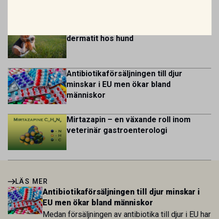
lives for patients and […]
Nytt godkänt läkemedel mot allergisk
dermatit hos hund
Antibiotikaförsäljningen till djur
minskar i EU men ökar bland
människor
Mirtazapin – en växande roll inom
veterinär gastroenterologi
LÄS MER
Antibiotikaförsäljningen till djur minskar i
EU men ökar bland människor
Medan försäljningen av antibiotika till djur i EU har