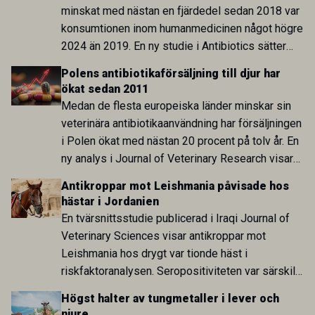
minskat med nästan en fjärdedel sedan 2018 var
konsumtionen inom humanmedicinen något högre
2024 än 2019. En ny studie i Antibiotics sätter
utvecklingen inom de båda sektorerna sida vid
Polens antibiotikaförsäljning till djur har
sida och pekar på en obalans i EU:s One Health-
ökat sedan 2011
arbete.
Medan de flesta europeiska länder minskar sin
veterinära antibiotikaanvändning har försäljningen
i Polen ökat med nästan 20 procent på tolv år. En
ny analys i Journal of Veterinary Research visar
att skillnaden mot lågförbrukarländer som
Antikroppar mot Leishmania påvisade hos
Sverige är fortsatt stor.
hästar i Jordanien
En tvärsnittsstudie publicerad i Iraqi Journal of
Veterinary Sciences visar antikroppar mot
Leishmania hos drygt var tionde häst i
riskfaktoranalysen. Seropositiviteten var särskilt
hög i Zarqa och statistiskt kopplad till bland
Högst halter av tungmetaller i lever och
annat stallhållning. Resultaten visar att hästarna
njure