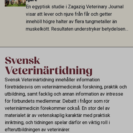
har exponerats för parasiten – men inte att de
En egyptisk studie i Zagazig Veterinary Journal
fungerar som reservoarer eller bidrar till
visar att lever och njure från får och getter
smittspridning.
innehöll högre halter av flera tungmetaller än
muskelkött. Resultaten understryker betydelsen
av riktad provtagning och laboratorieanalys i
kontrollen av kemiska föroreningar i livsmedel.
Svensk Veterinärtidning innehåller information
företrädesvis om veterinärmedicinsk forskning, praktik och
utbildning, samt facklig och annan information av intresse
för förbundets medlemmar. Debatt i frågor som rör
veterinärmedicin förekommer också. En stor del av
materialet är av vetenskaplig karaktär med praktisk
inriktning, och tidningen spelar därför en viktig roll i
efterutbildningen av veterinärer.