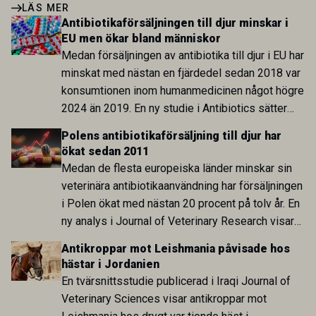
LÄS MER
Antibiotikaförsäljningen till djur minskar i
EU men ökar bland människor
Medan försäljningen av antibiotika till djur i EU har
minskat med nästan en fjärdedel sedan 2018 var
konsumtionen inom humanmedicinen något högre
2024 än 2019. En ny studie i Antibiotics sätter
utvecklingen inom de båda sektorerna sida vid
Polens antibiotikaförsäljning till djur har
sida och pekar på en obalans i EU:s One Health-
ökat sedan 2011
arbete.
Medan de flesta europeiska länder minskar sin
veterinära antibiotikaanvändning har försäljningen
i Polen ökat med nästan 20 procent på tolv år. En
ny analys i Journal of Veterinary Research visar
att skillnaden mot lågförbrukarländer som
Antikroppar mot Leishmania påvisade hos
Sverige är fortsatt stor.
hästar i Jordanien
En tvärsnittsstudie publicerad i Iraqi Journal of
Veterinary Sciences visar antikroppar mot