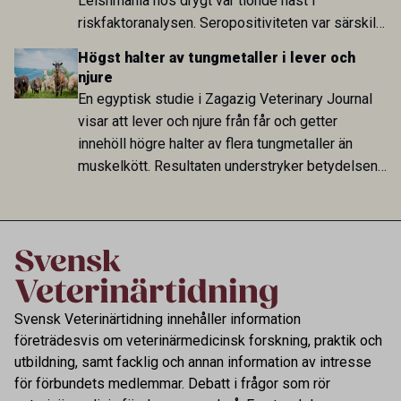
Leishmania hos drygt var tionde häst i
riskfaktoranalysen. Seropositiviteten var särskilt
hög i Zarqa och statistiskt kopplad till bland
Högst halter av tungmetaller i lever och
annat stallhållning. Resultaten visar att hästarna
njure
har exponerats för parasiten – men inte att de
En egyptisk studie i Zagazig Veterinary Journal
fungerar som reservoarer eller bidrar till
visar att lever och njure från får och getter
smittspridning.
innehöll högre halter av flera tungmetaller än
muskelkött. Resultaten understryker betydelsen
av riktad provtagning och laboratorieanalys i
kontrollen av kemiska föroreningar i livsmedel.
Svensk Veterinärtidning innehåller information
företrädesvis om veterinärmedicinsk forskning, praktik och
utbildning, samt facklig och annan information av intresse
för förbundets medlemmar. Debatt i frågor som rör