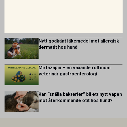
behandlingar i välutrustade lokaler. Vi har cirka 7 500
MEST LÄSTA
kontrakterade uppfödare och tillsammans med kollegor
patienter […]
inom produktion, kläckeri, slakt och kvalitet. Rollen präglas
Var fjärde veterinär överväger att
av proaktivt arbete, kunskapsdelning och kontinuerlig
lämna yrket
utveckling, där du bidrar till att stärka svensk
kycklingproduktion – […]
Nytt godkänt läkemedel mot allergisk
dermatit hos hund
Mirtazapin – en växande roll inom
veterinär gastroenterologi
Kan “snälla bakterier” bli ett nytt vapen
mot återkommande otit hos hund?