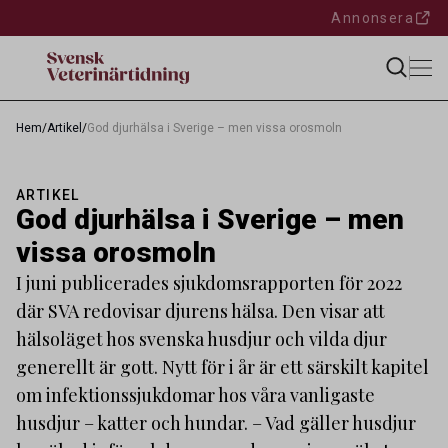
Annonsera
Hem
/
Artikel
/
God djurhälsa i Sverige – men vissa orosmoln
ARTIKEL
God djurhälsa i Sverige – men
vissa orosmoln
I juni publicerades sjukdomsrapporten för 2022
där SVA redovisar djurens hälsa. Den visar att
hälsoläget hos svenska husdjur och vilda djur
generellt är gott. Nytt för i år är ett särskilt kapitel
om infektionssjukdomar hos våra vanligaste
husdjur – katter och hundar. – Vad gäller husdjur