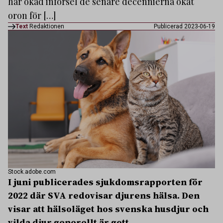
har ökad införsel de senare decennierna ökat
oron för […]
Text
Redaktionen
Publicerad 2023-06-19
Stock.adobe.com
I juni publicerades sjukdomsrapporten för
2022 där SVA redovisar djurens hälsa. Den
visar att hälsoläget hos svenska husdjur och
vilda djur generellt är gott.