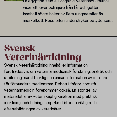
En egyptisk studie i Zagazig Veterinary Journal
fungerar som reservoarer eller bidrar till
visar att lever och njure från får och getter
smittspridning.
innehöll högre halter av flera tungmetaller än
muskelkött. Resultaten understryker betydelsen
av riktad provtagning och laboratorieanalys i
kontrollen av kemiska föroreningar i livsmedel.
Svensk Veterinärtidning innehåller information
företrädesvis om veterinärmedicinsk forskning, praktik och
utbildning, samt facklig och annan information av intresse
för förbundets medlemmar. Debatt i frågor som rör
veterinärmedicin förekommer också. En stor del av
materialet är av vetenskaplig karaktär med praktisk
inriktning, och tidningen spelar därför en viktig roll i
efterutbildningen av veterinärer.