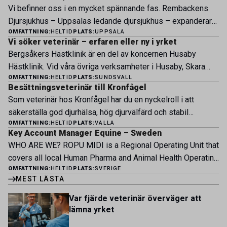
Vi befinner oss i en mycket spännande fas. Rembackens
Djursjukhus – Uppsalas ledande djursjukhus – expanderar
OMFATTNING:
HELTID
PLATS:
UPPSALA
nu sin specialistverksamhet och söker legitimerade
Vi söker veterinär – erfaren eller ny i yrket
veterinärer med specialistkompetens som vill vara med
Bergsåkers Hästklinik är en del av koncernen Husaby
och forma vårt nästa kapitel. Hos oss möter du ett
Hästklinik. Vid våra övriga verksamheter i Husaby, Skara
engagerat team, moderna faciliteter och verkliga
OMFATTNING:
HELTID
PLATS:
SUNDSVALL
och Bjertorp jobbar idag ett 60-tal medarbetare. Om kliniken
möjligheter att bedriva avancerad djursjukvård. Vad vi
Besättningsveterinär till Kronfågel
Bergsåkers Hästklinik bedriver veterinärverksamhet i en
erbjuder Särskilt meriterande: […]
Som veterinär hos Kronfågel har du en nyckelroll i att
modern klinik vid Bergsåkers travbana, Sundsvall. Vi
säkerställa god djurhälsa, hög djurvälfärd och stabil
erbjuder ett mångfasetterat utbud av undersökningar och
OMFATTNING:
HELTID
PLATS:
VALLA
produktion genom hela värdekedjan. Du arbetar nära våra
behandlingar i välutrustade lokaler. Vi har cirka 7 500
Key Account Manager Equine – Sweden
kontrakterade uppfödare och tillsammans med kollegor
patienter […]
WHO ARE WE? ROPU MIDI is a Regional Operating Unit that
inom produktion, kläckeri, slakt och kvalitet. Rollen präglas
covers all local Human Pharma and Animal Health Operating
av proaktivt arbete, kunskapsdelning och kontinuerlig
OMFATTNING:
HELTID
PLATS:
SVERIGE
Units across Belgium, Denmark, Norway, Finland, Greece,
utveckling, där du bidrar till att stärka svensk
MEST LÄSTA
Portugal, Sweden, and The Netherlands. MIDI has a
kycklingproduktion – […]
multicultural and diverse work environment. More than
Var fjärde veterinär överväger att
1.800 employees are striving to work together to improve
lämna yrket
lives for patients and […]