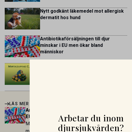
Nytt godkänt läkemedel mot allergisk
dermatit hos hund
Antibiotikaförsäljningen till djur
minskar i EU men ökar bland
människor
Mirtazapin – en växande roll inom
veterinär gastroenterologi
LÄS MER
Antibiotikaförsäljningen till djur minskar i
Arbetar du inom
EU men ökar bland människor
Medan försäljningen av antibiotika till djur i EU har
djursjukvården?
minskat med nästan en fjärdedel sedan 2018 var