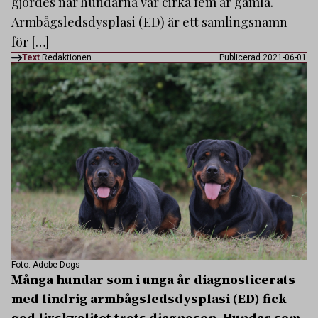
gjordes när hundarna var cirka fem år gamla.
Armbågsledsdysplasi (ED) är ett samlingsnamn
för […]
Text
Redaktionen
Publicerad 2021-06-01
Foto: Adobe Dogs
Många hundar som i unga år diagnosticerats
med lindrig armbågsledsdysplasi (ED) fick
god livskvalitet trots diagnosen. Hundar som