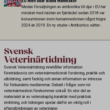
EU men ökar bland människor
djuren inför livet utomhus.
Medan försäljningen av antibiotika till djur i EU har
minskat med nästan en fjärdedel sedan 2018 var
konsumtionen inom humanmedicinen något högre
2024 än 2019. En ny studie i Antibiotics sätter
utvecklingen inom de båda sektorerna sida vid
sida och pekar på en obalans i EU:s One Health-
arbete.
Svensk Veterinärtidning innehåller information
företrädesvis om veterinärmedicinsk forskning, praktik och
utbildning, samt facklig och annan information av intresse
för förbundets medlemmar. Debatt i frågor som rör
veterinärmedicin förekommer också. En stor del av
materialet är av vetenskaplig karaktär med praktisk
inriktning, och tidningen spelar därför en viktig roll i
efterutbildningen av veterinärer.