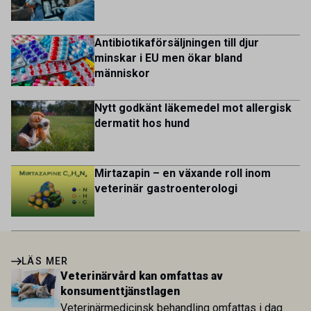
lives for patients and […]
Antibiotikaförsäljningen till djur
minskar i EU men ökar bland
människor
Nytt godkänt läkemedel mot allergisk
dermatit hos hund
Mirtazapin – en växande roll inom
veterinär gastroenterologi
LÄS MER
Veterinärvård kan omfattas av
konsumenttjänstlagen
Veterinärmedicinsk behandling omfattas i dag