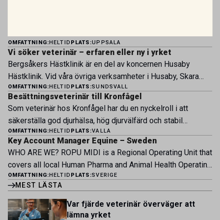
Vi söker två specialistveterinärer!
Vi befinner oss i en mycket spännande fas. Rembackens
Djursjukhus – Uppsalas ledande djursjukhus – expanderar
OMFATTNING:
HELTID
PLATS:
UPPSALA
nu sin specialistverksamhet och söker legitimerade
Vi söker veterinär – erfaren eller ny i yrket
veterinärer med specialistkompetens som vill vara med
Bergsåkers Hästklinik är en del av koncernen Husaby
och forma vårt nästa kapitel. Hos oss möter du ett
Hästklinik. Vid våra övriga verksamheter i Husaby, Skara
engagerat team, moderna faciliteter och verkliga
OMFATTNING:
HELTID
PLATS:
SUNDSVALL
och Bjertorp jobbar idag ett 60-tal medarbetare. Om kliniken
möjligheter att bedriva avancerad djursjukvård. Vad vi
Besättningsveterinär till Kronfågel
Bergsåkers Hästklinik bedriver veterinärverksamhet i en
erbjuder Särskilt meriterande: […]
Som veterinär hos Kronfågel har du en nyckelroll i att
modern klinik vid Bergsåkers travbana, Sundsvall. Vi
säkerställa god djurhälsa, hög djurvälfärd och stabil
erbjuder ett mångfasetterat utbud av undersökningar och
OMFATTNING:
HELTID
PLATS:
VALLA
produktion genom hela värdekedjan. Du arbetar nära våra
behandlingar i välutrustade lokaler. Vi har cirka 7 500
Key Account Manager Equine – Sweden
kontrakterade uppfödare och tillsammans med kollegor
patienter […]
WHO ARE WE? ROPU MIDI is a Regional Operating Unit that
inom produktion, kläckeri, slakt och kvalitet. Rollen präglas
covers all local Human Pharma and Animal Health Operating
av proaktivt arbete, kunskapsdelning och kontinuerlig
OMFATTNING:
HELTID
PLATS:
SVERIGE
Units across Belgium, Denmark, Norway, Finland, Greece,
utveckling, där du bidrar till att stärka svensk
MEST LÄSTA
Portugal, Sweden, and The Netherlands. MIDI has a
kycklingproduktion – […]
multicultural and diverse work environment. More than
Var fjärde veterinär överväger att
1.800 employees are striving to work together to improve
lämna yrket