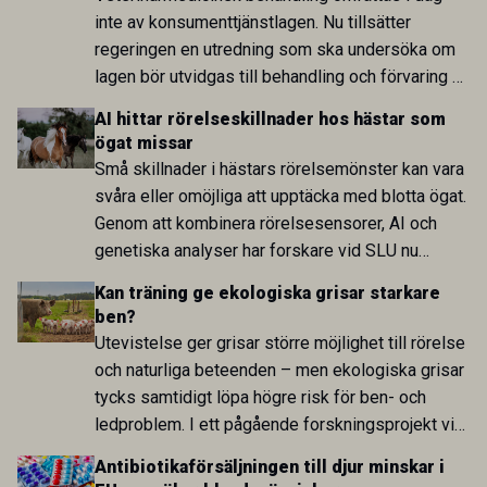
inte av konsumenttjänstlagen. Nu tillsätter
regeringen en utredning som ska undersöka om
lagen bör utvidgas till behandling och förvaring av
levande djur. Bakgrunden är bland annat stigande
AI hittar rörelseskillnader hos hästar som
kostnader och krav på ökad pristransparens inom
ögat missar
djursjukvården.
Små skillnader i hästars rörelsemönster kan vara
svåra eller omöjliga att upptäcka med blotta ögat.
Genom att kombinera rörelsesensorer, AI och
genetiska analyser har forskare vid SLU nu
identifierat både tidigare oupptäckta skillnader
Kan träning ge ekologiska grisar starkare
mellan gångarter och en genetisk region som kan
ben?
ha betydelse för hur rörelser styrs och
Utevistelse ger grisar större möjlighet till rörelse
koordineras.
och naturliga beteenden – men ekologiska grisar
tycks samtidigt löpa högre risk för ben- och
ledproblem. I ett pågående forskningsprojekt vid
SLU undersöks nu varför problemen uppstår och
Antibiotikaförsäljningen till djur minskar i
om ökad aktivitet redan som smågris kan stärka