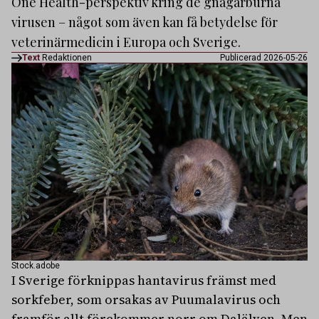
One Health-perspektiv kring de gnagarburna
virusen – något som även kan få betydelse för
veterinärmedicin i Europa och Sverige.
Text
Redaktionen
Publicerad 2026-05-26
Stock.adobe
I Sverige förknippas hantavirus främst med
sorkfeber, som orsakas av Puumalavirus och
framför allt förekommer norr om Dalälven. Men