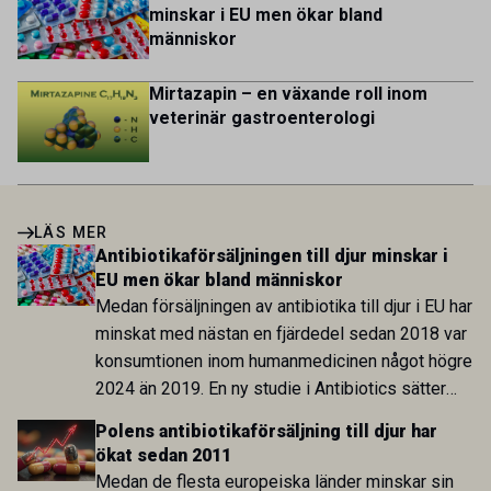
minskar i EU men ökar bland
människor
Mirtazapin – en växande roll inom
veterinär gastroenterologi
LÄS MER
Antibiotikaförsäljningen till djur minskar i
EU men ökar bland människor
Medan försäljningen av antibiotika till djur i EU har
minskat med nästan en fjärdedel sedan 2018 var
konsumtionen inom humanmedicinen något högre
2024 än 2019. En ny studie i Antibiotics sätter
utvecklingen inom de båda sektorerna sida vid
Polens antibiotikaförsäljning till djur har
sida och pekar på en obalans i EU:s One Health-
ökat sedan 2011
arbete.
Medan de flesta europeiska länder minskar sin