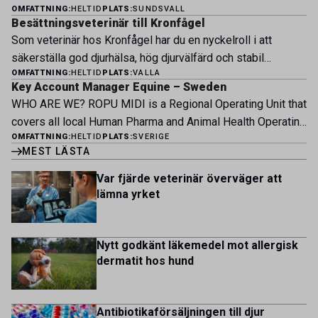
engagerat team, moderna faciliteter och verkliga
OMFATTNING:
HELTID
PLATS:
SUNDSVALL
och Bjertorp jobbar idag ett 60-tal medarbetare. Om kliniken
möjligheter att bedriva avancerad djursjukvård. Vad vi
Besättningsveterinär till Kronfågel
Bergsåkers Hästklinik bedriver veterinärverksamhet i en
erbjuder Särskilt meriterande: […]
Som veterinär hos Kronfågel har du en nyckelroll i att
modern klinik vid Bergsåkers travbana, Sundsvall. Vi
säkerställa god djurhälsa, hög djurvälfärd och stabil
erbjuder ett mångfasetterat utbud av undersökningar och
OMFATTNING:
HELTID
PLATS:
VALLA
produktion genom hela värdekedjan. Du arbetar nära våra
behandlingar i välutrustade lokaler. Vi har cirka 7 500
Key Account Manager Equine – Sweden
kontrakterade uppfödare och tillsammans med kollegor
patienter […]
WHO ARE WE? ROPU MIDI is a Regional Operating Unit that
inom produktion, kläckeri, slakt och kvalitet. Rollen präglas
covers all local Human Pharma and Animal Health Operating
av proaktivt arbete, kunskapsdelning och kontinuerlig
OMFATTNING:
HELTID
PLATS:
SVERIGE
Units across Belgium, Denmark, Norway, Finland, Greece,
utveckling, där du bidrar till att stärka svensk
MEST LÄSTA
Portugal, Sweden, and The Netherlands. MIDI has a
kycklingproduktion – […]
multicultural and diverse work environment. More than
Var fjärde veterinär överväger att
1.800 employees are striving to work together to improve
lämna yrket
lives for patients and […]
Nytt godkänt läkemedel mot allergisk
dermatit hos hund
Antibiotikaförsäljningen till djur