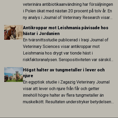
veterinära antibiotikaanvändning har försäljningen
i Polen ökat med nästan 20 procent på tolv år. En
ny analys i Journal of Veterinary Research visar
att skillnaden mot lågförbrukarländer som
Antikroppar mot Leishmania påvisade hos
Sverige är fortsatt stor.
hästar i Jordanien
En tvärsnittsstudie publicerad i Iraqi Journal of
Veterinary Sciences visar antikroppar mot
Leishmania hos drygt var tionde häst i
riskfaktoranalysen. Seropositiviteten var särskilt
hög i Zarqa och statistiskt kopplad till bland
Högst halter av tungmetaller i lever och
annat stallhållning. Resultaten visar att hästarna
njure
har exponerats för parasiten – men inte att de
En egyptisk studie i Zagazig Veterinary Journal
fungerar som reservoarer eller bidrar till
visar att lever och njure från får och getter
smittspridning.
innehöll högre halter av flera tungmetaller än
muskelkött. Resultaten understryker betydelsen
av riktad provtagning och laboratorieanalys i
kontrollen av kemiska föroreningar i livsmedel.