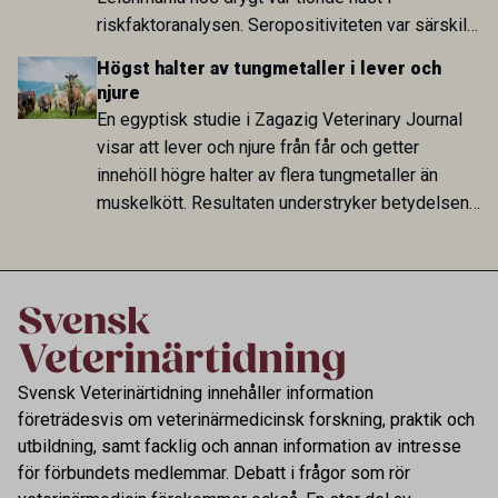
riskfaktoranalysen. Seropositiviteten var särskilt
hög i Zarqa och statistiskt kopplad till bland
Högst halter av tungmetaller i lever och
annat stallhållning. Resultaten visar att hästarna
njure
har exponerats för parasiten – men inte att de
En egyptisk studie i Zagazig Veterinary Journal
fungerar som reservoarer eller bidrar till
visar att lever och njure från får och getter
smittspridning.
innehöll högre halter av flera tungmetaller än
muskelkött. Resultaten understryker betydelsen
av riktad provtagning och laboratorieanalys i
kontrollen av kemiska föroreningar i livsmedel.
Svensk Veterinärtidning innehåller information
företrädesvis om veterinärmedicinsk forskning, praktik och
utbildning, samt facklig och annan information av intresse
för förbundets medlemmar. Debatt i frågor som rör