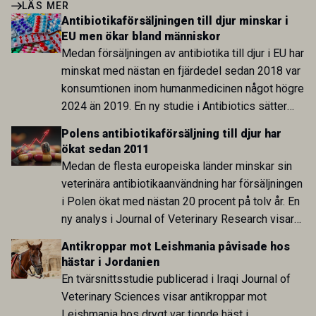
LÄS MER
Antibiotikaförsäljningen till djur minskar i
EU men ökar bland människor
Medan försäljningen av antibiotika till djur i EU har
minskat med nästan en fjärdedel sedan 2018 var
konsumtionen inom humanmedicinen något högre
2024 än 2019. En ny studie i Antibiotics sätter
utvecklingen inom de båda sektorerna sida vid
Polens antibiotikaförsäljning till djur har
sida och pekar på en obalans i EU:s One Health-
ökat sedan 2011
arbete.
Medan de flesta europeiska länder minskar sin
veterinära antibiotikaanvändning har försäljningen
i Polen ökat med nästan 20 procent på tolv år. En
ny analys i Journal of Veterinary Research visar
att skillnaden mot lågförbrukarländer som
Antikroppar mot Leishmania påvisade hos
Sverige är fortsatt stor.
hästar i Jordanien
En tvärsnittsstudie publicerad i Iraqi Journal of
Veterinary Sciences visar antikroppar mot
Leishmania hos drygt var tionde häst i