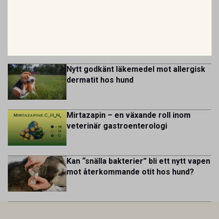
utveckling, där du bidrar till att stärka svensk
MEST LÄSTA
Portugal, Sweden, and The Netherlands. MIDI has a
kycklingproduktion – […]
multicultural and diverse work environment. More than
Var fjärde veterinär överväger att
1.800 employees are striving to work together to improve
lämna yrket
lives for patients and […]
Nytt godkänt läkemedel mot allergisk
dermatit hos hund
Mirtazapin – en växande roll inom
veterinär gastroenterologi
Kan “snälla bakterier” bli ett nytt vapen
mot återkommande otit hos hund?