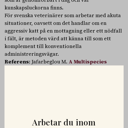
kunskapsluckorna finns.
För svenska veterinärer som arbetar med akuta
situationer, oavsett om det handlar om en
aggressiv katt på en mottagning eller ett nödfall
i fält, är metoden värd att känna till som ett
komplement till konventionella
administreringsvägar.
Referens
: Jafarbeglou M.
A Multispecies
Systematic and Critical Review of Intranasal
Administration in Veterinary Anaesthesia
and Emergency Care: Promising Evidence and
Overlooked Challenges.
Veterinary Medicine and
Science
, 2026.
PLATSANNONSER
Arbetar du inom
Vi söker två specialistveterinärer!