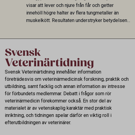
fungerar som reservoarer eller bidrar till
visar att lever och njure från får och getter
smittspridning.
innehöll högre halter av flera tungmetaller än
muskelkött. Resultaten understryker betydelsen
av riktad provtagning och laboratorieanalys i
kontrollen av kemiska föroreningar i livsmedel.
Svensk Veterinärtidning innehåller information
företrädesvis om veterinärmedicinsk forskning, praktik och
utbildning, samt facklig och annan information av intresse
för förbundets medlemmar. Debatt i frågor som rör
veterinärmedicin förekommer också. En stor del av
materialet är av vetenskaplig karaktär med praktisk
inriktning, och tidningen spelar därför en viktig roll i
efterutbildningen av veterinärer.