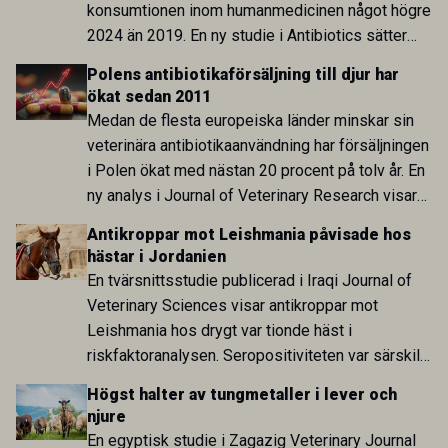
konsumtionen inom humanmedicinen något högre
2024 än 2019. En ny studie i Antibiotics sätter
utvecklingen inom de båda sektorerna sida vid
Polens antibiotikaförsäljning till djur har
sida och pekar på en obalans i EU:s One Health-
ökat sedan 2011
arbete.
Medan de flesta europeiska länder minskar sin
veterinära antibiotikaanvändning har försäljningen
i Polen ökat med nästan 20 procent på tolv år. En
ny analys i Journal of Veterinary Research visar
att skillnaden mot lågförbrukarländer som
Antikroppar mot Leishmania påvisade hos
Sverige är fortsatt stor.
hästar i Jordanien
En tvärsnittsstudie publicerad i Iraqi Journal of
Veterinary Sciences visar antikroppar mot
Leishmania hos drygt var tionde häst i
riskfaktoranalysen. Seropositiviteten var särskilt
hög i Zarqa och statistiskt kopplad till bland
Högst halter av tungmetaller i lever och
annat stallhållning. Resultaten visar att hästarna
njure
har exponerats för parasiten – men inte att de
En egyptisk studie i Zagazig Veterinary Journal