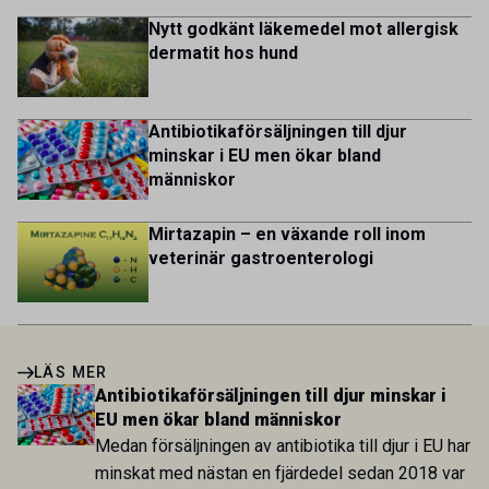
Nytt godkänt läkemedel mot allergisk
dermatit hos hund
Antibiotikaförsäljningen till djur
minskar i EU men ökar bland
människor
Mirtazapin – en växande roll inom
veterinär gastroenterologi
LÄS MER
Antibiotikaförsäljningen till djur minskar i
EU men ökar bland människor
Medan försäljningen av antibiotika till djur i EU har
minskat med nästan en fjärdedel sedan 2018 var