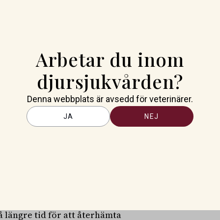
bättrats på ett anmärkningsvärt
viss det bero på den inkorsning
oriska faderskapstest infördes
Arbetar du inom
erat finns i två varianter
 travsport, och en som liknar
djursjukvården?
. När forskarna undersökte
t hästar som ärvt elitvarianten
Denna webbplats är avsedd för veterinärer.
nder hård träning än hästar
JA
NEJ
 i blodtryck mellan grupperna.
ianten” var också mer
erar bättre är troligen att de
rna då blodkärlen vidgas och
fattaren, Maria Rosengren, SLU.
 längre tid för att återhämta