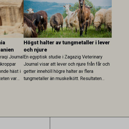
ia
Högst halter av tungmetaller i lever
danien
och njure
Iraqi Journal
En egyptisk studie i Zagazig Veterinary
ikroppar
Journal visar att lever och njure från får och
onde häst i
getter innehöll högre halter av flera
teten var
tungmetaller än muskelkött. Resultaten
skt kopplad
understryker betydelsen av riktad
sultaten
provtagning och laboratorieanalys i
 för
kontrollen av kemiska föroreningar i
gerar som
livsmedel.
tspridning.