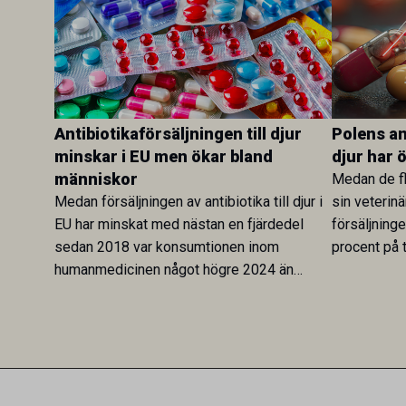
Antibiotikaförsäljningen till djur
Polens ant
minskar i EU men ökar bland
djur har 
människor
Medan de fl
Medan försäljningen av antibiotika till djur i
sin veterinä
EU har minskat med nästan en fjärdedel
försäljning
sedan 2018 var konsumtionen inom
procent på t
humanmedicinen något högre 2024 än
Veterinary 
2019. En ny studie i Antibiotics sätter
mot lågförb
utvecklingen inom de båda sektorerna sida
fortsatt stor
vid sida och pekar på en obalans i EU:s One
Health-arbete.