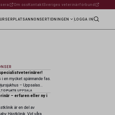
sera
Om oss
Kontakt
Sveriges veterinärförbund
URSER
PLATSANNONSER
TIDNINGEN
LOGGA IN
ONSER
specialistveterinärer!
s i en mycket spännande fas.
ursjukhus – Uppsalas
LTID
PLATS:
UPPSALA
ukhus – expanderar nu sin
inär – erfaren eller ny i
ksamhet och söker
eterinärer med
tklinik är en del av
petens som vill vara med
by Hästklinik. Vid våra