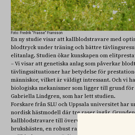
Foto: Fredrik “Frasse” Fransson
En ny studie visar att kallblodstravare med opt
blodtryck under träning och bättre tävlingsresu
elitanlag. Studien ökar kunskapen om elitprest
– Vi visar att genetiska anlag som påverkar blod
tävlingssituationer har betydelse för prestatio
människor, vilket är väldigt intressant. Och vi h
biologiska mekanismer som ligger till grund för
Gabriella Lindgren, som har lett studien.
Forskare från SLU och Uppsala universitet har 
nordisk hästmodell där tre raser ingår. Grunden
kallblodstravare till övervägande del härstam
brukshästen, en robust ras som används inom jo