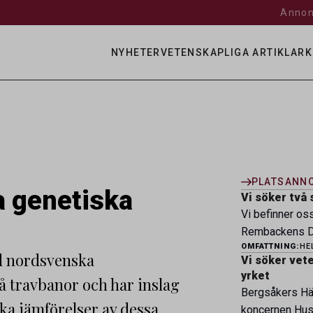
Annon
NYHETER
VETENSKAPLIGA ARTIKLAR
K
PLATSANN
a genetiska
Vi söker två 
Vi befinner os
Rembackens Dj
OMFATTNING:
HE
ledande djursj
ed nordsvenska
Vi söker veter
specialistver
yrket
å travbanor och har inslag
legitimerade v
Bergsåkers Häs
specialistkom
ka jämförelser av dessa
koncernen Husa