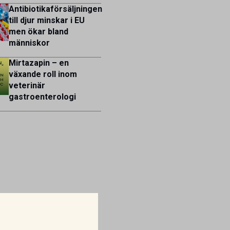
Antibiotikaförsäljningen
till djur minskar i EU
men ökar bland
människor
Mirtazapin – en
växande roll inom
veterinär
gastroenterologi