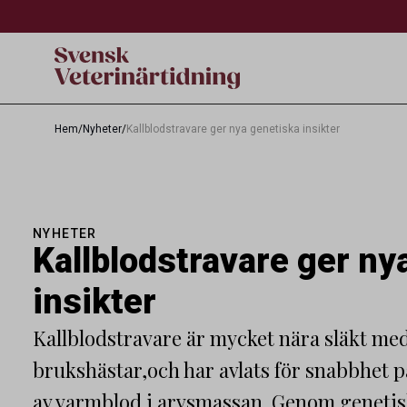
Hem
/
Nyheter
/
Kallblodstravare ger nya genetiska insikter
NYHETER
Kallblodstravare ger ny
insikter
Kallblodstravare är mycket nära släkt m
brukshästar,och har avlats för snabbhet p
av varmblod i arvsmassan. Genom genetis