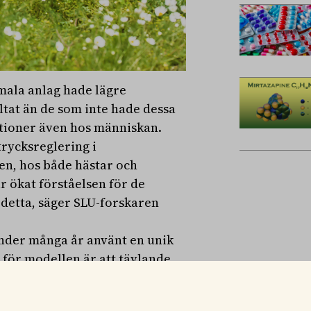
imala anlag hade lägre
ltat än de som inte hade dessa
ationer även hos människan.
trycksreglering i
nen, hos både hästar och
ar ökat förståelsen för de
 detta, säger SLU-forskaren
under många år använt en unik
 för modellen är att tävlande
mar från den nordsvenska
rd- och skogsbruk.