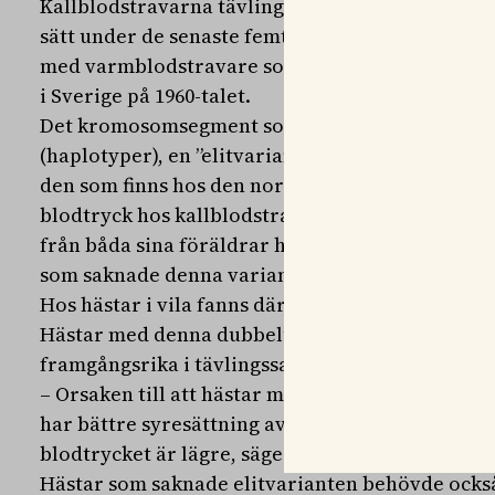
Kallblodstravarna tävlingsprestationer har för
sätt under de senaste femtio åren. Det tros till 
med varmblodstravare som skedde innan obligat
i Sverige på 1960-talet.
Det kromosomsegment som forskarna har identifi
(haplotyper), en ”elitvariant” som ger fördelar i
den som finns hos den nordsvenska brukshästen
blodtryck hos kallblodstravare visade det sig at
från båda sina föräldrar hade lägre blodtryck u
som saknade denna variant.
Hos hästar i vila fanns däremot inga skillnader
Hästar med denna dubbeluppsättning av ”elitvar
framgångsrika i tävlingssammanhang.
– Orsaken till att hästar med elitvarianten prest
har bättre syresättning av de arbetande muskle
blodtrycket är lägre, säger den andra huvudför
Hästar som saknade elitvarianten behövde också