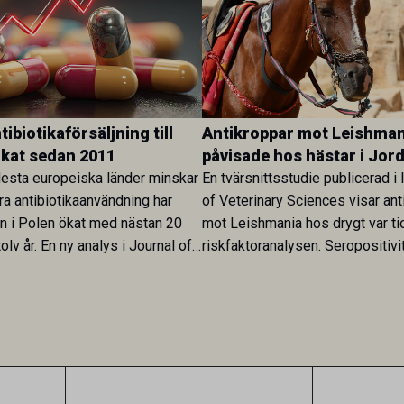
ibiotikaförsäljning till
Antikroppar mot Leishman
ökat sedan 2011
påvisade hos hästar i Jor
esta europeiska länder minskar
En tvärsnittsstudie publicerad i 
ra antibiotikaanvändning har
of Veterinary Sciences visar ant
en i Polen ökat med nästan 20
mot Leishmania hos drygt var ti
olv år. En ny analys i Journal of
riskfaktoranalysen. Seropositivi
Research visar att skillnaden
särskilt hög i Zarqa och statisti
rukarländer som Sverige är
till bland annat stallhållning. Re
.
visar att hästarna har exponerats
parasiten – men inte att de fun
reservoarer eller bidrar till smit