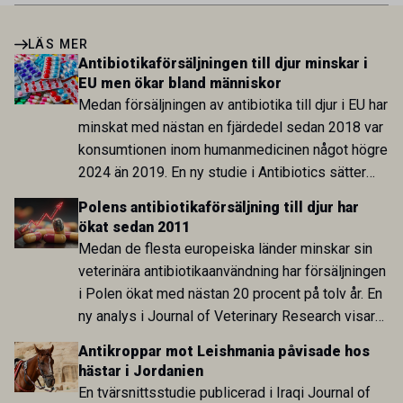
LÄS MER
Antibiotikaförsäljningen till djur minskar i
EU men ökar bland människor
Medan försäljningen av antibiotika till djur i EU har
minskat med nästan en fjärdedel sedan 2018 var
konsumtionen inom humanmedicinen något högre
2024 än 2019. En ny studie i Antibiotics sätter
utvecklingen inom de båda sektorerna sida vid
Polens antibiotikaförsäljning till djur har
sida och pekar på en obalans i EU:s One Health-
ökat sedan 2011
arbete.
Medan de flesta europeiska länder minskar sin
veterinära antibiotikaanvändning har försäljningen
i Polen ökat med nästan 20 procent på tolv år. En
ny analys i Journal of Veterinary Research visar
att skillnaden mot lågförbrukarländer som
Antikroppar mot Leishmania påvisade hos
Sverige är fortsatt stor.
hästar i Jordanien
En tvärsnittsstudie publicerad i Iraqi Journal of