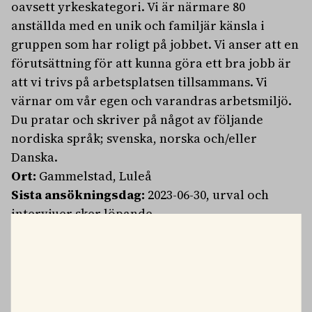
oavsett yrkeskategori. Vi är närmare 80
anställda med en unik och familjär känsla i
gruppen som har roligt på jobbet. Vi anser att en
förutsättning för att kunna göra ett bra jobb är
att vi trivs på arbetsplatsen tillsammans. Vi
värnar om vår egen och varandras arbetsmiljö.
Du pratar och skriver på något av följande
nordiska språk; svenska, norska och/eller
Danska.
Ort:
Gammelstad, Luleå
Sista ansökningsdag:
2023-06-30, urval och
intervjuer sker löpande.
För information:
Har du frågor om tjänsten
eller om vårt djursjukhus är du varmt
välkommen att kontakta djursjukhuschef Louise
Tardén på telefon 070-447 01 39 alternativt via e-
post
louise.tarden@evidensia.se