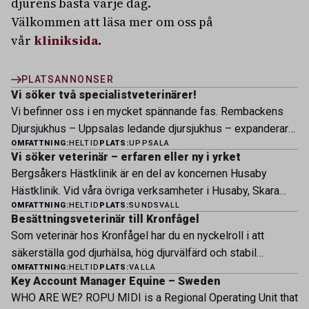
djurens bästa varje dag.
Välkommen att läsa mer om oss på
vår
kliniksida
.
PLATSANNONSER
Vi söker två specialistveterinärer!
Vi befinner oss i en mycket spännande fas. Rembackens
Djursjukhus – Uppsalas ledande djursjukhus – expanderar
OMFATTNING:
HELTID
PLATS:
UPPSALA
nu sin specialistverksamhet och söker legitimerade
Vi söker veterinär – erfaren eller ny i yrket
veterinärer med specialistkompetens som vill vara med
Bergsåkers Hästklinik är en del av koncernen Husaby
och forma vårt nästa kapitel. Hos oss möter du ett
Hästklinik. Vid våra övriga verksamheter i Husaby, Skara
engagerat team, moderna faciliteter och verkliga
OMFATTNING:
HELTID
PLATS:
SUNDSVALL
och Bjertorp jobbar idag ett 60-tal medarbetare. Om kliniken
möjligheter att bedriva avancerad djursjukvård. Vad vi
Besättningsveterinär till Kronfågel
Bergsåkers Hästklinik bedriver veterinärverksamhet i en
erbjuder Särskilt meriterande: […]
Som veterinär hos Kronfågel har du en nyckelroll i att
modern klinik vid Bergsåkers travbana, Sundsvall. Vi
säkerställa god djurhälsa, hög djurvälfärd och stabil
erbjuder ett mångfasetterat utbud av undersökningar och
OMFATTNING:
HELTID
PLATS:
VALLA
produktion genom hela värdekedjan. Du arbetar nära våra
behandlingar i välutrustade lokaler. Vi har cirka 7 500
Key Account Manager Equine – Sweden
kontrakterade uppfödare och tillsammans med kollegor
patienter […]
WHO ARE WE? ROPU MIDI is a Regional Operating Unit that
inom produktion, kläckeri, slakt och kvalitet. Rollen präglas