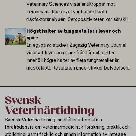
Veterinary Sciences visar antikroppar mot
Leishmania hos drygt var tionde häst i
riskfaktoranalysen. Seropositiviteten var särskilt
hög i Zarqa och statistiskt kopplad till bland
Högst halter av tungmetaller i lever och
annat stallhållning. Resultaten visar att hästarna
njure
har exponerats för parasiten – men inte att de
En egyptisk studie i Zagazig Veterinary Journal
fungerar som reservoarer eller bidrar till
visar att lever och njure från får och getter
smittspridning.
innehöll högre halter av flera tungmetaller än
muskelkött. Resultaten understryker betydelsen
av riktad provtagning och laboratorieanalys i
kontrollen av kemiska föroreningar i livsmedel.
Svensk Veterinärtidning innehåller information
företrädesvis om veterinärmedicinsk forskning, praktik och
utbildning, samt facklig och annan information av intresse