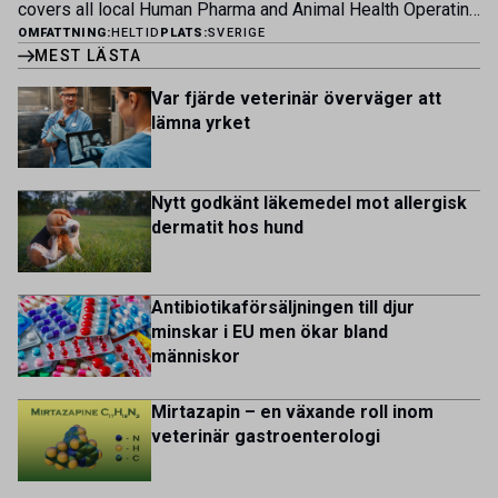
covers all local Human Pharma and Animal Health Operating
av proaktivt arbete, kunskapsdelning och kontinuerlig
OMFATTNING:
HELTID
PLATS:
SVERIGE
Units across Belgium, Denmark, Norway, Finland, Greece,
utveckling, där du bidrar till att stärka svensk
MEST LÄSTA
Portugal, Sweden, and The Netherlands. MIDI has a
kycklingproduktion – […]
multicultural and diverse work environment. More than
Var fjärde veterinär överväger att
1.800 employees are striving to work together to improve
lämna yrket
lives for patients and […]
Nytt godkänt läkemedel mot allergisk
dermatit hos hund
Antibiotikaförsäljningen till djur
minskar i EU men ökar bland
människor
Mirtazapin – en växande roll inom
veterinär gastroenterologi