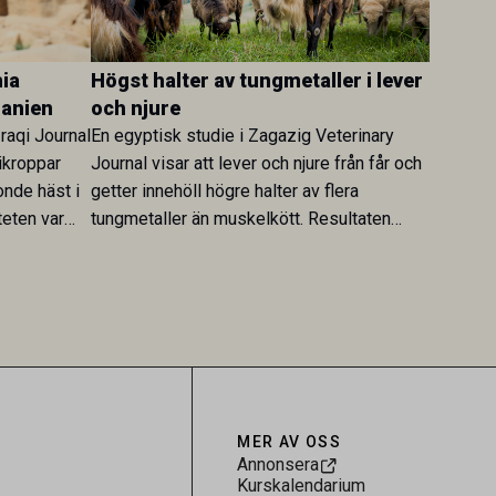
ia
Högst halter av tungmetaller i lever
danien
och njure
Iraqi Journal
En egyptisk studie i Zagazig Veterinary
ikroppar
Journal visar att lever och njure från får och
onde häst i
getter innehöll högre halter av flera
teten var
tungmetaller än muskelkött. Resultaten
skt kopplad
understryker betydelsen av riktad
sultaten
provtagning och laboratorieanalys i
 för
kontrollen av kemiska föroreningar i
gerar som
livsmedel.
tspridning.
MER AV OSS
Annonsera
Kurskalendarium