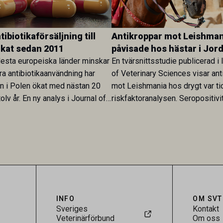
ibiotikaförsäljning till
Antikroppar mot Leishman
ökat sedan 2011
påvisade hos hästar i Jor
esta europeiska länder minskar
En tvärsnittsstudie publicerad i 
ra antibiotikaanvändning har
of Veterinary Sciences visar ant
en i Polen ökat med nästan 20
mot Leishmania hos drygt var ti
olv år. En ny analys i Journal of
riskfaktoranalysen. Seropositivi
Research visar att skillnaden
särskilt hög i Zarqa och statisti
rukarländer som Sverige är
till bland annat stallhållning. Re
.
visar att hästarna har exponerats
parasiten – men inte att de fun
reservoarer eller bidrar till smit
INFO
OM SVT
Sveriges
Kontakt
Veterinärförbund
Om oss