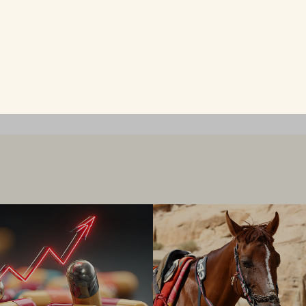
gar etcetera
här
Thilsted, Monika Stridsman,
ne Andersson, Gunnar Rundgren,