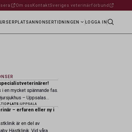
sera
Om oss
Kontakt
Sveriges veterinärförbund
URSER
PLATSANNONSER
TIDNINGEN
LOGGA IN
ONSER
specialistveterinärer!
s i en mycket spännande fas.
ursjukhus – Uppsalas
LTID
PLATS:
UPPSALA
ukhus – expanderar nu sin
inär – erfaren eller ny i
ksamhet och söker
eterinärer med
tklinik är en del av
petens som vill vara med
by Hästklinik. Vid våra