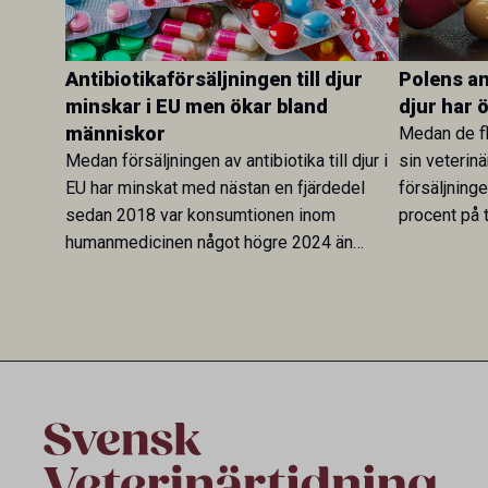
Antibiotikaförsäljningen till djur
Polens ant
minskar i EU men ökar bland
djur har 
människor
Medan de fl
Medan försäljningen av antibiotika till djur i
sin veterinä
EU har minskat med nästan en fjärdedel
försäljning
sedan 2018 var konsumtionen inom
procent på t
humanmedicinen något högre 2024 än
Veterinary 
2019. En ny studie i Antibiotics sätter
mot lågförb
utvecklingen inom de båda sektorerna sida
fortsatt stor
vid sida och pekar på en obalans i EU:s One
Health-arbete.