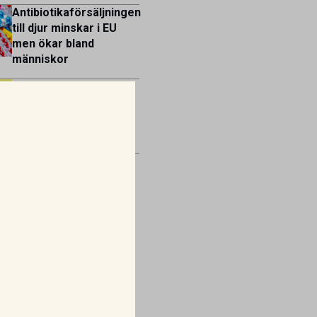
Antibiotikaförsäljningen
till djur minskar i EU
men ökar bland
människor
Mirtazapin – en
växande roll inom
veterinär
gastroenterologi