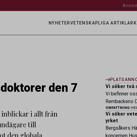
Annon
NYHETER
VETENSKAPLIGA ARTIKLAR
K
PLATSANN
doktorer den 7
Vi söker två 
Vi befinner os
Rembackens Dj
OMFATTNING:
HE
ledande djursj
nblickar i allt från
Vi söker veter
specialistver
yrket
ndägare till
legitimerade v
Bergsåkers Häs
specialistkom
mot den globala
koncernen Husa