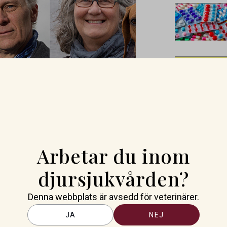
ckar i allt från
gare till växtsjukdomar som
delsförsörjningen.
are och en av Sveriges mest
 direktsänds även via webben
Arbetar du inom
s campus i Uppsala. Programmet
 Föreläsningarna är
djursjukvården?
lmänheten. Tre av
ska.
Denna webbplats är avsedd för veterinärer.
JA
NEJ