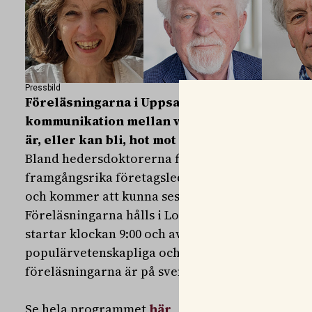
Pressbild
Föreläsningarna i Uppsala ger spännande inbli
kommunikation mellan veterinärer och hundä
är, eller kan bli, hot mot den globala livsme
Bland hedersdoktorerna finns en av Kravs grund
framgångsrika företagsledare. Föreläsningarna
och kommer att kunna ses i efterhand.
Föreläsningarna hålls i Loftets hörsal, på SLU:
startar klockan 9:00 och avslutas klockan 15:00.
populärvetenskapliga och är även öppna för al
föreläsningarna är på svenska och fem på engel
Se hela programmet
här