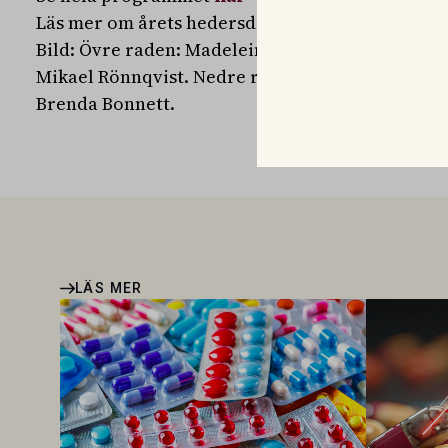
Läs mer om årets hedersdoktorer, webbsändnin
Bild: Övre raden: Madeleine Fogde, Shakuntala 
Mikael Rönnqvist. Nedre raden: Sarah Gurr, Ru
Brenda Bonnett.
LÄS MER