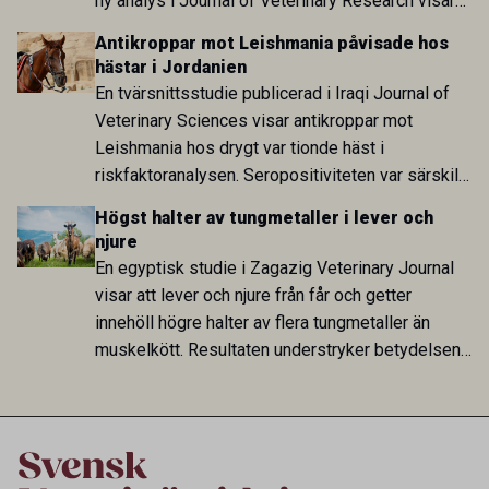
ny analys i Journal of Veterinary Research visar
att skillnaden mot lågförbrukarländer som
Antikroppar mot Leishmania påvisade hos
Sverige är fortsatt stor.
hästar i Jordanien
En tvärsnittsstudie publicerad i Iraqi Journal of
Veterinary Sciences visar antikroppar mot
Leishmania hos drygt var tionde häst i
riskfaktoranalysen. Seropositiviteten var särskilt
hög i Zarqa och statistiskt kopplad till bland
Högst halter av tungmetaller i lever och
annat stallhållning. Resultaten visar att hästarna
njure
har exponerats för parasiten – men inte att de
En egyptisk studie i Zagazig Veterinary Journal
fungerar som reservoarer eller bidrar till
visar att lever och njure från får och getter
smittspridning.
innehöll högre halter av flera tungmetaller än
muskelkött. Resultaten understryker betydelsen
av riktad provtagning och laboratorieanalys i
kontrollen av kemiska föroreningar i livsmedel.