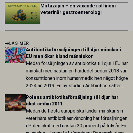
Mirtazapin – en växande roll inom
veterinär gastroenterologi
LÄS MER
Antibiotikaförsäljningen till djur minskar i
EU men ökar bland människor
Medan försäljningen av antibiotika till djur i EU har
minskat med nästan en fjärdedel sedan 2018 var
konsumtionen inom humanmedicinen något högre
2024 än 2019. En ny studie i Antibiotics sätter
utvecklingen inom de båda sektorerna sida vid
Polens antibiotikaförsäljning till djur har
sida och pekar på en obalans i EU:s One Health-
ökat sedan 2011
arbete.
Medan de flesta europeiska länder minskar sin
veterinära antibiotikaanvändning har försäljningen
i Polen ökat med nästan 20 procent på tolv år. En