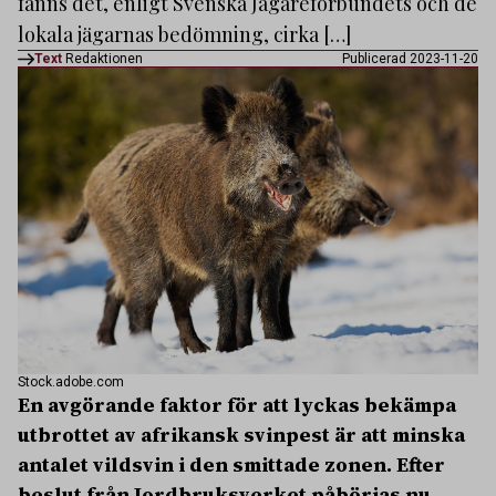
fanns det, enligt Svenska Jägareförbundets och de
lokala jägarnas bedömning, cirka […]
Text
Redaktionen
Publicerad 2023-11-20
Stock.adobe.com
En avgörande faktor för att lyckas bekämpa
utbrottet av afrikansk svinpest är att minska
antalet vildsvin i den smittade zonen. Efter
beslut från Jordbruksverket påbörjas nu