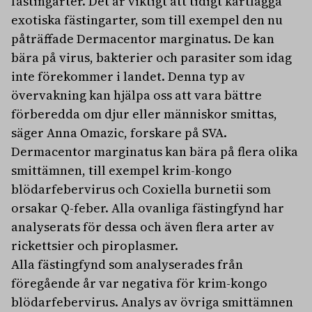
fästingarter. Det är viktigt att tidigt kartlägga
exotiska fästingarter, som till exempel den nu
påträffade Dermacentor marginatus. De kan
bära på virus, bakterier och parasiter som idag
inte förekommer i landet. Denna typ av
övervakning kan hjälpa oss att vara bättre
förberedda om djur eller människor smittas,
säger Anna Omazic, forskare på SVA.
Dermacentor marginatus kan bära på flera olika
smittämnen, till exempel krim-kongo
blödarfebervirus och Coxiella burnetii som
orsakar Q-feber. Alla ovanliga fästingfynd har
analyserats för dessa och även flera arter av
rickettsier och piroplasmer.
Alla fästingfynd som analyserades från
föregående år var negativa för krim-kongo
blödarfebervirus. Analys av övriga smittämnen