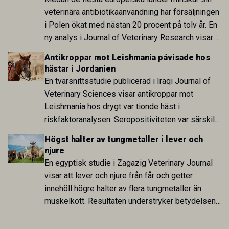
veterinära antibiotikaanvändning har försäljningen
i Polen ökat med nästan 20 procent på tolv år. En
ny analys i Journal of Veterinary Research visar
att skillnaden mot lågförbrukarländer som
Antikroppar mot Leishmania påvisade hos
Sverige är fortsatt stor.
hästar i Jordanien
En tvärsnittsstudie publicerad i Iraqi Journal of
Veterinary Sciences visar antikroppar mot
Leishmania hos drygt var tionde häst i
riskfaktoranalysen. Seropositiviteten var särskilt
hög i Zarqa och statistiskt kopplad till bland
Högst halter av tungmetaller i lever och
annat stallhållning. Resultaten visar att hästarna
njure
har exponerats för parasiten – men inte att de
En egyptisk studie i Zagazig Veterinary Journal
fungerar som reservoarer eller bidrar till
visar att lever och njure från får och getter
smittspridning.
innehöll högre halter av flera tungmetaller än
muskelkött. Resultaten understryker betydelsen
av riktad provtagning och laboratorieanalys i
kontrollen av kemiska föroreningar i livsmedel.