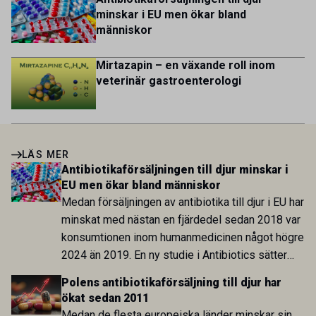
minskar i EU men ökar bland
människor
Mirtazapin – en växande roll inom
veterinär gastroenterologi
LÄS MER
Antibiotikaförsäljningen till djur minskar i
EU men ökar bland människor
Medan försäljningen av antibiotika till djur i EU har
minskat med nästan en fjärdedel sedan 2018 var
konsumtionen inom humanmedicinen något högre
2024 än 2019. En ny studie i Antibiotics sätter
utvecklingen inom de båda sektorerna sida vid
Polens antibiotikaförsäljning till djur har
sida och pekar på en obalans i EU:s One Health-
ökat sedan 2011
arbete.
Medan de flesta europeiska länder minskar sin