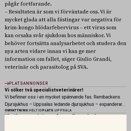
pågår fortfarande.
– Resultaten är som vi förväntade oss. Vi är
mycket glada att alla fästingar var negativa för
krim-kongo blödarfebervirus – ett virus som
kan orsaka svår sjukdom hos människor. Vi
behöver fortsätta analysarbetet och studera den
nya arten vidare innan vi kan ge mer
information om fallet, säger Giulio Grandi,
veterinär och parasitolog på SVA.
PLATSANNONSER
Vi söker två specialistveterinärer!
Vi befinner oss i en mycket spännande fas. Rembackens
Djursjukhus – Uppsalas ledande djursjukhus – expanderar
OMFATTNING:
HELTID
PLATS:
UPPSALA
nu sin specialistverksamhet och söker legitimerade
Vi söker veterinär – erfaren eller ny i yrket
veterinärer med specialistkompetens som vill vara med
Bergsåkers Hästklinik är en del av koncernen Husaby
och forma vårt nästa kapitel. Hos oss möter du ett
Hästklinik. Vid våra övriga verksamheter i Husaby, Skara