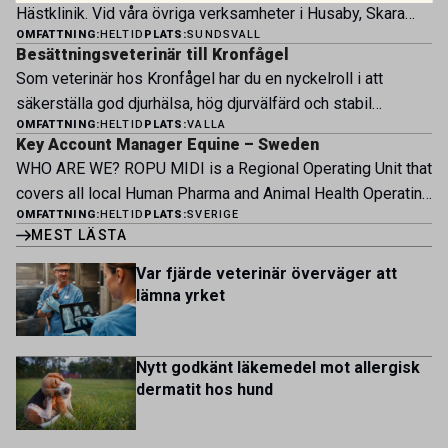
Hästklinik. Vid våra övriga verksamheter i Husaby, Skara
engagerat team, moderna faciliteter och verkliga
OMFATTNING:
HELTID
PLATS:
SUNDSVALL
och Bjertorp jobbar idag ett 60-tal medarbetare. Om kliniken
möjligheter att bedriva avancerad djursjukvård. Vad vi
Besättningsveterinär till Kronfågel
Bergsåkers Hästklinik bedriver veterinärverksamhet i en
erbjuder Särskilt meriterande: […]
Som veterinär hos Kronfågel har du en nyckelroll i att
modern klinik vid Bergsåkers travbana, Sundsvall. Vi
säkerställa god djurhälsa, hög djurvälfärd och stabil
erbjuder ett mångfasetterat utbud av undersökningar och
OMFATTNING:
HELTID
PLATS:
VALLA
produktion genom hela värdekedjan. Du arbetar nära våra
behandlingar i välutrustade lokaler. Vi har cirka 7 500
Key Account Manager Equine – Sweden
kontrakterade uppfödare och tillsammans med kollegor
patienter […]
WHO ARE WE? ROPU MIDI is a Regional Operating Unit that
inom produktion, kläckeri, slakt och kvalitet. Rollen präglas
covers all local Human Pharma and Animal Health Operating
av proaktivt arbete, kunskapsdelning och kontinuerlig
OMFATTNING:
HELTID
PLATS:
SVERIGE
Units across Belgium, Denmark, Norway, Finland, Greece,
utveckling, där du bidrar till att stärka svensk
MEST LÄSTA
Portugal, Sweden, and The Netherlands. MIDI has a
kycklingproduktion – […]
multicultural and diverse work environment. More than
Var fjärde veterinär överväger att
1.800 employees are striving to work together to improve
lämna yrket
lives for patients and […]
Nytt godkänt läkemedel mot allergisk
dermatit hos hund