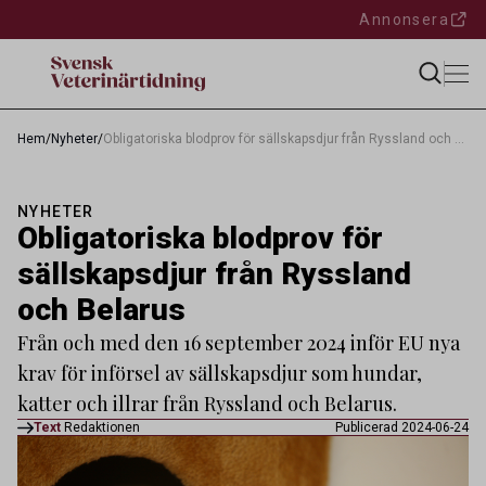
Annonsera
Hem
/
Nyheter
/
Obligatoriska blodprov för sällskapsdjur från Ryssland och Belarus
NYHETER
Obligatoriska blodprov för
sällskapsdjur från Ryssland
och Belarus
Från och med den 16 september 2024 inför EU nya
krav för införsel av sällskapsdjur som hundar,
katter och illrar från Ryssland och Belarus.
Text
Redaktionen
Publicerad 2024-06-24