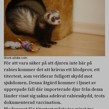
Stock.adobe.com
För att vara säker på att djuren inte bär på
rabies kommer det att krävas ett blodprov, ett
titertest, som verifierar fullgott skydd mot
sjukdomen. Denna åtgärd kommer i ljuset av
upprepade fall där importerade djur från dessa
länder visat sig sakna adekvat rabiesskydd, trots
dokumenterad vaccination.
Blodprovet för titertest måste tas minst tre