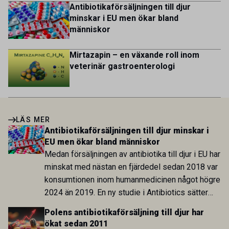
Antibiotikaförsäljningen till djur
minskar i EU men ökar bland
människor
Mirtazapin – en växande roll inom
veterinär gastroenterologi
LÄS MER
Antibiotikaförsäljningen till djur minskar i
EU men ökar bland människor
Medan försäljningen av antibiotika till djur i EU har
minskat med nästan en fjärdedel sedan 2018 var
konsumtionen inom humanmedicinen något högre
2024 än 2019. En ny studie i Antibiotics sätter
utvecklingen inom de båda sektorerna sida vid
Polens antibiotikaförsäljning till djur har
sida och pekar på en obalans i EU:s One Health-
ökat sedan 2011