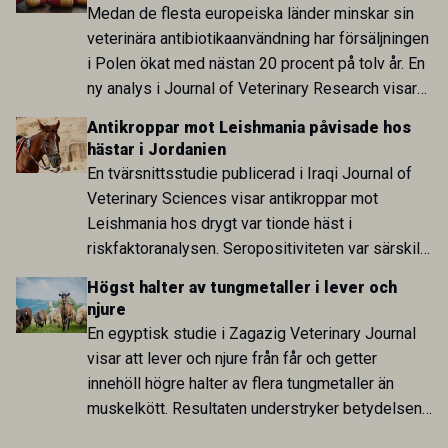
arbete.
Medan de flesta europeiska länder minskar sin
veterinära antibiotikaanvändning har försäljningen
i Polen ökat med nästan 20 procent på tolv år. En
ny analys i Journal of Veterinary Research visar
att skillnaden mot lågförbrukarländer som
Antikroppar mot Leishmania påvisade hos
Sverige är fortsatt stor.
hästar i Jordanien
En tvärsnittsstudie publicerad i Iraqi Journal of
Veterinary Sciences visar antikroppar mot
Leishmania hos drygt var tionde häst i
riskfaktoranalysen. Seropositiviteten var särskilt
hög i Zarqa och statistiskt kopplad till bland
Högst halter av tungmetaller i lever och
annat stallhållning. Resultaten visar att hästarna
njure
har exponerats för parasiten – men inte att de
En egyptisk studie i Zagazig Veterinary Journal
fungerar som reservoarer eller bidrar till
visar att lever och njure från får och getter
smittspridning.
innehöll högre halter av flera tungmetaller än
muskelkött. Resultaten understryker betydelsen
av riktad provtagning och laboratorieanalys i