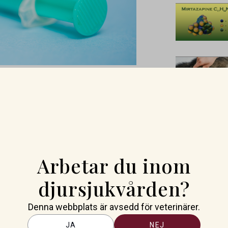
ntibiotikaresistens har
nien, USA och Japan gått
 av penicillin för
kommenderas ofta som
iotikaresistens. I den
Arbetar du inom
ata från olika
som används globalt.
djursjukvården?
blodprover tagna från 40 olika
 matematiska och statistiska
Denna webbplats är avsedd för veterinärer.
 behandlingseffekt för olika
JA
NEJ