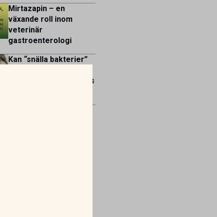
Mirtazapin – en
växande roll inom
veterinär
gastroenterologi
Kan “snälla bakterier”
bli ett nytt vapen mot
återkommande otit hos
hund?