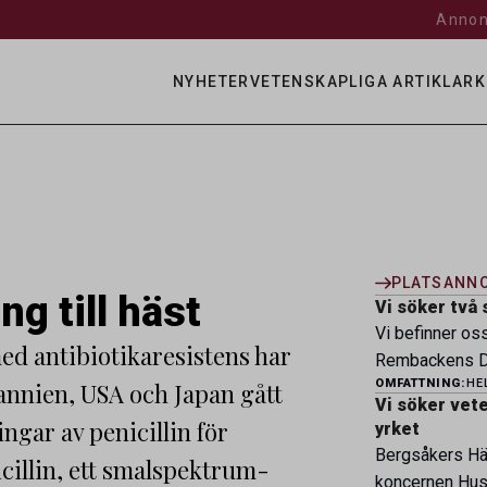
Annon
NYHETER
VETENSKAPLIGA ARTIKLAR
K
PLATSANN
ng till häst
Vi söker två 
Vi befinner os
ed antibiotikaresistens har
Rembackens Dj
OMFATTNING:
HE
tannien, USA och Japan gått
ledande djursj
Vi söker veter
specialistver
gar av penicillin för
yrket
legitimerade v
Bergsåkers Häs
icillin, ett smalspektrum-
specialistkom
koncernen Husa