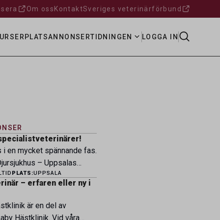
sera
Om oss
Kontakt
Sveriges veterinärförbund
URSER
PLATSANNONSER
TIDNINGEN
LOGGA IN
ONSER
specialistveterinärer!
s i en mycket spännande fas.
ursjukhus – Uppsalas
LTID
PLATS:
UPPSALA
ukhus – expanderar nu sin
inär – erfaren eller ny i
ksamhet och söker
eterinärer med
tklinik är en del av
petens som vill vara med
by Hästklinik. Vid våra