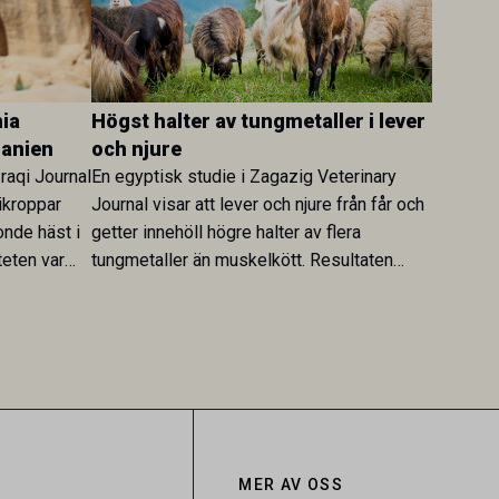
ia
Högst halter av tungmetaller i lever
danien
och njure
Iraqi Journal
En egyptisk studie i Zagazig Veterinary
ikroppar
Journal visar att lever och njure från får och
onde häst i
getter innehöll högre halter av flera
teten var
tungmetaller än muskelkött. Resultaten
skt kopplad
understryker betydelsen av riktad
sultaten
provtagning och laboratorieanalys i
 för
kontrollen av kemiska föroreningar i
gerar som
livsmedel.
tspridning.
MER AV OSS