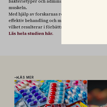
bakterietyper och administrationsmetoder, anting
muskeln.
Med hjälp av forskarnas rekommendationer för
effektiv behandling och minska risken för utveck
vilket resulterar i förbättrad hästvälfärd och hä
Läs hela studien här.
LÄS MER