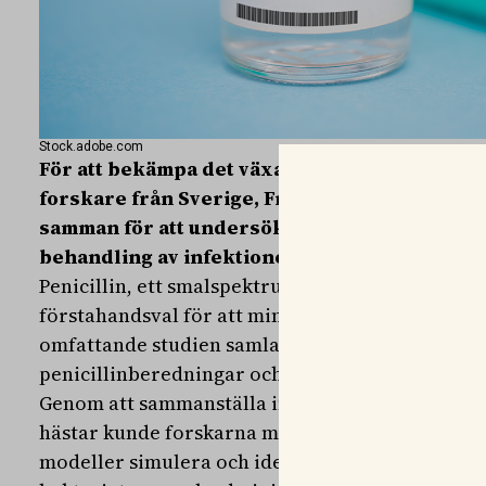
Stock.adobe.com
För att bekämpa det växande problemet med a
forskare från Sverige, Frankrike, Storbritan
samman för att undersöka lämpliga doseringar
behandling av infektioner hos hästar.
Penicillin, ett smalspektrum-antibiotikum, re
förstahandsval för att minimera risken för antib
omfattande studien samlades och analyserades d
penicillinberedningar och behandlingsregimer 
Genom att sammanställa information från 1 022 
hästar kunde forskarna med hjälp av avancerade
modeller simulera och identifiera bästa dos och