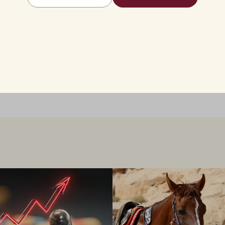
en direkt i blodet eller i
 dosering kan man uppnå både
ling av antibiotikaresistens,
lsotillstånd.