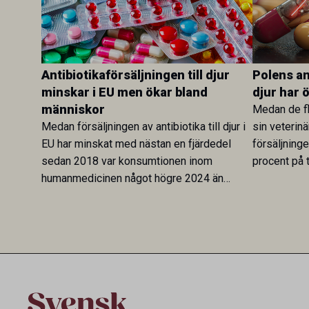
Antibiotikaförsäljningen till djur
Polens ant
minskar i EU men ökar bland
djur har 
människor
Medan de fl
Medan försäljningen av antibiotika till djur i
sin veterinä
EU har minskat med nästan en fjärdedel
försäljning
sedan 2018 var konsumtionen inom
procent på t
humanmedicinen något högre 2024 än
Veterinary 
2019. En ny studie i Antibiotics sätter
mot lågförb
utvecklingen inom de båda sektorerna sida
fortsatt stor
vid sida och pekar på en obalans i EU:s One
Health-arbete.