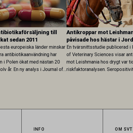
ibiotikaförsäljning till
Antikroppar mot Leishman
ökat sedan 2011
påvisade hos hästar i Jor
esta europeiska länder minskar
En tvärsnittsstudie publicerad i 
ra antibiotikaanvändning har
of Veterinary Sciences visar ant
en i Polen ökat med nästan 20
mot Leishmania hos drygt var ti
olv år. En ny analys i Journal of
riskfaktoranalysen. Seropositivi
Research visar att skillnaden
särskilt hög i Zarqa och statisti
rukarländer som Sverige är
till bland annat stallhållning. Re
.
visar att hästarna har exponerats
parasiten – men inte att de fun
reservoarer eller bidrar till smit
INFO
OM SVT