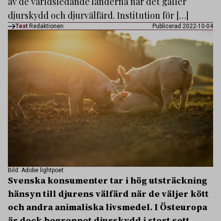
av de världsledande länderna när det gäller
djurskydd och djurvälfärd. Institution för […]
Text
Redaktionen
Publicerad 2022-10-04
Bild: Adobe lightpoet
Svenska konsumenter tar i hög utsträckning
hänsyn till djurens välfärd när de väljer kött
och andra animaliska livsmedel. I Östeuropa
är dock begreppet djurskydd i stort sett