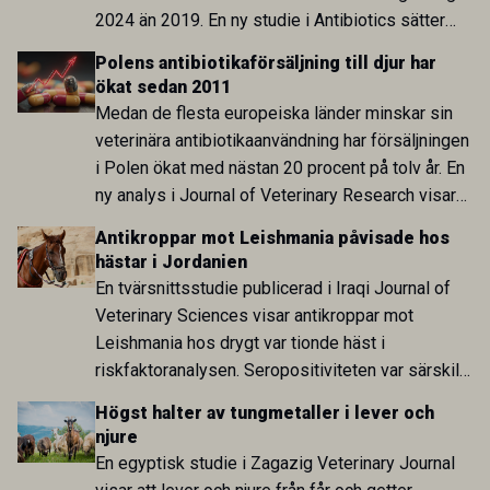
2024 än 2019. En ny studie i Antibiotics sätter
utvecklingen inom de båda sektorerna sida vid
Polens antibiotikaförsäljning till djur har
sida och pekar på en obalans i EU:s One Health-
ökat sedan 2011
arbete.
Medan de flesta europeiska länder minskar sin
veterinära antibiotikaanvändning har försäljningen
i Polen ökat med nästan 20 procent på tolv år. En
ny analys i Journal of Veterinary Research visar
att skillnaden mot lågförbrukarländer som
Antikroppar mot Leishmania påvisade hos
Sverige är fortsatt stor.
hästar i Jordanien
En tvärsnittsstudie publicerad i Iraqi Journal of
Veterinary Sciences visar antikroppar mot
Leishmania hos drygt var tionde häst i
riskfaktoranalysen. Seropositiviteten var särskilt
hög i Zarqa och statistiskt kopplad till bland
Högst halter av tungmetaller i lever och
annat stallhållning. Resultaten visar att hästarna
njure
har exponerats för parasiten – men inte att de
En egyptisk studie i Zagazig Veterinary Journal
fungerar som reservoarer eller bidrar till