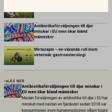
Nytt godkänt läkemedel mot allergisk
dermatit hos hund
Antibiotikaförsäljningen till djur
minskar i EU men ökar bland
människor
Mirtazapin – en växande roll inom
veterinär gastroenterologi
LÄS MER
Antibiotikaförsäljningen till djur minskar i
EU men ökar bland människor
Medan försäljningen av antibiotika till djur i EU har
minskat med nästan en fjärdedel sedan 2018 var
konsumtionen inom humanmedicinen något högre