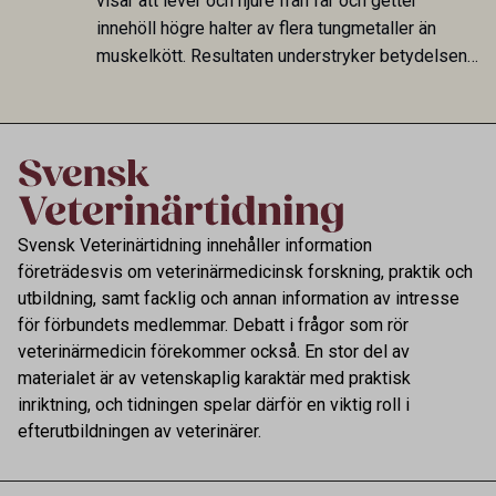
visar att lever och njure från får och getter
smittspridning.
innehöll högre halter av flera tungmetaller än
muskelkött. Resultaten understryker betydelsen
av riktad provtagning och laboratorieanalys i
kontrollen av kemiska föroreningar i livsmedel.
Svensk Veterinärtidning innehåller information
företrädesvis om veterinärmedicinsk forskning, praktik och
utbildning, samt facklig och annan information av intresse
för förbundets medlemmar. Debatt i frågor som rör
veterinärmedicin förekommer också. En stor del av
materialet är av vetenskaplig karaktär med praktisk
inriktning, och tidningen spelar därför en viktig roll i
efterutbildningen av veterinärer.