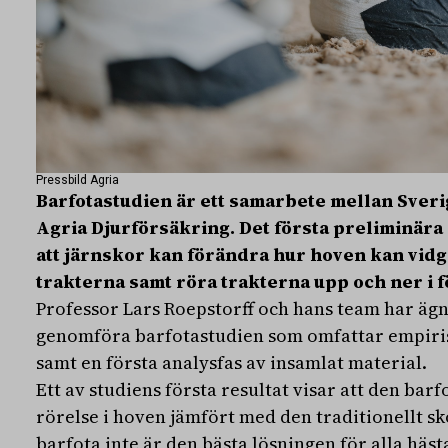
Pressbild Agria
Barfotastudien är ett samarbete mellan Sveri
Agria Djurförsäkring. Det första preliminära 
att järnskor kan förändra hur hoven kan vidg
trakterna samt röra trakterna upp och ner i f
Professor Lars Roepstorff och hans team har ägna
genomföra barfotastudien som omfattar empirisk
samt en första analysfas av insamlat material.
Ett av studiens första resultat visar att den bar
rörelse i hoven jämfört med den traditionellt s
barfota inte är den bästa lösningen för alla hästa