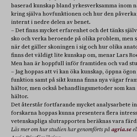
baserad kunskap bland yrkesverksamma inom när
kring själva hovfunktionen och hur den påverka
internt i nedre delen av benet.
– Det finns mycket erfarenhet och det tänks själ
sko och verka beroende på olika problem, men 
när det gäller skoningen i sig och hur olika ana
finns det väldigt lite kunskap om, menar Lars Ro
Men han är hoppfull inför framtiden och vad stu
– Jag hoppas att vi kan öka kunskap, öppna ög
funktion samt på sikt kunna finna nya vägar fram
hältor, men också behandlingsmetoder som kan 
hältor.
Det återstår fortfarande mycket analysarbete i
forskarna hoppas kunna presentera flera intres
vetenskapliga slutrapporten beräknas vara färdig
Läs mer om hur studien har genomförts på
agria.se
el