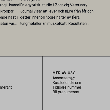
Iraqi Journal
En egyptisk studie i Zagazig Veterinary
ikroppar
Journal visar att lever och njure från får och
onde häst i
getter innehöll högre halter av flera
teten var
tungmetaller än muskelkött. Resultaten
skt kopplad
understryker betydelsen av riktad
sultaten
provtagning och laboratorieanalys i
 för
kontrollen av kemiska föroreningar i
gerar som
livsmedel.
tspridning.
MER AV OSS
Annonsera
Kurskalendarium
umerant
Tidigare nummer
Bli prenumerant