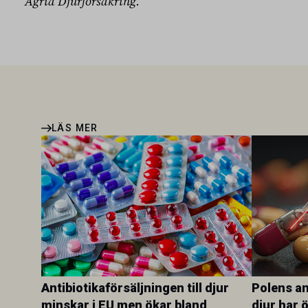
Agria Djurförsäkring.
LÄS MER
Antibiotikaförsäljningen till djur
Polens ant
minskar i EU men ökar bland
djur har 