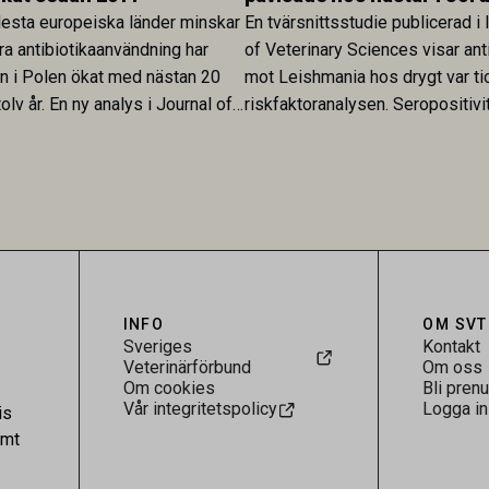
esta europeiska länder minskar
En tvärsnittsstudie publicerad i 
ra antibiotikaanvändning har
of Veterinary Sciences visar ant
en i Polen ökat med nästan 20
mot Leishmania hos drygt var ti
olv år. En ny analys i Journal of
riskfaktoranalysen. Seropositivi
Research visar att skillnaden
särskilt hög i Zarqa och statisti
rukarländer som Sverige är
till bland annat stallhållning. Re
.
visar att hästarna har exponerats
parasiten – men inte att de fun
reservoarer eller bidrar till smit
INFO
OM SVT
Sveriges
Kontakt
Veterinärförbund
Om oss
Om cookies
Bli pren
Vår integritetspolicy
Logga in
is
amt