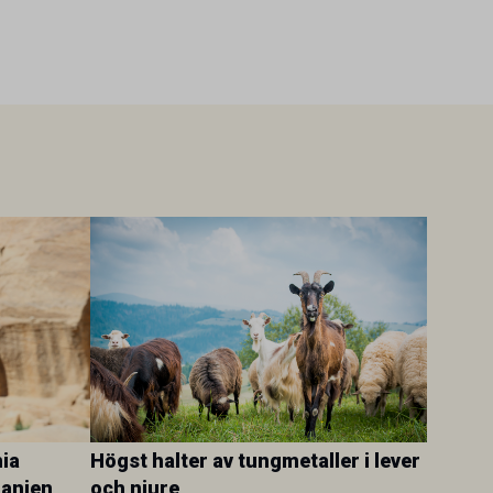
ia
Högst halter av tungmetaller i lever
danien
och njure