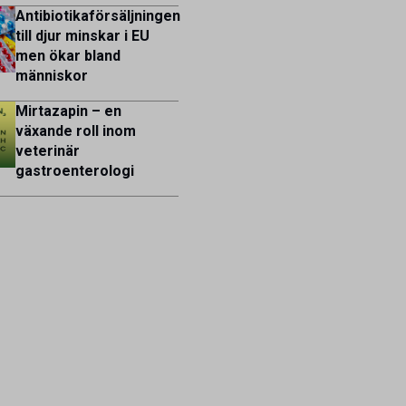
Antibiotikaförsäljningen
till djur minskar i EU
men ökar bland
människor
Mirtazapin – en
växande roll inom
veterinär
gastroenterologi