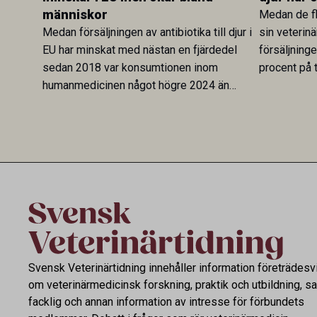
människor
Medan de fl
Medan försäljningen av antibiotika till djur i
sin veterinä
EU har minskat med nästan en fjärdedel
försäljning
sedan 2018 var konsumtionen inom
procent på t
humanmedicinen något högre 2024 än
Veterinary 
2019. En ny studie i Antibiotics sätter
mot lågförb
utvecklingen inom de båda sektorerna sida
fortsatt stor
vid sida och pekar på en obalans i EU:s One
Health-arbete.
Svensk Veterinärtidning innehåller information företrädesv
om veterinärmedicinsk forskning, praktik och utbildning, s
facklig och annan information av intresse för förbundets