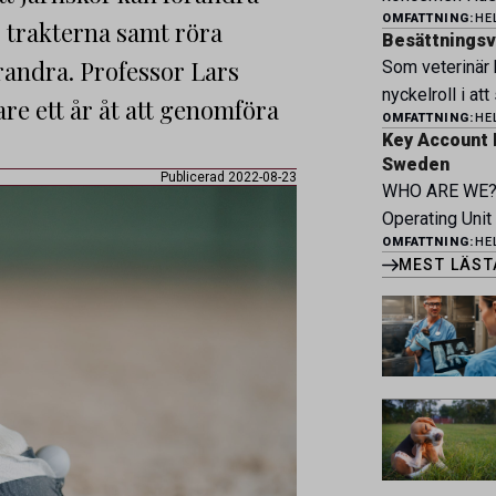
och forma vårt
OMFATTNING:
HE
övriga verksam
r trakterna samt röra
möter du ett e
Besättningsve
Bjertorp jobbar
arandra. Professor Lars
faciliteter och
Som veterinär 
Om kliniken Be
bedriva avance
nyckelroll i att
re ett år åt att genomföra
bedriver veter
erbjuder Särski
OMFATTNING:
HE
hög djurvälfärd
klinik vid Berg
Key Account 
genom hela vär
Vi erbjuder et
Sweden
våra kontrakte
Publicerad 2022-08-23
undersökningar
WHO ARE WE? 
tillsammans me
välutrustade lo
Operating Unit
kläckeri, slakt
patienter […]
OMFATTNING:
HE
Pharma and Ani
av proaktivt a
MEST LÄST
across Belgium
kontinuerlig utv
Greece, Portug
stärka svensk 
Netherlands. M
diverse work e
1.800 employee
together to im
[…]