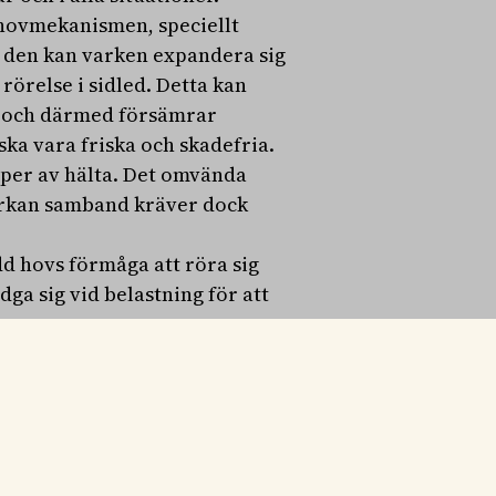
e hovmekanismen, speciellt
– den kan varken expandera sig
örelse i sidled. Detta kan
n och därmed försämrar
ka vara friska och skadefria.
 typer av hälta. Det omvända
erkan samband kräver dock
dd hovs förmåga att röra sig
ga sig vid belastning för att
 sig själv som är boven i dramat
ur sömmarna sitter fast i hoven
sammans med skon, påverkar
ssanta möjligheter att utveckla
ch fäster beslag på hästens