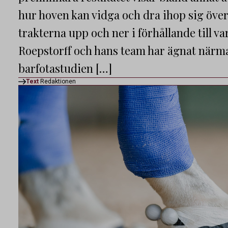
hur hoven kan vidga och dra ihop sig öve
trakterna upp och ner i förhållande till v
Roepstorff och hans team har ägnat närma
barfotastudien […]
Text
Redaktionen