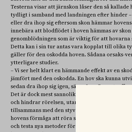
Testerna visar att järnskon låser den så kallad
tydligt i samband med landningen efter hinder 
eller dra ihop sig eftersom skon hämmar hovens r
innebära att blodflödet i hoven hämmas av sko
genomblödningen som är viktig för att hovarna s
Detta kan i sin tur antas vara kopplat till olika
gäller för den oskodda hoven. Sådana orsaks-v
ytterligare studier.
– Vi ser helt klart en hämmande effekt av en sko
jämfört med den oskodda. En hov ska kunna utvid
sedan dra ihop sig igen, säger Lars Roepstorff.
Det är dock mest sannolikt att det inte är skon i
och hindrar rörelsen, utan orsaken är snarare h
tillsammans med den styva skon. Sömmen, till
hovens förmåga att röra sig. Detta öppnar intre
och testa nya metoder för hur man konstruerar o