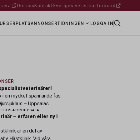
sera
Om oss
Kontakt
Sveriges veterinärförbund
URSER
PLATSANNONSER
TIDNINGEN
LOGGA IN
ONSER
specialistveterinärer!
s i en mycket spännande fas.
ursjukhus – Uppsalas
LTID
PLATS:
UPPSALA
ukhus – expanderar nu sin
inär – erfaren eller ny i
ksamhet och söker
eterinärer med
tklinik är en del av
petens som vill vara med
by Hästklinik. Vid våra