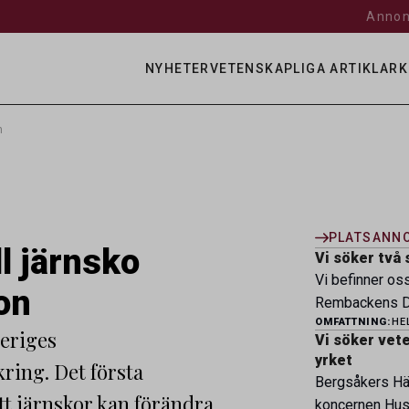
Annon
NYHETER
VETENSKAPLIGA ARTIKLAR
K
n
PLATSANN
l järnsko
Vi söker två 
Vi befinner os
on
Rembackens Dj
OMFATTNING:
HE
ledande djursj
veriges
Vi söker veter
specialistver
yrket
ring. Det första
legitimerade v
Bergsåkers Häs
specialistkom
tt järnskor kan förändra
koncernen Husa