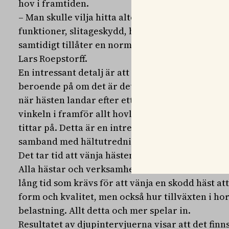
hov i framtiden.
– Man skulle vilja hitta alternativ till järnskor 
funktioner, slitageskydd, halkskydd och skydd 
samtidigt tillåter en normal funktion av hoven. 
Lars Roepstorff.
En intressant detalj är att det är stor skillnad 
beroende på om det är det ledande eller följand
när hästen landar efter ett hopp. Den logiska förk
vinkeln i framför allt hovleden blir väldigt oli
tittar på. Detta är en intressant iakttagelse som
samband med hältutredningar.
Det tar tid att vänja hästen att gå utan skor om 
Alla hästar och verksamheter har inte förutsättn
lång tid som krävs för att vänja en skodd häst a
form och kvalitet, men också hur tillväxten i horn
belastning. Allt detta och mer spelar in.
Resultatet av djupintervjuerna visar att det finn