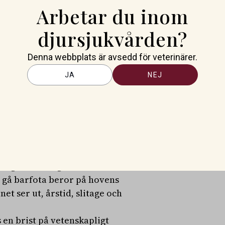
Arbetar du inom
som klarar skoningens viktigaste
mot punktbelastning, men
djursjukvården?
Det tror jag är framtiden, säger
Denna webbplats är avsedd för veterinärer.
på hur hovvidgningen ser ut
JA
NEJ
e benet/hoven man tittar på
laringen till detta är att
ka beroende på vilket ben man
 man kan använda sig av i
hästägaren väljer den vägen.
ingar för att gå barfota. Hur
tt gå barfota beror på hovens
et ser ut, årstid, slitage och
s en brist på vetenskapligt