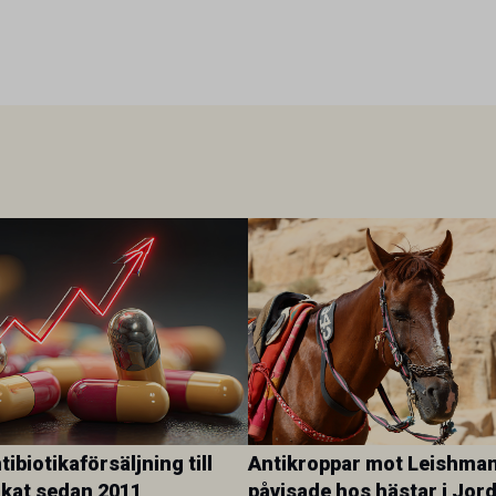
ibiotikaförsäljning till
Antikroppar mot Leishman
ökat sedan 2011
påvisade hos hästar i Jor