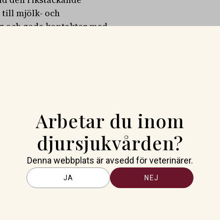
till mjölk- och
ng och goda kontakter med
iktig länk mellan SLU:s
dring av mjölkkor och om vallens
tbruket, men han har också
orskningsfrågor.
tet med Vallprognos.se, ett
Arbetar du inom
bästa möjliga vallfoder i precis
, ett
djursjukvården?
 också drivande vid
av SLU och näringen vart tredje
Denna webbplats är avsedd för veterinärer.
JA
NEJ