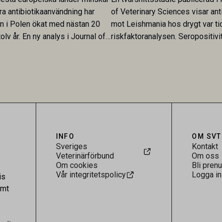
ra antibiotikaanvändning har
of Veterinary Sciences visar ant
en i Polen ökat med nästan 20
mot Leishmania hos drygt var ti
olv år. En ny analys i Journal of
riskfaktoranalysen. Seropositivi
Research visar att skillnaden
särskilt hög i Zarqa och statisti
rukarländer som Sverige är
till bland annat stallhållning. Re
.
visar att hästarna har exponerats
parasiten – men inte att de fun
reservoarer eller bidrar till smit
INFO
OM SVT
Sveriges
Kontakt
Veterinärförbund
Om oss
Om cookies
Bli pren
Vår integritetspolicy
Logga in
is
amt