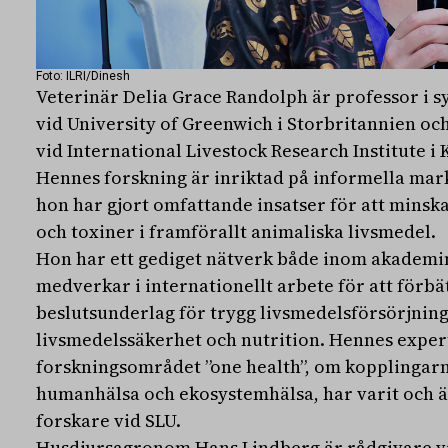
Foto: ILRI/Dinesh
Veterinär Delia Grace Randolph är professor i s
vid University of Greenwich i Storbritannien oc
vid International Livestock Research Institute i 
Hennes forskning är inriktad på informella mark
hon har gjort omfattande insatser för att mins
och toxiner i framförallt animaliska livsmedel.
Hon har ett gediget nätverk både inom akademi
medverkar i internationellt arbete för att förbä
beslutsunderlag för trygg livsmedelsförsörjnin
livsmedelssäkerhet och nutrition. Hennes expe
forskningsområdet ”one health”, om kopplingarn
humanhälsa och ekosystemhälsa, har varit och är 
forskare vid SLU.
Husdjursagronom Hans Lindberg är rådgivare v