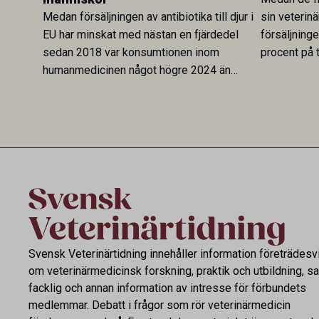
Medan försäljningen av antibiotika till djur i
sin veterinä
EU har minskat med nästan en fjärdedel
försäljning
sedan 2018 var konsumtionen inom
procent på t
humanmedicinen något högre 2024 än
Veterinary 
2019. En ny studie i Antibiotics sätter
mot lågförb
utvecklingen inom de båda sektorerna sida
fortsatt stor
vid sida och pekar på en obalans i EU:s One
Health-arbete.
Svensk Veterinärtidning innehåller information företrädesv
om veterinärmedicinsk forskning, praktik och utbildning, s
facklig och annan information av intresse för förbundets
medlemmar. Debatt i frågor som rör veterinärmedicin