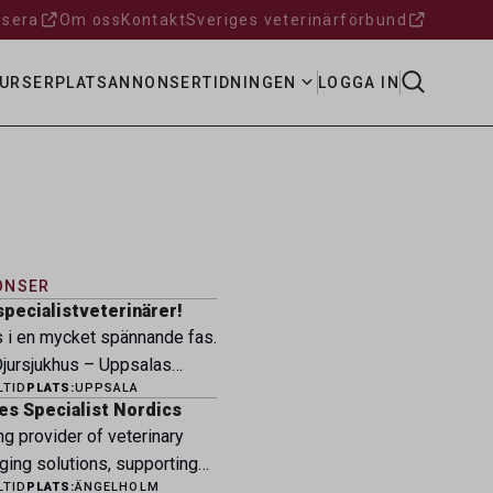
sera
Om oss
Kontakt
Sveriges veterinärförbund
URSER
PLATSANNONSER
TIDNINGEN
LOGGA IN
ONSER
specialistveterinärer!
s i en mycket spännande fas.
ursjukhus – Uppsalas
LTID
PLATS:
UPPSALA
ukhus – expanderar nu sin
es Specialist Nordics
ksamhet och söker
ng provider of veterinary
eterinärer med
ging solutions, supporting
petens som vill vara med
LTID
PLATS:
ÄNGELHOLM
fessionals across the Nordic