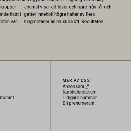
ikroppar
Journal visar att lever och njure från får och
onde häst i
getter innehöll högre halter av flera
teten var
tungmetaller än muskelkött. Resultaten
skt kopplad
understryker betydelsen av riktad
sultaten
provtagning och laboratorieanalys i
 för
kontrollen av kemiska föroreningar i
gerar som
livsmedel.
tspridning.
MER AV OSS
Annonsera
Kurskalendarium
umerant
Tidigare nummer
Bli prenumerant