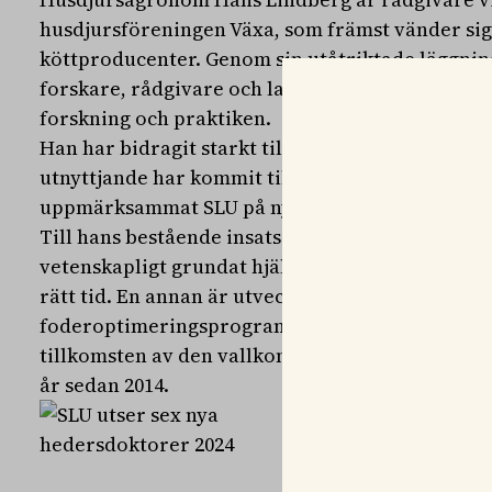
husdjursföreningen Växa, som främst vänder sig 
köttproducenter. Genom sin utåtriktade läggni
forskare, rådgivare och lantbrukare är han en v
forskning och praktiken.
Han har bidragit starkt till att nya rön om utfo
utnyttjande har kommit till praktisk nytta i lan
uppmärksammat SLU på nya behovsmotiverade f
Till hans bestående insatser hör bidraget i arbe
vetenskapligt grundat hjälpmedel för att skörda 
rätt tid. En annan är utvecklingen av IndividRAM
foderoptimeringsprogram för mjölkkor. Han var
tillkomsten av den vallkonferens som anordnas 
år sedan 2014.