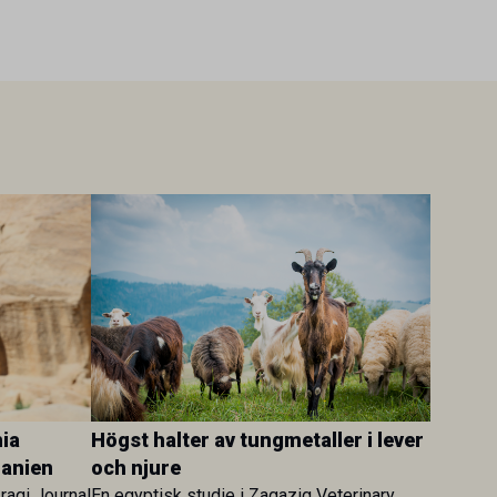
ia
Högst halter av tungmetaller i lever
danien
och njure
Iraqi Journal
En egyptisk studie i Zagazig Veterinary