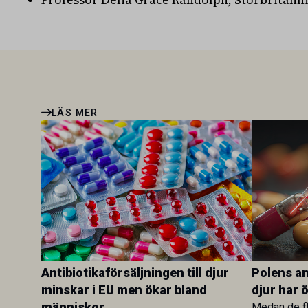
LÄS MER
Antibiotikaförsäljningen till djur
Polens ant
minskar i EU men ökar bland
djur har 
människor
Medan de fl