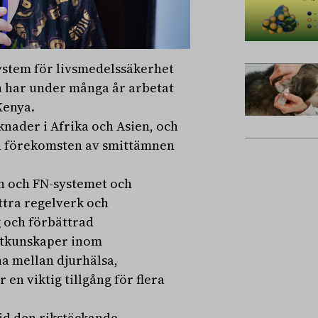
ystem för livsmedelssäkerhet
h har under många år arbetat
Kenya.
nader i Afrika och Asien, och
ka förekomsten av smittämnen
n och FN-systemet och
ttra regelverk och
g och förbättrad
rtkunskaper inom
a mellan djurhälsa,
en viktig tillgång för flera
id den rikstäckande