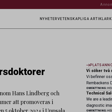
Annon
NYHETER
VETENSKAPLIGA ARTIKLAR
K
PLATSANN
rsdoktorer
Vi söker två 
Vi befinner os
Rembackens Dj
OMFATTNING:
HE
ledande djursj
onom Hans Lindberg och
Technical Sal
specialistver
We are a leadi
mmer att promoveras i
legitimerade v
diagnostic ima
specialistkom
 5 oktober 2024 i Uppsala.
OMFATTNING:
HE
veterinary pro