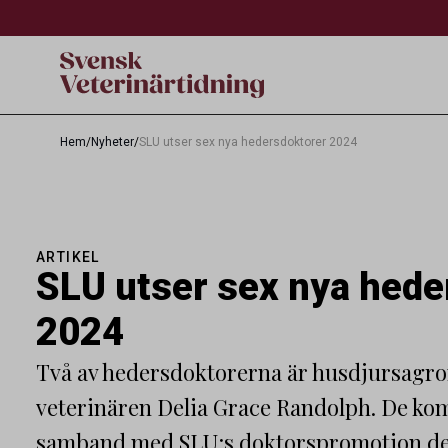
Hem
/
Nyheter
/
SLU utser sex nya hedersdoktorer 2024
ARTIKEL
SLU utser sex nya hede
2024
Två av hedersdoktorerna är husdjursagr
veterinären Delia Grace Randolph. De ko
samband med SLU:s doktorspromotion den