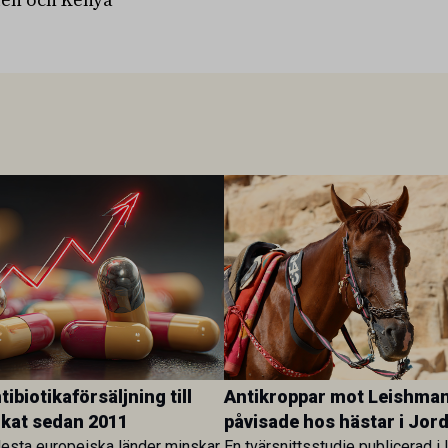
ibiotikaförsäljning till
Antikroppar mot Leishman
ökat sedan 2011
påvisade hos hästar i Jor
esta europeiska länder minskar
En tvärsnittsstudie publicerad i 