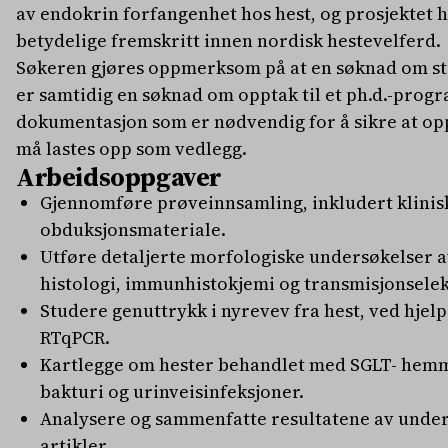
av endokrin forfangenhet hos hest, og prosjektet har
betydelige fremskritt innen nordisk hestevelferd.
Søkeren gjøres oppmerksom på at en søknad om st
er samtidig en søknad om opptak til et ph.d.-progr
dokumentasjon som er nødvendig for å sikre at op
må lastes opp som vedlegg.
Arbeidsoppgaver
Gjennomføre prøveinnsamling, inkludert klinis
obduksjonsmateriale.
Utføre detaljerte morfologiske undersøkelser a
histologi, immunhistokjemi og transmisjonsele
Studere genuttrykk i nyrevev fra hest, ved hjelp
RTqPCR.
Kartlegge om hester behandlet med SGLT- hemm
bakturi og urinveisinfeksjoner.
Analysere og sammenfatte resultatene av under
artikler.