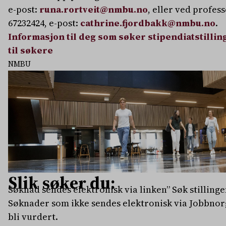
e-post:
runa.rortveit@nmbu.no
, eller ved profes
67232424, e-post:
cathrine.fjordbakk@nmbu.no
.
Informasjon til deg som søker stipendiatstillin
til søkere
NMBU
Slik søker du:
Søknad sendes elektronisk via linken” Søk stillinge
Søknader som ikke sendes elektronisk via Jobbnorge
bli vurdert.