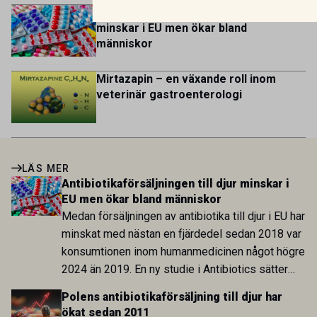
Antibiotikaförsäljningen till djur
minskar i EU men ökar bland
människor
Mirtazapin – en växande roll inom
veterinär gastroenterologi
LÄS MER
Antibiotikaförsäljningen till djur minskar i
EU men ökar bland människor
Medan försäljningen av antibiotika till djur i EU har
minskat med nästan en fjärdedel sedan 2018 var
konsumtionen inom humanmedicinen något högre
2024 än 2019. En ny studie i Antibiotics sätter
utvecklingen inom de båda sektorerna sida vid
Polens antibiotikaförsäljning till djur har
sida och pekar på en obalans i EU:s One Health-
ökat sedan 2011