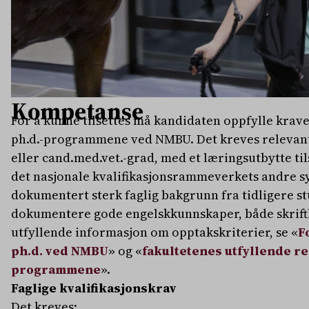
Kompetanse
For å kunne tilsettes må kandidaten oppfylle kraven
ph.d.-programmene ved NMBU. Det kreves relevan
eller cand.med.vet.-grad, med et læringsutbytte ti
det nasjonale kvalifikasjonsrammeverkets andre s
dokumentert sterk faglig bakgrunn fra tidligere st
dokumentere gode engelskkunnskaper, både skriftl
utfyllende informasjon om opptakskriterier, se «
F
ph.d. ved NMBU
» og «
fakultetenes utfyllende reg
programmene
».
Faglige kvalifikasjonskrav
Det kreves: