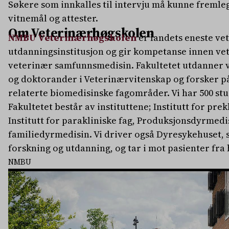
Søkere som innkalles til intervju må kunne fremle
vitnemål og attester.
Om Veterinærhøgskolen
NMBU Veterinærhøgskolen
er landets eneste ve
utdanningsinstitusjon og gir kompetanse innen v
veterinær samfunnsmedisin. Fakultetet utdanner 
og doktorander i Veterinærvitenskap og forsker p
relaterte biomedisinske fagområder. Vi har 500 stu
Fakultetet består av instituttene; Institutt for prek
Institutt for parakliniske fag, Produksjonsdyrmedi
familiedyrmedisin. Vi driver også Dyresykehuset, s
forskning og utdanning, og tar i mot pasienter fra 
NMBU