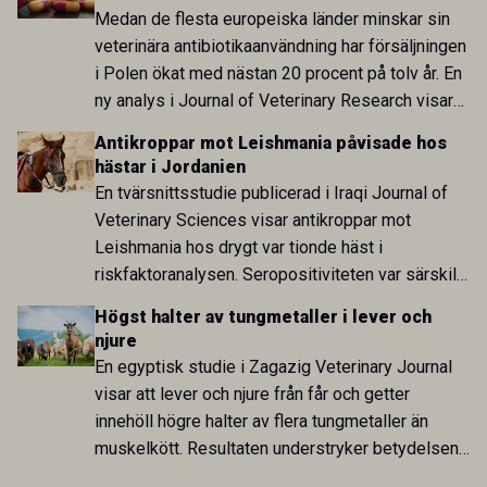
arbete.
Medan de flesta europeiska länder minskar sin
veterinära antibiotikaanvändning har försäljningen
i Polen ökat med nästan 20 procent på tolv år. En
ny analys i Journal of Veterinary Research visar
att skillnaden mot lågförbrukarländer som
Antikroppar mot Leishmania påvisade hos
Sverige är fortsatt stor.
hästar i Jordanien
En tvärsnittsstudie publicerad i Iraqi Journal of
Veterinary Sciences visar antikroppar mot
Leishmania hos drygt var tionde häst i
riskfaktoranalysen. Seropositiviteten var särskilt
hög i Zarqa och statistiskt kopplad till bland
Högst halter av tungmetaller i lever och
annat stallhållning. Resultaten visar att hästarna
njure
har exponerats för parasiten – men inte att de
En egyptisk studie i Zagazig Veterinary Journal
fungerar som reservoarer eller bidrar till
visar att lever och njure från får och getter
smittspridning.
innehöll högre halter av flera tungmetaller än
muskelkött. Resultaten understryker betydelsen
av riktad provtagning och laboratorieanalys i