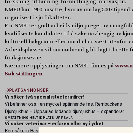
forskning, utdanning, formidling og innovasjon.
NMBU har 1900 ansatte, hvorav om lag 500 stipendia
organisert i sju fakulteter.
For NMBU er godt arbeidsmiljø preget av mangfold
kvalifiserte kandidater til å søke uavhengig av kjø
kulturell bakgrunn eller om du har vært utenfor a
Arbeidsplassen vil om nødvendig bli lagt til rette
funksjonsevne
Nærmere opplysninger om NMBU finnes på
www.n
Søk stillingen
PLATSANNONSER
Vi söker två specialistveterinärer!
Vi befinner oss i en mycket spännande fas. Rembackens
Djursjukhus – Uppsalas ledande djursjukhus – expanderar
OMFATTNING:
HELTID
PLATS:
UPPSALA
nu sin specialistverksamhet och söker legitimerade
Vi söker veterinär – erfaren eller ny i yrket
veterinärer med specialistkompetens som vill vara med
Bergsåkers Hästklinik är en del av koncernen Husaby