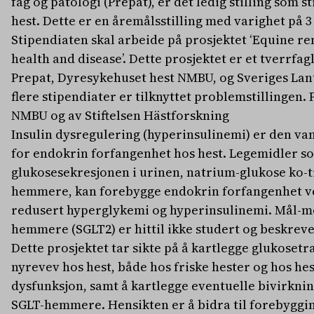
fag og patologi (Prepat), er det ledig stilling som 
hest. Dette er en åremålsstilling med varighet på 3 
Stipendiaten skal arbeide på prosjektet ‘Equine re
health and disease’. Dette prosjektet er et tverrf
Prepat, Dyresykehuset hest NMBU, og Sveriges Lant
flere stipendiater er tilknyttet problemstillingen. 
NMBU og av Stiftelsen Hästforskning
Insulin dysregulering (hyperinsulinemi) er den va
for endokrin forfangenhet hos hest. Legemidler s
glukosesekresjonen i urinen, natrium-glukose ko-t
hemmere, kan forebygge endokrin forfangenhet ved
redusert hyperglykemi og hyperinsulinemi. Mål-mo
hemmere (SGLT2) er hittil ikke studert og beskreve
Dette prosjektet tar sikte på å kartlegge glukoset
nyrevev hos hest, både hos friske hester og hos h
dysfunksjon, samt å kartlegge eventuelle bivirkn
SGLT-hemmere. Hensikten er å bidra til forebyggi