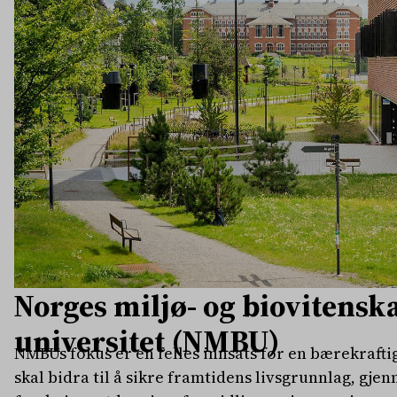
Norges miljø- og biovitensk
universitet (NMBU)
NMBUs fokus er en felles innsats for en bærekraftig
skal bidra til å sikre framtidens livsgrunnlag, g