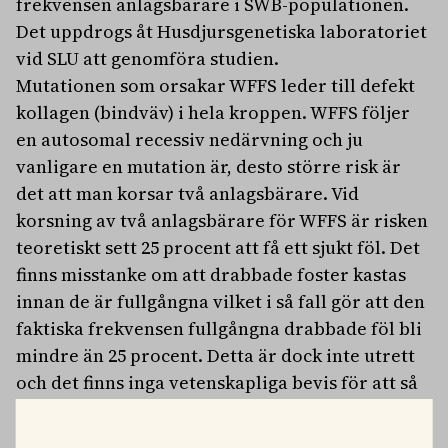
frekvensen anlagsbärare i SWB-populationen.
Det uppdrogs åt Husdjursgenetiska laboratoriet
vid SLU att genomföra studien.
Mutationen som orsakar WFFS leder till defekt
kollagen (bindväv) i hela kroppen. WFFS följer
en autosomal recessiv nedärvning och ju
vanligare en mutation är, desto större risk är
det att man korsar två anlagsbärare. Vid
korsning av två anlagsbärare för WFFS är risken
teoretiskt sett 25 procent att få ett sjukt föl. Det
finns misstanke om att drabbade foster kastas
innan de är fullgångna vilket i så fall gör att den
faktiska frekvensen fullgångna drabbade föl bli
mindre än 25 procent. Detta är dock inte utrett
och det finns inga vetenskapliga bevis för att så
är fallet.
Med en bärarfrekvens på 7,44 procent i SWB och