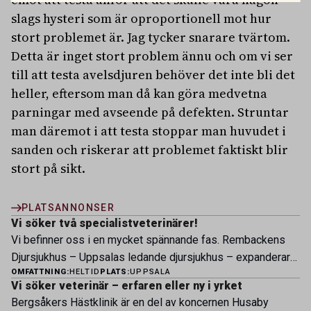
slags hysteri som är oproportionell mot hur
stort problemet är. Jag tycker snarare tvärtom.
Detta är inget stort problem ännu och om vi ser
till att testa avelsdjuren behöver det inte bli det
heller, eftersom man då kan göra medvetna
parningar med avseende på defekten. Struntar
man däremot i att testa stoppar man huvudet i
sanden och riskerar att problemet faktiskt blir
stort på sikt.
PLATSANNONSER
Vi söker två specialistveterinärer!
Vi befinner oss i en mycket spännande fas. Rembackens
Djursjukhus – Uppsalas ledande djursjukhus – expanderar
OMFATTNING:
HELTID
PLATS:
UPPSALA
nu sin specialistverksamhet och söker legitimerade
Vi söker veterinär – erfaren eller ny i yrket
veterinärer med specialistkompetens som vill vara med
Bergsåkers Hästklinik är en del av koncernen Husaby
och forma vårt nästa kapitel. Hos oss möter du ett