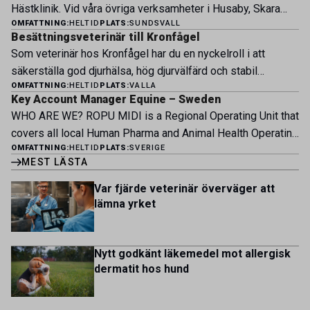
Hästklinik. Vid våra övriga verksamheter i Husaby, Skara
engagerat team, moderna faciliteter och verkliga
OMFATTNING:
HELTID
PLATS:
SUNDSVALL
och Bjertorp jobbar idag ett 60-tal medarbetare. Om kliniken
möjligheter att bedriva avancerad djursjukvård. Vad vi
Besättningsveterinär till Kronfågel
Bergsåkers Hästklinik bedriver veterinärverksamhet i en
erbjuder Särskilt meriterande: […]
Som veterinär hos Kronfågel har du en nyckelroll i att
modern klinik vid Bergsåkers travbana, Sundsvall. Vi
säkerställa god djurhälsa, hög djurvälfärd och stabil
erbjuder ett mångfasetterat utbud av undersökningar och
OMFATTNING:
HELTID
PLATS:
VALLA
produktion genom hela värdekedjan. Du arbetar nära våra
behandlingar i välutrustade lokaler. Vi har cirka 7 500
Key Account Manager Equine – Sweden
kontrakterade uppfödare och tillsammans med kollegor
patienter […]
WHO ARE WE? ROPU MIDI is a Regional Operating Unit that
inom produktion, kläckeri, slakt och kvalitet. Rollen präglas
covers all local Human Pharma and Animal Health Operating
av proaktivt arbete, kunskapsdelning och kontinuerlig
OMFATTNING:
HELTID
PLATS:
SVERIGE
Units across Belgium, Denmark, Norway, Finland, Greece,
utveckling, där du bidrar till att stärka svensk
MEST LÄSTA
Portugal, Sweden, and The Netherlands. MIDI has a
kycklingproduktion – […]
multicultural and diverse work environment. More than
Var fjärde veterinär överväger att
1.800 employees are striving to work together to improve
lämna yrket
lives for patients and […]
Nytt godkänt läkemedel mot allergisk
dermatit hos hund