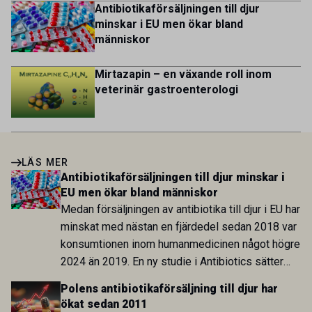
Antibiotikaförsäljningen till djur
minskar i EU men ökar bland
människor
Mirtazapin – en växande roll inom
veterinär gastroenterologi
LÄS MER
Antibiotikaförsäljningen till djur minskar i
EU men ökar bland människor
Medan försäljningen av antibiotika till djur i EU har
minskat med nästan en fjärdedel sedan 2018 var
konsumtionen inom humanmedicinen något högre
2024 än 2019. En ny studie i Antibiotics sätter
utvecklingen inom de båda sektorerna sida vid
Polens antibiotikaförsäljning till djur har
sida och pekar på en obalans i EU:s One Health-
ökat sedan 2011