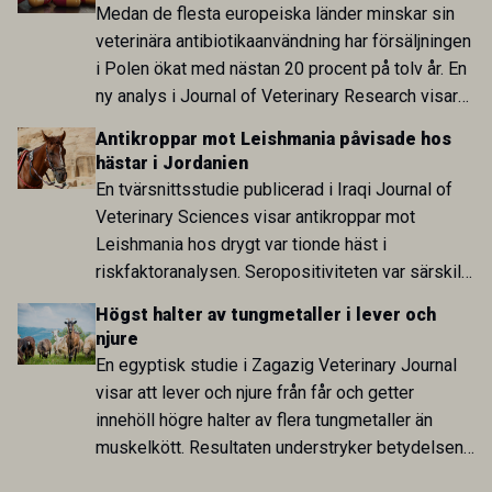
arbete.
Medan de flesta europeiska länder minskar sin
veterinära antibiotikaanvändning har försäljningen
i Polen ökat med nästan 20 procent på tolv år. En
ny analys i Journal of Veterinary Research visar
att skillnaden mot lågförbrukarländer som
Antikroppar mot Leishmania påvisade hos
Sverige är fortsatt stor.
hästar i Jordanien
En tvärsnittsstudie publicerad i Iraqi Journal of
Veterinary Sciences visar antikroppar mot
Leishmania hos drygt var tionde häst i
riskfaktoranalysen. Seropositiviteten var särskilt
hög i Zarqa och statistiskt kopplad till bland
Högst halter av tungmetaller i lever och
annat stallhållning. Resultaten visar att hästarna
njure
har exponerats för parasiten – men inte att de
En egyptisk studie i Zagazig Veterinary Journal
fungerar som reservoarer eller bidrar till
visar att lever och njure från får och getter
smittspridning.
innehöll högre halter av flera tungmetaller än
muskelkött. Resultaten understryker betydelsen
av riktad provtagning och laboratorieanalys i