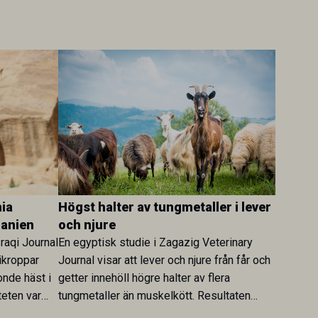
ia
Högst halter av tungmetaller i lever
danien
och njure
Iraqi Journal
En egyptisk studie i Zagazig Veterinary
ikroppar
Journal visar att lever och njure från får och
onde häst i
getter innehöll högre halter av flera
teten var
tungmetaller än muskelkött. Resultaten
skt kopplad
understryker betydelsen av riktad