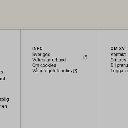
rukarländer som Sverige är
till bland annat stallhållning. Re
.
visar att hästarna har exponerats
parasiten – men inte att de fun
reservoarer eller bidrar till smit
INFO
OM SVT
Sveriges
Kontakt
Veterinärförbund
Om oss
Om cookies
Bli pren
Vår integritetspolicy
Logga in
is
amt
aplig
r en