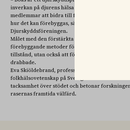
inverkan på djurens hälsa och välfärd. Det är vik
medlemmar att bidra till forskning som kartlägg
hur det kan förebyggas, säger Lillemor Wodmar
Djurskyddsföreningen.
Målet med den förstärkta forskningsinsatsen är a
förebyggande metoder för att minska förekoms
tillstånd, utan också att förbättra behandlingen
drabbade.
Eva Skiöldebrand, professor vid institutionen f
folkhälsovetenskap på Sveriges Lantbruksunivers
tacksamhet över stödet och betonar forskninge
rasernas framtida välfärd.