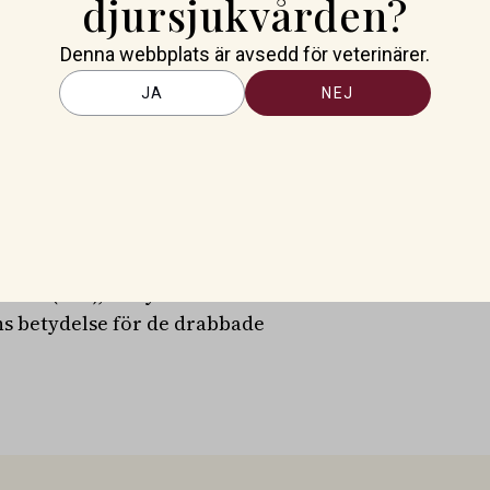
djursjukvården?
tigt för oss och våra
Denna webbplats är avsedd för veterinärer.
er tillståndet och även visar
, ordförande för Svenska
JA
NEJ
tt inte bara utveckla bättre
ten av BOAS-relaterade
 av de djur som redan är
ör biomedicin och veterinär
itet (SLU), uttrycker sin
ns betydelse för de drabbade