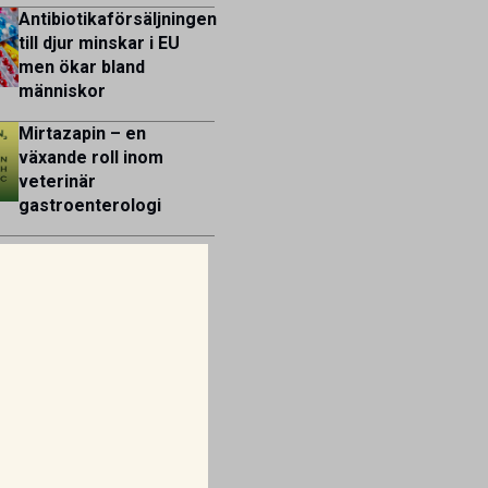
Antibiotikaförsäljningen
till djur minskar i EU
men ökar bland
människor
Mirtazapin – en
växande roll inom
veterinär
gastroenterologi