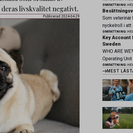
och forma vårt
OMFATTNING:
HE
övriga verksam
eras livskvalitet negativt.
möter du ett e
Besättningsve
Bjertorp jobbar
Publicerad 2024-04-29
faciliteter och
Som veterinär 
Om kliniken Be
bedriva avance
nyckelroll i att
bedriver veter
erbjuder Särski
OMFATTNING:
HE
hög djurvälfärd
klinik vid Berg
Key Account 
genom hela vär
Vi erbjuder et
Sweden
våra kontrakte
undersökningar
WHO ARE WE? 
tillsammans me
välutrustade lo
Operating Unit
kläckeri, slakt
patienter […]
OMFATTNING:
HE
Pharma and Ani
av proaktivt a
MEST LÄST
across Belgium
kontinuerlig utv
Greece, Portug
stärka svensk 
Netherlands. M
diverse work e
1.800 employee
together to im
[…]