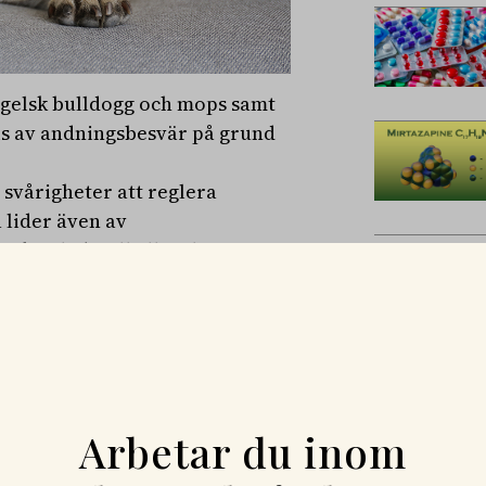
gelsk bulldogg och mops samt
is av andningsbesvär på grund
svårigheter att reglera
lider även av
kan leda till allvarliga
kar sorteras som Brakycefali-
förkortas BOAS.
re stödjer två års lönemedel
jekt inom BOAS-forskning,
forskningen ska förstärkas och
ktet finns också Ingrid
Arbetar du inom
 Jane Ladlow.
ydligt lidande och har stor