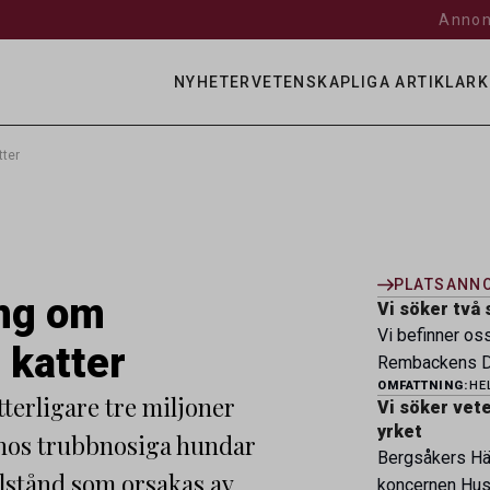
Annon
NYHETER
VETENSKAPLIGA ARTIKLAR
K
tter
PLATSANN
ing om
Vi söker två 
Vi befinner os
 katter
Rembackens Dj
OMFATTNING:
HE
ledande djursj
erligare tre miljoner
Vi söker veter
specialistver
yrket
 hos trubbnosiga hundar
legitimerade v
Bergsåkers Häs
specialistkom
llstånd som orsakas av
koncernen Husa