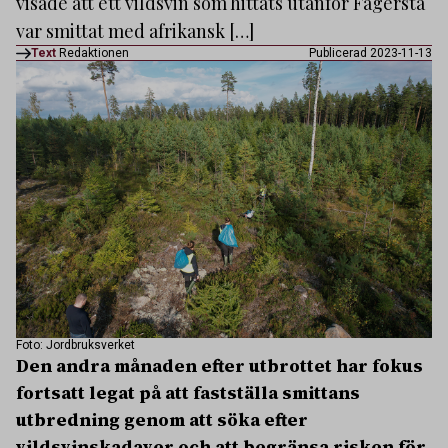
visade att ett vildsvin som hittats utanför Fagersta
var smittat med afrikansk […]
Text
Redaktionen
Publicerad 2023-11-13
Foto: Jordbruksverket
Den andra månaden efter utbrottet har fokus
fortsatt legat på att fastställa smittans
utbredning genom att söka efter
vildsvinskadaver och att begränsa risken för