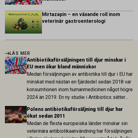
Mirtazapin – en växande roll inom
veterinär gastroenterologi
LÄS MER
Antibiotikaförsäljningen till djur minskar i
EU men ökar bland människor
Medan försäljningen av antibiotika till djur i EU har
minskat med nästan en fjärdedel sedan 2018 var
konsumtionen inom humanmedicinen något högre
2024 än 2019. En ny studie i Antibiotics sätter
utvecklingen inom de båda sektorerna sida vid
Polens antibiotikaförsäljning till djur har
sida och pekar på en obalans i EU:s One Health-
ökat sedan 2011
arbete.
Medan de flesta europeiska länder minskar sin
veterinära antibiotikaanvändning har försäljningen