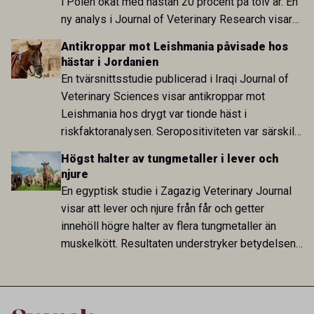
i Polen ökat med nästan 20 procent på tolv år. En
ny analys i Journal of Veterinary Research visar
att skillnaden mot lågförbrukarländer som
Antikroppar mot Leishmania påvisade hos
Sverige är fortsatt stor.
hästar i Jordanien
En tvärsnittsstudie publicerad i Iraqi Journal of
Veterinary Sciences visar antikroppar mot
Leishmania hos drygt var tionde häst i
riskfaktoranalysen. Seropositiviteten var särskilt
hög i Zarqa och statistiskt kopplad till bland
Högst halter av tungmetaller i lever och
annat stallhållning. Resultaten visar att hästarna
njure
har exponerats för parasiten – men inte att de
En egyptisk studie i Zagazig Veterinary Journal
fungerar som reservoarer eller bidrar till
visar att lever och njure från får och getter
smittspridning.
innehöll högre halter av flera tungmetaller än
muskelkött. Resultaten understryker betydelsen
av riktad provtagning och laboratorieanalys i
kontrollen av kemiska föroreningar i livsmedel.