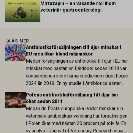
Mirtazapin – en växande roll inom
veterinär gastroenterologi
LÄS MER
Antibiotikaförsäljningen till djur minskar i
EU men ökar bland människor
Medan försäljningen av antibiotika till djur i EU har
minskat med nästan en fjärdedel sedan 2018 var
konsumtionen inom humanmedicinen något högre
2024 än 2019. En ny studie i Antibiotics sätter
utvecklingen inom de båda sektorerna sida vid
Polens antibiotikaförsäljning till djur har
sida och pekar på en obalans i EU:s One Health-
ökat sedan 2011
arbete.
Medan de flesta europeiska länder minskar sin
veterinära antibiotikaanvändning har försäljningen
i Polen ökat med nästan 20 procent på tolv år. En
ny analys i Journal of Veterinary Research visar