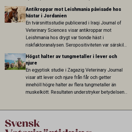
att skillnaden mot lågförbrukarländer som
Antikroppar mot Leishmania påvisade hos
Sverige är fortsatt stor.
hästar i Jordanien
En tvärsnittsstudie publicerad i Iraqi Journal of
Veterinary Sciences visar antikroppar mot
Leishmania hos drygt var tionde häst i
riskfaktoranalysen. Seropositiviteten var särskilt
hög i Zarqa och statistiskt kopplad till bland
Högst halter av tungmetaller i lever och
annat stallhållning. Resultaten visar att hästarna
njure
har exponerats för parasiten – men inte att de
En egyptisk studie i Zagazig Veterinary Journal
fungerar som reservoarer eller bidrar till
visar att lever och njure från får och getter
smittspridning.
innehöll högre halter av flera tungmetaller än
muskelkött. Resultaten understryker betydelsen
av riktad provtagning och laboratorieanalys i
kontrollen av kemiska föroreningar i livsmedel.