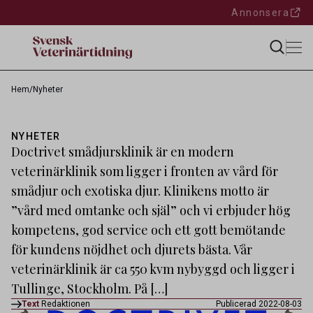
Annonsera
Hem
/
Nyheter
NYHETER
Doctrivet smådjursklinik är en modern
veterinärklinik som ligger i fronten av vård för
smådjur och exotiska djur. Klinikens motto är
”vård med omtanke och själ” och vi erbjuder hög
kompetens, god service och ett gott bemötande
för kundens nöjdhet och djurets bästa. Vår
veterinärklinik är ca 550 kvm nybyggd och ligger i
Tullinge, Stockholm. På […]
Text
Redaktionen
Publicerad 2022-08-03