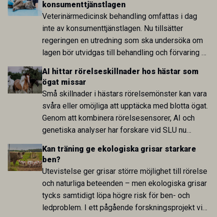
konsumenttjänstlagen
Veterinärmedicinsk behandling omfattas i dag
inte av konsumenttjänstlagen. Nu tillsätter
regeringen en utredning som ska undersöka om
lagen bör utvidgas till behandling och förvaring av
levande djur. Bakgrunden är bland annat stigande
AI hittar rörelseskillnader hos hästar som
kostnader och krav på ökad pristransparens inom
ögat missar
djursjukvården.
Små skillnader i hästars rörelsemönster kan vara
svåra eller omöjliga att upptäcka med blotta ögat.
Genom att kombinera rörelsesensorer, AI och
genetiska analyser har forskare vid SLU nu
identifierat både tidigare oupptäckta skillnader
Kan träning ge ekologiska grisar starkare
mellan gångarter och en genetisk region som kan
ben?
ha betydelse för hur rörelser styrs och
Utevistelse ger grisar större möjlighet till rörelse
koordineras.
och naturliga beteenden – men ekologiska grisar
tycks samtidigt löpa högre risk för ben- och
ledproblem. I ett pågående forskningsprojekt vid