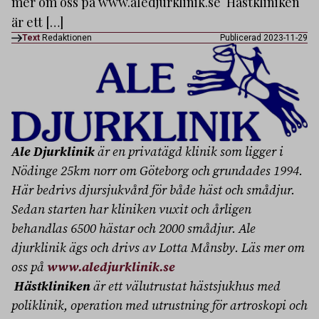
mer om oss på www.aledjurklinik.se Hästkliniken
är ett […]
Text
Redaktionen
Publicerad 2023-11-29
Ale Djurklinik
är en privatägd klinik som ligger i
Nödinge 25km norr om Göteborg och grundades 1994.
Här bedrivs djursjukvård för både häst och smådjur.
Sedan starten har kliniken vuxit och årligen
behandlas 6500 hästar och 2000 smådjur. Ale
djurklinik ägs och drivs av Lotta Månsby. Läs mer om
oss på
www.aledjurklinik.se
Hästkliniken
är ett välutrustat hästsjukhus med
poliklinik, operation med utrustning för artroskopi och