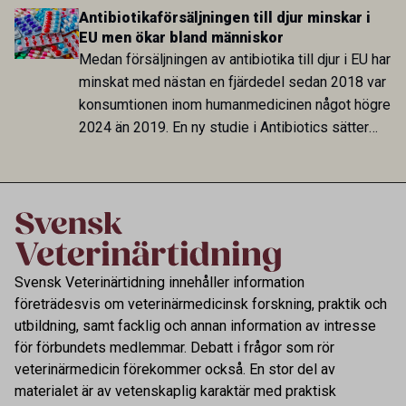
SLU undersöks nu varför problemen uppstår och
Antibiotikaförsäljningen till djur minskar i
om ökad aktivitet redan som smågris kan stärka
EU men ökar bland människor
djuren inför livet utomhus.
Medan försäljningen av antibiotika till djur i EU har
minskat med nästan en fjärdedel sedan 2018 var
konsumtionen inom humanmedicinen något högre
2024 än 2019. En ny studie i Antibiotics sätter
utvecklingen inom de båda sektorerna sida vid
sida och pekar på en obalans i EU:s One Health-
arbete.
Svensk Veterinärtidning innehåller information
företrädesvis om veterinärmedicinsk forskning, praktik och
utbildning, samt facklig och annan information av intresse
för förbundets medlemmar. Debatt i frågor som rör
veterinärmedicin förekommer också. En stor del av
materialet är av vetenskaplig karaktär med praktisk