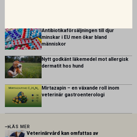
multicultural and diverse work environment. More than
Var fjärde veterinär överväger att
1.800 employees are striving to work together to improve
lämna yrket
lives for patients and […]
Antibiotikaförsäljningen till djur
minskar i EU men ökar bland
människor
Nytt godkänt läkemedel mot allergisk
dermatit hos hund
Mirtazapin – en växande roll inom
veterinär gastroenterologi
LÄS MER
Veterinärvård kan omfattas av