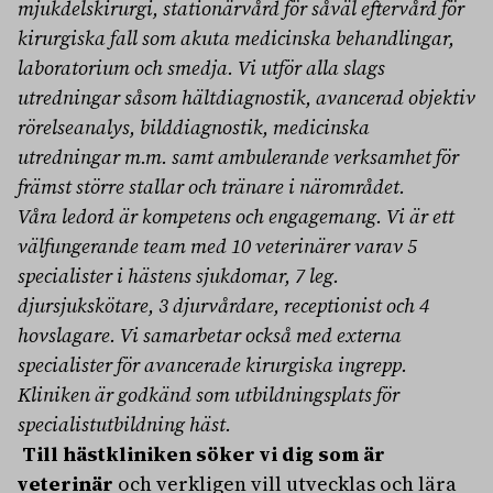
mjukdelskirurgi, stationärvård för såväl eftervård för
kirurgiska fall som akuta medicinska behandlingar,
laboratorium och smedja. Vi utför alla slags
utredningar såsom hältdiagnostik, avancerad objektiv
rörelseanalys, bilddiagnostik, medicinska
utredningar m.m. samt ambulerande verksamhet för
främst större stallar och tränare i närområdet.
Våra ledord är kompetens och engagemang. Vi är ett
välfungerande team med 10 veterinärer varav 5
specialister i hästens sjukdomar, 7 leg.
djursjukskötare, 3 djurvårdare, receptionist och 4
hovslagare. Vi samarbetar också med externa
specialister för avancerade kirurgiska ingrepp.
Kliniken är godkänd som utbildningsplats för
specialistutbildning häst.
Till hästkliniken söker vi dig som är
veterinär
och verkligen vill utvecklas och lära