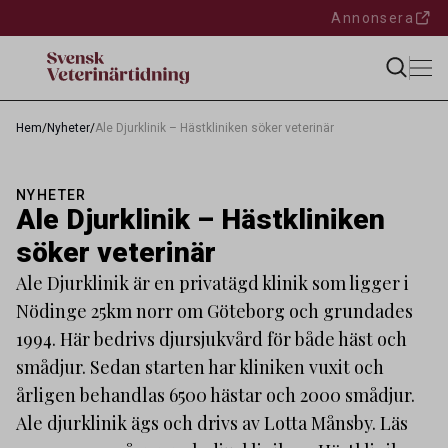
Annonsera
Hem
/
Nyheter
/
Ale Djurklinik – Hästkliniken söker veterinär
NYHETER
Ale Djurklinik – Hästkliniken
söker veterinär
Ale Djurklinik är en privatägd klinik som ligger i
Nödinge 25km norr om Göteborg och grundades
1994. Här bedrivs djursjukvård för både häst och
smådjur. Sedan starten har kliniken vuxit och
årligen behandlas 6500 hästar och 2000 smådjur.
Ale djurklinik ägs och drivs av Lotta Månsby. Läs