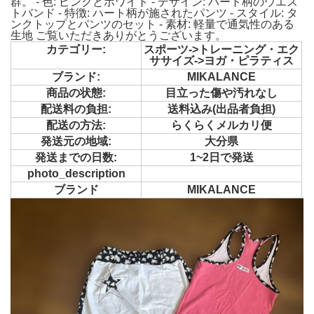
群。 - 色: ピンクとホワイト - デザイン: ハート柄のウエス
トバンド - 特徴: ハート柄が施されたパンツ - スタイル: タ
ンクトップとパンツのセット - 素材: 軽量で通気性のある
生地 ご覧いただきありがとうございます。
カテゴリー:
スポーツ->トレーニング・エク
ササイズ->ヨガ・ピラティス
ブランド:
MIKALANCE
商品の状態:
目立った傷や汚れなし
配送料の負担:
送料込み(出品者負担)
配送の方法:
らくらくメルカリ便
発送元の地域:
大分県
発送までの日数:
1~2日で発送
photo_description
ブランド
MIKALANCE