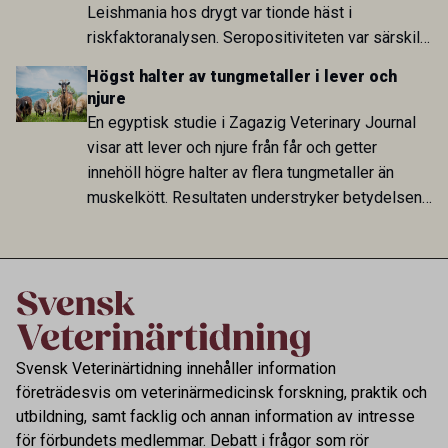
Leishmania hos drygt var tionde häst i
riskfaktoranalysen. Seropositiviteten var särskilt
hög i Zarqa och statistiskt kopplad till bland
Högst halter av tungmetaller i lever och
annat stallhållning. Resultaten visar att hästarna
njure
har exponerats för parasiten – men inte att de
En egyptisk studie i Zagazig Veterinary Journal
fungerar som reservoarer eller bidrar till
visar att lever och njure från får och getter
smittspridning.
innehöll högre halter av flera tungmetaller än
muskelkött. Resultaten understryker betydelsen
av riktad provtagning och laboratorieanalys i
kontrollen av kemiska föroreningar i livsmedel.
Svensk Veterinärtidning innehåller information
företrädesvis om veterinärmedicinsk forskning, praktik och
utbildning, samt facklig och annan information av intresse
för förbundets medlemmar. Debatt i frågor som rör