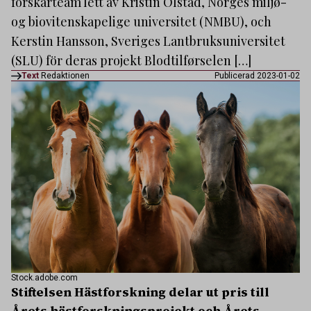
forskarteam lett av Kristin Olstad, Norges miljø-
og biovitenskapelige universitet (NMBU), och
Kerstin Hansson, Sveriges Lantbruksuniversitet
(SLU) för deras projekt Blodtilførselen […]
Text
Redaktionen
Publicerad 2023-01-02
Stock.adobe.com
Stiftelsen Hästforskning delar ut pris till
Årets hästforskningsprojekt och Årets