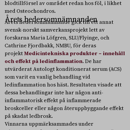
blodtillförsel av området redan hos föl, i likhet
med Osteochondros.
Årets hedersomnämnanden
Årets hedersomnämnande gick till ett annat
svensk-norskt samverkansprojekt lett av
forskarna Maria Löfgren, SLU/Flyinge, och
Cathrine Fjordbakk, NMBU, för deras
projekt
Medicintekniska produkter – innehåll
och effekt på ledinflammation
. De har
utvärderat Autologt konditionerat serum (ACS)
som varit en vanlig behandling vid
ledinflammation hos häst. Resultaten visade att
dessa behandlingar inte har någon anti-
inflammatorisk effekt på inflammerade
broskceller eller någon återuppbyggande effekt
på skadat ledbrosk.
Vinnarna uppmärksammades under