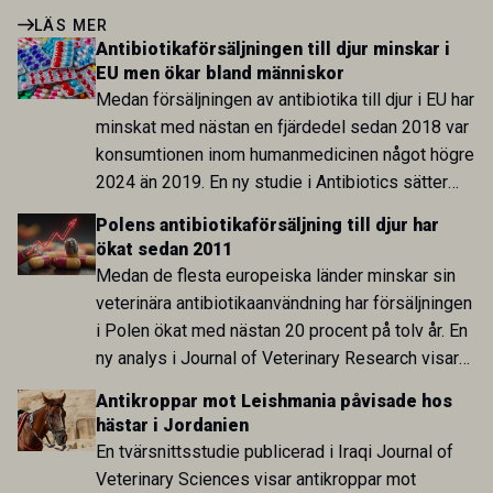
LÄS MER
Antibiotikaförsäljningen till djur minskar i
EU men ökar bland människor
Medan försäljningen av antibiotika till djur i EU har
minskat med nästan en fjärdedel sedan 2018 var
konsumtionen inom humanmedicinen något högre
2024 än 2019. En ny studie i Antibiotics sätter
utvecklingen inom de båda sektorerna sida vid
Polens antibiotikaförsäljning till djur har
sida och pekar på en obalans i EU:s One Health-
ökat sedan 2011
arbete.
Medan de flesta europeiska länder minskar sin
veterinära antibiotikaanvändning har försäljningen
i Polen ökat med nästan 20 procent på tolv år. En
ny analys i Journal of Veterinary Research visar
att skillnaden mot lågförbrukarländer som
Antikroppar mot Leishmania påvisade hos
Sverige är fortsatt stor.
hästar i Jordanien
En tvärsnittsstudie publicerad i Iraqi Journal of
Veterinary Sciences visar antikroppar mot