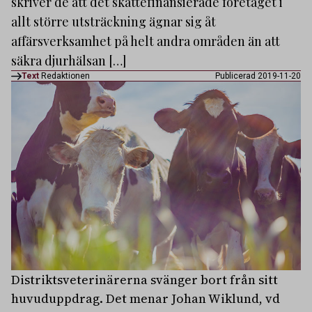
skriver de att det skattefinansierade företaget i
allt större utsträckning ägnar sig åt
affärsverksamhet på helt andra områden än att
säkra djurhälsan […]
Text
Redaktionen
Publicerad 2019-11-20
Distriktsveterinärerna svänger bort från sitt
huvuduppdrag. Det menar Johan Wiklund, vd