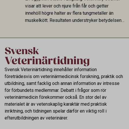
fungerar som reservoarer eller bidrar till
visar att lever och njure från får och getter
smittspridning.
innehöll högre halter av flera tungmetaller än
muskelkött. Resultaten understryker betydelsen
av riktad provtagning och laboratorieanalys i
kontrollen av kemiska föroreningar i livsmedel.
Svensk Veterinärtidning innehåller information
företrädesvis om veterinärmedicinsk forskning, praktik och
utbildning, samt facklig och annan information av intresse
för förbundets medlemmar. Debatt i frågor som rör
veterinärmedicin förekommer också. En stor del av
materialet är av vetenskaplig karaktär med praktisk
inriktning, och tidningen spelar därför en viktig roll i
efterutbildningen av veterinärer.