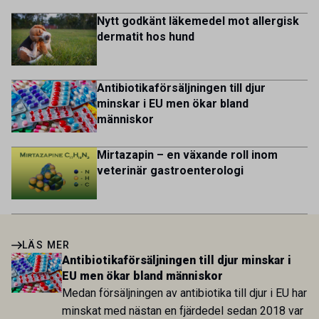
Nytt godkänt läkemedel mot allergisk
dermatit hos hund
Antibiotikaförsäljningen till djur
minskar i EU men ökar bland
människor
Mirtazapin – en växande roll inom
veterinär gastroenterologi
LÄS MER
Antibiotikaförsäljningen till djur minskar i
EU men ökar bland människor
Medan försäljningen av antibiotika till djur i EU har
minskat med nästan en fjärdedel sedan 2018 var