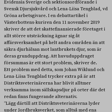
Evidensia Sverige och sektionsordförande i
Svensk Djursjukvård och Lena-Liisa Tengblad, vd
Gröna arbetsgivare. I en debattartikel i
Västerbottens-kuriren den 11 november 2019
skriver de att det skattefinansierade företaget i
allt större utsträckning ägnar sig åt
affärsverksamhet på helt andra områden än att
säkra djurhälsan mot lantbrukets djur, som är
deras grunduppdrag. Att huvuduppdraget
försummas är ett stort problem, skriver de.
Ett problem med detta, som Johan Wiklund och
Lena-Liisa Tengblad trycker extra på är att
Distriktsveterinärerna har blivit alltmer
verksamma inom sällskapsdjur på orter där det
redan finns fungerande alternativ.
”Lägg därtill att Distriktsveterinärerna lyder
under Jordbruksverket, som alltså med ena