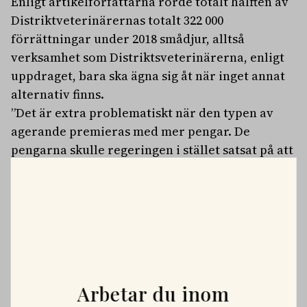
Enligt artikelförfattarna rörde totalt hälften av
Distriktveterinärernas totalt 322 000
förrättningar under 2018 smådjur, alltså
verksamhet som Distriktsveterinärerna, enligt
uppdraget, bara ska ägna sig åt när inget annat
alternativ finns.
”Det är extra problematiskt när den typen av
agerande premieras med mer pengar. De
pengarna skulle regeringen i stället satsat på att
lösa roten till problemet i djursjukvården, både
inom lantbruket och på smådjursklinikerna,
nämligen bristen på veterinärer och
djursjukskötare.”
Läs hela debattartikeln
här
.
PLATSANNONSER
Arbetar du inom
Vi söker två specialistveterinärer!