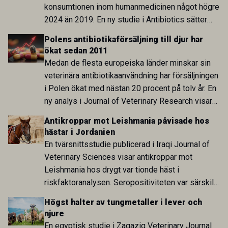
konsumtionen inom humanmedicinen något högre
2024 än 2019. En ny studie i Antibiotics sätter
utvecklingen inom de båda sektorerna sida vid
Polens antibiotikaförsäljning till djur har
sida och pekar på en obalans i EU:s One Health-
ökat sedan 2011
arbete.
Medan de flesta europeiska länder minskar sin
veterinära antibiotikaanvändning har försäljningen
i Polen ökat med nästan 20 procent på tolv år. En
ny analys i Journal of Veterinary Research visar
att skillnaden mot lågförbrukarländer som
Antikroppar mot Leishmania påvisade hos
Sverige är fortsatt stor.
hästar i Jordanien
En tvärsnittsstudie publicerad i Iraqi Journal of
Veterinary Sciences visar antikroppar mot
Leishmania hos drygt var tionde häst i
riskfaktoranalysen. Seropositiviteten var särskilt
hög i Zarqa och statistiskt kopplad till bland
Högst halter av tungmetaller i lever och
annat stallhållning. Resultaten visar att hästarna
njure
har exponerats för parasiten – men inte att de
En egyptisk studie i Zagazig Veterinary Journal