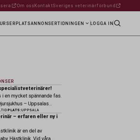
sera
Om oss
Kontakt
Sveriges veterinärförbund
URSER
PLATSANNONSER
TIDNINGEN
LOGGA IN
ONSER
specialistveterinärer!
s i en mycket spännande fas.
ursjukhus – Uppsalas
LTID
PLATS:
UPPSALA
ukhus – expanderar nu sin
inär – erfaren eller ny i
ksamhet och söker
eterinärer med
tklinik är en del av
petens som vill vara med
by Hästklinik. Vid våra