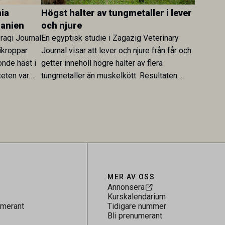
ia
Högst halter av tungmetaller i lever
danien
och njure
Iraqi Journal
En egyptisk studie i Zagazig Veterinary
ikroppar
Journal visar att lever och njure från får och
onde häst i
getter innehöll högre halter av flera
teten var
tungmetaller än muskelkött. Resultaten
skt kopplad
understryker betydelsen av riktad
sultaten
provtagning och laboratorieanalys i
 för
kontrollen av kemiska föroreningar i
gerar som
livsmedel.
tspridning.
MER AV OSS
Annonsera
Kurskalendarium
umerant
Tidigare nummer
Bli prenumerant