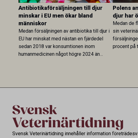
Antibiotikaförsäljningen till djur
Polens ant
minskar i EU men ökar bland
djur har 
människor
Medan de fl
Medan försäljningen av antibiotika till djur i
sin veterinä
EU har minskat med nästan en fjärdedel
försäljning
sedan 2018 var konsumtionen inom
procent på t
humanmedicinen något högre 2024 än
Veterinary 
2019. En ny studie i Antibiotics sätter
mot lågförb
utvecklingen inom de båda sektorerna sida
fortsatt stor
vid sida och pekar på en obalans i EU:s One
Health-arbete.
Svensk Veterinärtidning innehåller information företrädesv