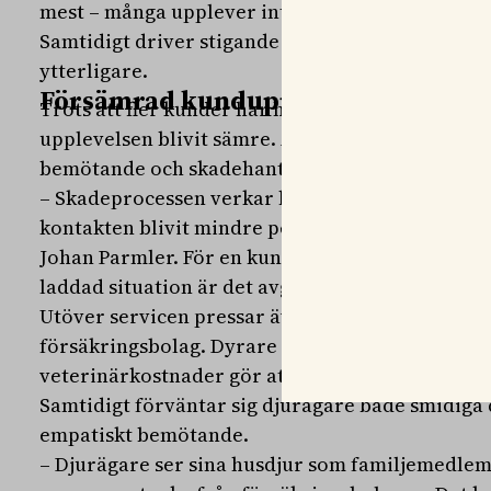
mest – många upplever inte längre att försäkri
Samtidigt driver stigande veterinärkostnader o
ytterligare.
Försämrad kundupplevelse
Trots att fler kunder har haft kontakt med sina 
upplevelsen blivit sämre. Andelen klagomål ökar
bemötande och skadehantering sjunker.
– Skadeprocessen verkar ha effektiviserats, me
kontakten blivit mindre personlig och att bolag
Johan Parmler. För en kundgrupp som ofta befinn
laddad situation är det avgörande.
Utöver servicen pressar även ekonomin relatio
försäkringsbolag. Dyrare premier, högre självr
veterinärkostnader gör att färre tycker att förs
Samtidigt förväntar sig djurägare både smidiga d
empatiskt bemötande.
– Djurägare ser sina husdjur som familjemedlem