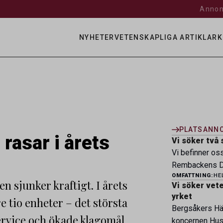
Annon
NYHETER
VETENSKAPLIGA ARTIKLAR
K
PLATSANN
rasar i årets
Vi söker två 
Vi befinner os
Rembackens Dj
OMFATTNING:
HE
ledande djursj
 sjunker kraftigt. I årets
Vi söker veter
specialistver
yrket
 tio enheter – det största
legitimerade v
Bergsåkers Häs
specialistkom
ervice och ökade klagomål
koncernen Husa