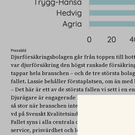
Pressbild
Djurförsäkringsbolagen går från toppen till bott
var djurförsäkring den högst rankade försäkring
tappar hela branschen – och de tre största bolag
fallet. Lassie behåller förstaplatsen, om än med 
– Det här är ett av de största fallen vi sett i en 
Djurägare är engagerade kunder som ställer höga
så stor när branschen inte lever upp till förvän
vd på Svenskt Kvalitetsindex.
Fallet syns i alla centrala områden: image, förv
service, prisvärdhet och lojalitet. Tappet i lojal