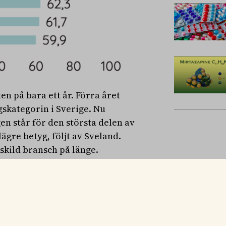
en på bara ett år. Förra året
skategorin i Sverige. Nu
en står för den största delen av
lägre betyg, följt av Sveland.
enskild bransch på länge.
 krav, och därför blir effekten
tningarna, säger Johan Parmler,
äntningar, produktkvalitet,
itet och prisvärdhet sticker ut