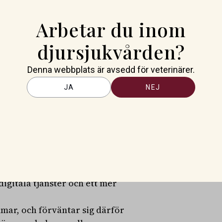
ngen motsvarar vad den kostar.
ch ökade premier missnöjet
Arbetar du inom
djursjukvården?
försäkringsbolag i år har
 tydligt, och betygen för
Denna webbplats är avsedd för veterinärer.
n kunderna upplever att
JA
NEJ
en är mindre proaktiva, säger
er sig i en känslomässigt
nen mellan djurägare och
isker och ökade
äkringen ger rimligt värde.
igitala tjänster och ett mer
mar, och förväntar sig därför