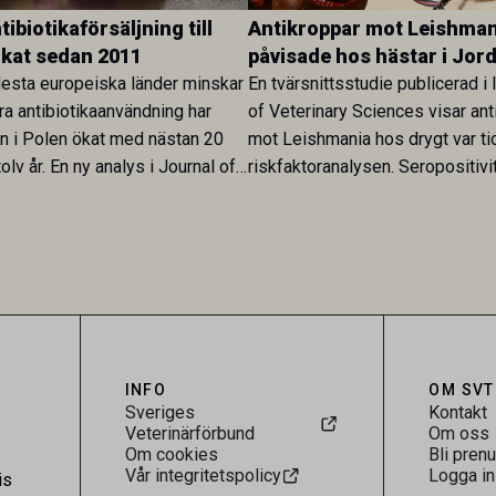
ibiotikaförsäljning till
Antikroppar mot Leishman
ökat sedan 2011
påvisade hos hästar i Jor
esta europeiska länder minskar
En tvärsnittsstudie publicerad i 
ra antibiotikaanvändning har
of Veterinary Sciences visar ant
en i Polen ökat med nästan 20
mot Leishmania hos drygt var ti
olv år. En ny analys i Journal of
riskfaktoranalysen. Seropositivi
Research visar att skillnaden
särskilt hög i Zarqa och statisti
rukarländer som Sverige är
till bland annat stallhållning. Re
.
visar att hästarna har exponerats
parasiten – men inte att de fun
reservoarer eller bidrar till smit
INFO
OM SVT
Sveriges
Kontakt
Veterinärförbund
Om oss
Om cookies
Bli pren
Vår integritetspolicy
Logga in
is