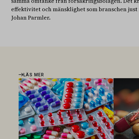
samma omtanke från försäkringsbolagen. Det kr
effektivitet och mänsklighet som branschen just n
Johan Parmler.
LÄS MER