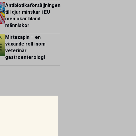
Antibiotikaförsäljningen
till djur minskar i EU
men ökar bland
människor
Mirtazapin – en
växande roll inom
veterinär
gastroenterologi