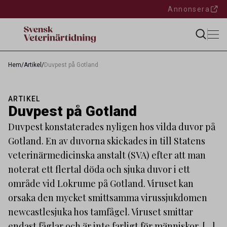
Annonsera
Hem
/
Artikel
/
Duvpest på Gotland
ARTIKEL
Duvpest på Gotland
Duvpest konstaterades nyligen hos vilda duvor på
Gotland. En av duvorna skickades in till Statens
veterinärmedicinska anstalt (SVA) efter att man
noterat ett flertal döda och sjuka duvor i ett
område vid Lokrume på Gotland. Viruset kan
orsaka den mycket smittsamma virussjukdomen
newcastlesjuka hos tamfågel. Viruset smittar
endast fåglar och är inte farligt för människor. […]