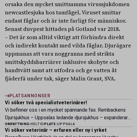
orsaka den mycket smittsamma virussjukdomen
newcastlesjuka hos tamfågel. Viruset smittar
endast fåglar och är inte farligt för människor.
Senast duvpest hittades på Gotland var 2018.
– Det är som alltid viktigt att förhindra direkt
och indirekt kontakt med vilda fåglar. Djurägare
uppmanas att vara noggranna med strikta
smittskyddsbarriärer inklusive skobyte och
handtvätt samt att utfodra och ge vatten åt
fjäderfä under tak, säger Malin Grant, SVA.
PLATSANNONSER
Vi söker två specialistveterinärer!
Vi befinner oss i en mycket spännande fas. Rembackens
Djursjukhus – Uppsalas ledande djursjukhus – expanderar
OMFATTNING:
HELTID
PLATS:
UPPSALA
nu sin specialistverksamhet och söker legitimerade
Vi söker veterinär – erfaren eller ny i yrket
veterinärer med specialistkompetens som vill vara med