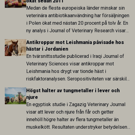
ökat sedan 2011
arbete.
Medan de flesta europeiska länder minskar sin
veterinära antibiotikaanvändning har försäljningen
i Polen ökat med nästan 20 procent på tolv år. En
ny analys i Journal of Veterinary Research visar
att skillnaden mot lågförbrukarländer som
Antikroppar mot Leishmania påvisade hos
Sverige är fortsatt stor.
hästar i Jordanien
En tvärsnittsstudie publicerad i Iraqi Journal of
Veterinary Sciences visar antikroppar mot
Leishmania hos drygt var tionde häst i
riskfaktoranalysen. Seropositiviteten var särskilt
hög i Zarqa och statistiskt kopplad till bland
Högst halter av tungmetaller i lever och
annat stallhållning. Resultaten visar att hästarna
njure
har exponerats för parasiten – men inte att de
En egyptisk studie i Zagazig Veterinary Journal
fungerar som reservoarer eller bidrar till
visar att lever och njure från får och getter
smittspridning.
innehöll högre halter av flera tungmetaller än
muskelkött. Resultaten understryker betydelsen
av riktad provtagning och laboratorieanalys i