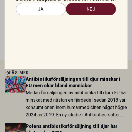
Antibiotikaförsäljningen till djur
JA
NEJ
minskar i EU men ökar bland
människor
Mirtazapin – en växande roll inom
veterinär gastroenterologi
LÄS MER
Antibiotikaförsäljningen till djur minskar i
EU men ökar bland människor
Medan försäljningen av antibiotika till djur i EU har
minskat med nästan en fjärdedel sedan 2018 var
konsumtionen inom humanmedicinen något högre
2024 än 2019. En ny studie i Antibiotics sätter
utvecklingen inom de båda sektorerna sida vid
Polens antibiotikaförsäljning till djur har
sida och pekar på en obalans i EU:s One Health-