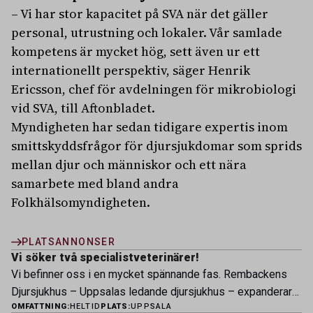
– Vi har stor kapacitet på SVA när det gäller
personal, utrustning och lokaler. Vår samlade
kompetens är mycket hög, sett även ur ett
internationellt perspektiv, säger Henrik
Ericsson, chef för avdelningen för mikrobiologi
vid SVA, till Aftonbladet.
Myndigheten har sedan tidigare expertis inom
smittskyddsfrågor för djursjukdomar som sprids
mellan djur och människor och ett nära
samarbete med bland andra
Folkhälsomyndigheten.
PLATSANNONSER
Vi söker två specialistveterinärer!
Vi befinner oss i en mycket spännande fas. Rembackens
Djursjukhus – Uppsalas ledande djursjukhus – expanderar
OMFATTNING:
HELTID
PLATS:
UPPSALA
nu sin specialistverksamhet och söker legitimerade