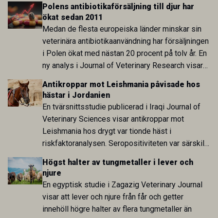
Polens antibiotikaförsäljning till djur har
sida och pekar på en obalans i EU:s One Health-
ökat sedan 2011
arbete.
Medan de flesta europeiska länder minskar sin
veterinära antibiotikaanvändning har försäljningen
i Polen ökat med nästan 20 procent på tolv år. En
ny analys i Journal of Veterinary Research visar
att skillnaden mot lågförbrukarländer som
Antikroppar mot Leishmania påvisade hos
Sverige är fortsatt stor.
hästar i Jordanien
En tvärsnittsstudie publicerad i Iraqi Journal of
Veterinary Sciences visar antikroppar mot
Leishmania hos drygt var tionde häst i
riskfaktoranalysen. Seropositiviteten var särskilt
hög i Zarqa och statistiskt kopplad till bland
Högst halter av tungmetaller i lever och
annat stallhållning. Resultaten visar att hästarna
njure
har exponerats för parasiten – men inte att de
En egyptisk studie i Zagazig Veterinary Journal
fungerar som reservoarer eller bidrar till
visar att lever och njure från får och getter
smittspridning.
innehöll högre halter av flera tungmetaller än