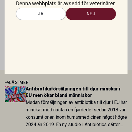
Denna webbplats är avsedd för veterinärer.
JA
NEJ
Antibiotikaförsäljningen till djur
minskar i EU men ökar bland
människor
Mirtazapin – en växande roll inom
veterinär gastroenterologi
LÄS MER
Antibiotikaförsäljningen till djur minskar i
EU men ökar bland människor
Medan försäljningen av antibiotika till djur i EU har
minskat med nästan en fjärdedel sedan 2018 var
konsumtionen inom humanmedicinen något högre
2024 än 2019. En ny studie i Antibiotics sätter
utvecklingen inom de båda sektorerna sida vid