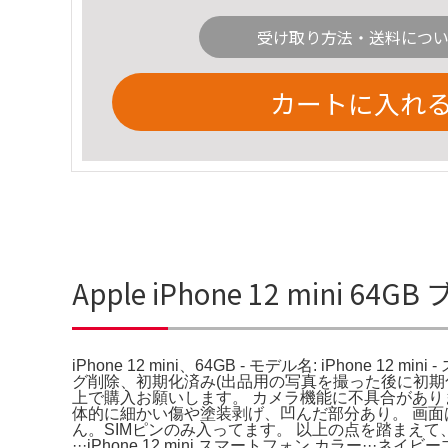
受け取り方法・送料につ
カートに入れ
Apple iPhone 12 mini
iPhone 12 mini、64GB - モデル名: iPhone 
グ削除、初期化済み(出品用の写真を撮った後に初期
上で購入お願いします。 カメラ機能に不具合があり
体的に細かい傷や塗装剥げ、凹んだ部分あり。 画
ん。SIMピンのみ入ってます。 以上の点を踏まえて、
···iPhone 12 mini スマートフォン カラー···ネ