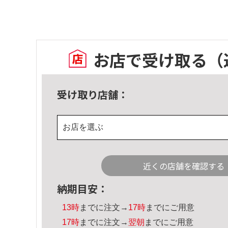
お店で受け取る
（
受け取り店舗：
お店を選ぶ
近くの店舗を確認する
納期目安：
13時
までに注文→
17時
までにご用意
17時
までに注文→
翌朝
までにご用意