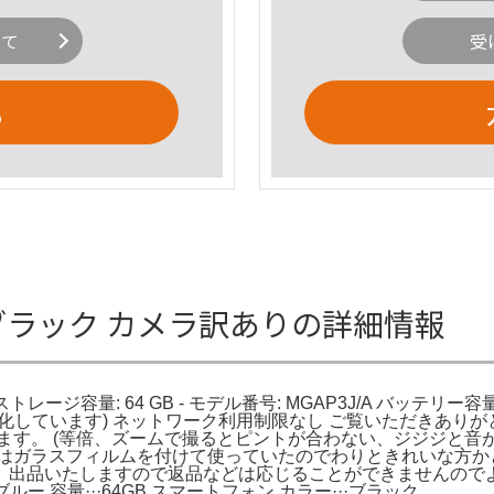
いて
受
る
 64GB ブラック カメラ訳ありの詳細情報
12 mini - ストレージ容量: 64 GB - モデル番号: MGAP3J/A
化しています) ネットワーク利用制限なし ご覧いただきありが
ます。 (等倍、ズームで撮るとピントが合わない、ジジジと音が
面はガラスフィルムを付けて使っていたのでわりときれいな方か
出品いたしますので返品などは応じることができませんのでよろしく
イビーブルー 容量···64GB スマートフォン カラー···ブラック