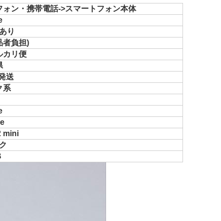
フォン・携帯電話->スマートフォン本体
e
あり
品者負担)
ルカリ便
県
で発送
ク系
e
e
 mini
ク
B