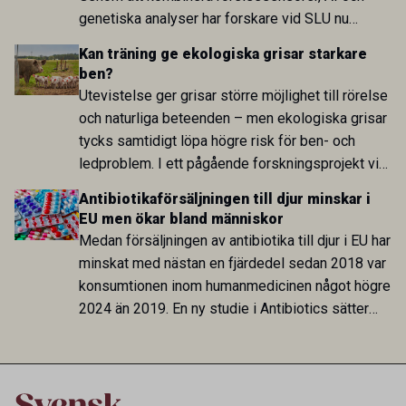
genetiska analyser har forskare vid SLU nu
identifierat både tidigare oupptäckta skillnader
Kan träning ge ekologiska grisar starkare
mellan gångarter och en genetisk region som kan
ben?
ha betydelse för hur rörelser styrs och
Utevistelse ger grisar större möjlighet till rörelse
koordineras.
och naturliga beteenden – men ekologiska grisar
tycks samtidigt löpa högre risk för ben- och
ledproblem. I ett pågående forskningsprojekt vid
SLU undersöks nu varför problemen uppstår och
Antibiotikaförsäljningen till djur minskar i
om ökad aktivitet redan som smågris kan stärka
EU men ökar bland människor
djuren inför livet utomhus.
Medan försäljningen av antibiotika till djur i EU har
minskat med nästan en fjärdedel sedan 2018 var
konsumtionen inom humanmedicinen något högre
2024 än 2019. En ny studie i Antibiotics sätter
utvecklingen inom de båda sektorerna sida vid
sida och pekar på en obalans i EU:s One Health-
arbete.