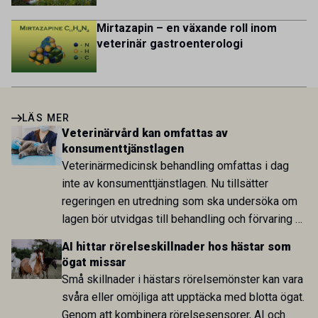
Mirtazapin – en växande roll inom
veterinär gastroenterologi
LÄS MER
Veterinärvård kan omfattas av
konsumenttjänstlagen
Veterinärmedicinsk behandling omfattas i dag
inte av konsumenttjänstlagen. Nu tillsätter
regeringen en utredning som ska undersöka om
lagen bör utvidgas till behandling och förvaring av
levande djur. Bakgrunden är bland annat stigande
AI hittar rörelseskillnader hos hästar som
kostnader och krav på ökad pristransparens inom
ögat missar
djursjukvården.
Små skillnader i hästars rörelsemönster kan vara
svåra eller omöjliga att upptäcka med blotta ögat.
Genom att kombinera rörelsesensorer, AI och