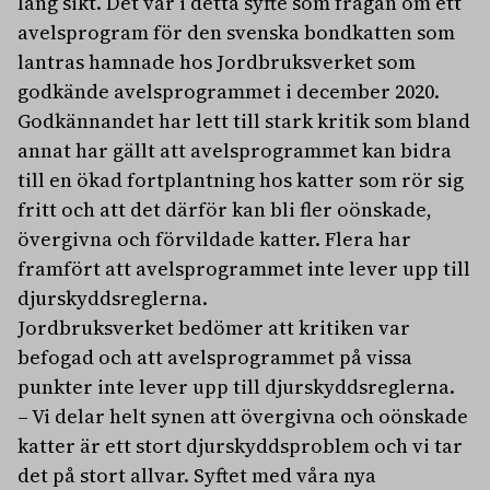
lång sikt. Det var i detta syfte som frågan om ett
avelsprogram för den svenska bondkatten som
lantras hamnade hos Jordbruksverket som
godkände avelsprogrammet i december 2020.
Godkännandet har lett till stark kritik som bland
annat har gällt att avelsprogrammet kan bidra
till en ökad fortplantning hos katter som rör sig
fritt och att det därför kan bli fler oönskade,
övergivna och förvildade katter. Flera har
framfört att avelsprogrammet inte lever upp till
djurskyddsreglerna.
Jordbruksverket bedömer att kritiken var
befogad och att avelsprogrammet på vissa
punkter inte lever upp till djurskyddsreglerna.
– Vi delar helt synen att övergivna och oönskade
katter är ett stort djurskyddsproblem och vi tar
det på stort allvar. Syftet med våra nya