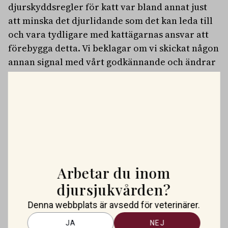
djurskyddsregler för katt var bland annat just
att minska det djurlidande som det kan leda till
och vara tydligare med kattägarnas ansvar att
förebygga detta. Vi beklagar om vi skickat någon
annan signal med vårt godkännande och ändrar
nu på detta, säger djurskyddschef Helena
Elofsson.
PLATSANNONSER
Vi söker två specialistveterinärer!
Vi befinner oss i en mycket spännande fas. Rembackens
Djursjukhus – Uppsalas ledande djursjukhus – expanderar
OMFATTNING:
HELTID
PLATS:
UPPSALA
nu sin specialistverksamhet och söker legitimerade
Arbetar du inom
Vi söker veterinär – erfaren eller ny i yrket
veterinärer med specialistkompetens som vill vara med
djursjukvården?
Bergsåkers Hästklinik är en del av koncernen Husaby
och forma vårt nästa kapitel. Hos oss möter du ett
Hästklinik. Vid våra övriga verksamheter i Husaby, Skara
Denna webbplats är avsedd för veterinärer.
engagerat team, moderna faciliteter och verkliga
OMFATTNING:
HELTID
PLATS:
SUNDSVALL
och Bjertorp jobbar idag ett 60-tal medarbetare. Om kliniken
möjligheter att bedriva avancerad djursjukvård. Vad vi
Besättningsveterinär till Kronfågel
JA
NEJ
Bergsåkers Hästklinik bedriver veterinärverksamhet i en