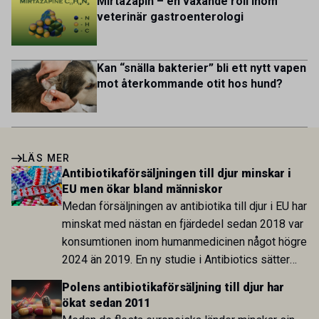
Mirtazapin – en växande roll inom
veterinär gastroenterologi
Kan “snälla bakterier” bli ett nytt vapen
mot återkommande otit hos hund?
LÄS MER
Antibiotikaförsäljningen till djur minskar i
EU men ökar bland människor
Medan försäljningen av antibiotika till djur i EU har
minskat med nästan en fjärdedel sedan 2018 var
konsumtionen inom humanmedicinen något högre
2024 än 2019. En ny studie i Antibiotics sätter
utvecklingen inom de båda sektorerna sida vid
Polens antibiotikaförsäljning till djur har
sida och pekar på en obalans i EU:s One Health-
ökat sedan 2011
arbete.