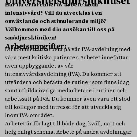
Universitetsdjursjukhuset
Har du erfarenhet av arbete inom
intensivvård? Vill du utvecklas i en
omväxlande och stimulerande miljö?
Välkommen med din ansökan till oss på
smådjurskliniken!
Arbetsuppgifter:
Du kommer att arbeta på vår IVA-avdelning med
våra mest kritiska patienter. Arbetet innefattar
även uppbyggandet av vår
intensivvårdsavdelning (IVA). Du kommer att
utvärdera och befästa de rutiner som finns idag
samt utbilda övriga medarbetare i rutiner och
arbetssätt på IVA. Du kommer även vara ett stöd
till kollegor med intresse för att utveckla sig
inom IVA-området.
Arbetet är förlagt till både dag, kväll, natt och
helg enligt schema. Arbete på andra avdelningar