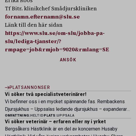
Erika Roos
Tf Bitr. klinikchef Smådjurskliniken
fornamn.efternamn@slu.se
Länk till den här sidan
https://www.slu.se/om-slu/jobba-pa-
slu/lediga-tjanster/?
rmpage=job&rmjob=9020&rmlang=SE
ANSÖK
PLATSANNONSER
Vi söker två specialistveterinärer!
Vi befinner oss i en mycket spännande fas. Rembackens
Djursjukhus – Uppsalas ledande djursjukhus – expanderar
OMFATTNING:
HELTID
PLATS:
UPPSALA
nu sin specialistverksamhet och söker legitimerade
Vi söker veterinär – erfaren eller ny i yrket
veterinärer med specialistkompetens som vill vara med
Bergsåkers Hästklinik är en del av koncernen Husaby
och forma vårt nästa kapitel. Hos oss möter du ett