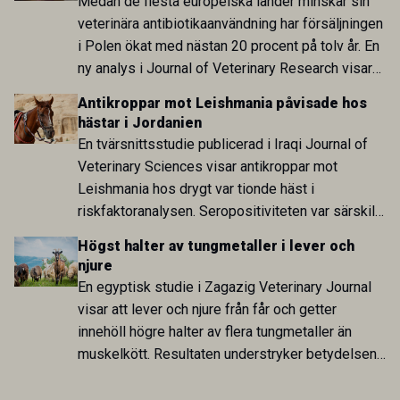
Medan de flesta europeiska länder minskar sin
veterinära antibiotikaanvändning har försäljningen
i Polen ökat med nästan 20 procent på tolv år. En
ny analys i Journal of Veterinary Research visar
att skillnaden mot lågförbrukarländer som
Antikroppar mot Leishmania påvisade hos
Sverige är fortsatt stor.
hästar i Jordanien
En tvärsnittsstudie publicerad i Iraqi Journal of
Veterinary Sciences visar antikroppar mot
Leishmania hos drygt var tionde häst i
riskfaktoranalysen. Seropositiviteten var särskilt
hög i Zarqa och statistiskt kopplad till bland
Högst halter av tungmetaller i lever och
annat stallhållning. Resultaten visar att hästarna
njure
har exponerats för parasiten – men inte att de
En egyptisk studie i Zagazig Veterinary Journal
fungerar som reservoarer eller bidrar till
visar att lever och njure från får och getter
smittspridning.
innehöll högre halter av flera tungmetaller än
muskelkött. Resultaten understryker betydelsen
av riktad provtagning och laboratorieanalys i
kontrollen av kemiska föroreningar i livsmedel.