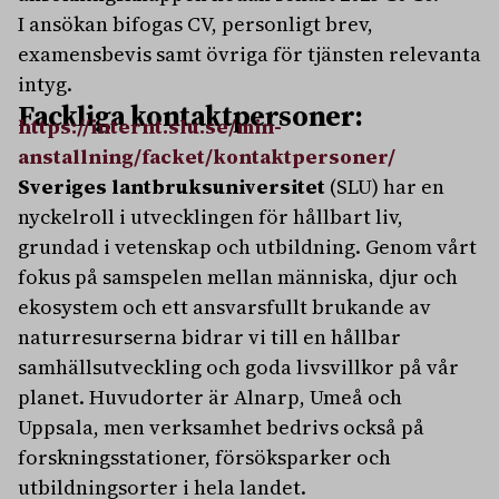
I ansökan bifogas CV, personligt brev,
examensbevis samt övriga för tjänsten relevanta
intyg.
Fackliga kontaktpersoner:
https://internt.slu.se/min-
anstallning/facket/kontaktpersoner/
Sveriges lantbruksuniversitet
(SLU) har en
nyckelroll i utvecklingen för hållbart liv,
grundad i vetenskap och utbildning. Genom vårt
fokus på samspelen mellan människa, djur och
ekosystem och ett ansvarsfullt brukande av
naturresurserna bidrar vi till en hållbar
samhällsutveckling och goda livsvillkor på vår
planet. Huvudorter är Alnarp, Umeå och
Uppsala, men verksamhet bedrivs också på
forskningsstationer, försöksparker och
utbildningsorter i hela landet.