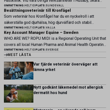
Hästklinik. Vid våra övriga verksamheter i Husaby, Skara
engagerat team, moderna faciliteter och verkliga
OMFATTNING:
HELTID
PLATS:
SUNDSVALL
och Bjertorp jobbar idag ett 60-tal medarbetare. Om kliniken
möjligheter att bedriva avancerad djursjukvård. Vad vi
Besättningsveterinär till Kronfågel
Bergsåkers Hästklinik bedriver veterinärverksamhet i en
erbjuder Särskilt meriterande: […]
Som veterinär hos Kronfågel har du en nyckelroll i att
modern klinik vid Bergsåkers travbana, Sundsvall. Vi
säkerställa god djurhälsa, hög djurvälfärd och stabil
erbjuder ett mångfasetterat utbud av undersökningar och
OMFATTNING:
HELTID
PLATS:
VALLA
produktion genom hela värdekedjan. Du arbetar nära våra
behandlingar i välutrustade lokaler. Vi har cirka 7 500
Key Account Manager Equine – Sweden
kontrakterade uppfödare och tillsammans med kollegor
patienter […]
WHO ARE WE? ROPU MIDI is a Regional Operating Unit that
inom produktion, kläckeri, slakt och kvalitet. Rollen präglas
covers all local Human Pharma and Animal Health Operating
av proaktivt arbete, kunskapsdelning och kontinuerlig
OMFATTNING:
HELTID
PLATS:
SVERIGE
Units across Belgium, Denmark, Norway, Finland, Greece,
utveckling, där du bidrar till att stärka svensk
MEST LÄSTA
Portugal, Sweden, and The Netherlands. MIDI has a
kycklingproduktion – […]
multicultural and diverse work environment. More than
Var fjärde veterinär överväger att
1.800 employees are striving to work together to improve
lämna yrket
lives for patients and […]
Nytt godkänt läkemedel mot allergisk
dermatit hos hund